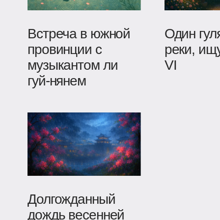
Встреча в южной
Один гул
провинции с
реки, ищ
музыкантом ли
VI
гуй-нянем
Долгожданный
дождь весенней