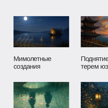
Мимолетные
Поднятие
создания
терем ю