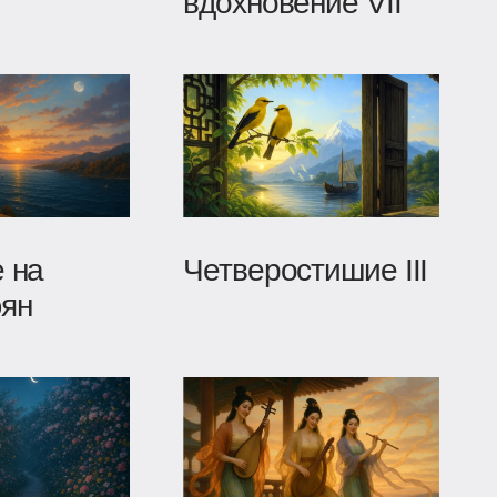
вдохновение VII
 на
Четверостишие III
эян