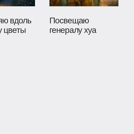
яю вдоль
Посвещаю
у цветы
генералу хуа