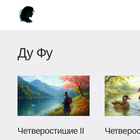
Ду Фу
Четверостишие II
Четверос