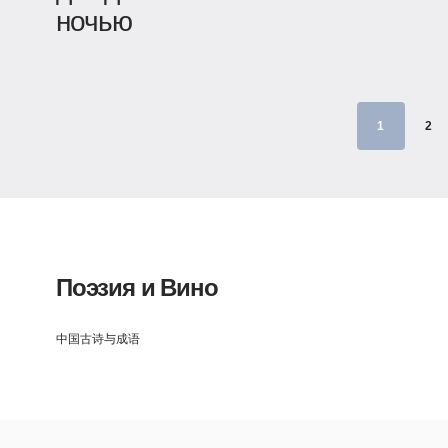
ночью
1
2
Поэзия и Вино
中国古诗与成语