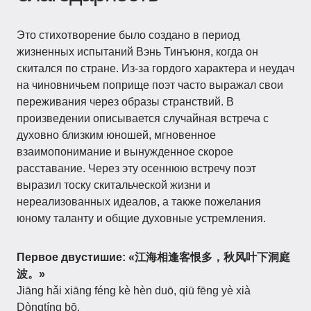
Это стихотворение было создано в период
жизненных испытаний Вэнь Тинъюня, когда он
скитался по стране. Из-за гордого характера и неудач
на чиновничьем поприще поэт часто выражал свои
переживания через образы странствий. В
произведении описывается случайная встреча с
духовно близким юношей, мгновенное
взаимопонимание и вынужденное скорое
расставание. Через эту осеннюю встречу поэт
выразил тоску скитальческой жизни и
нереализованных идеалов, а также пожелания
юному таланту и общие духовные устремления.
Первое двустишие:
«江海相逢客恨多，秋风叶下洞庭
波。»
Jiāng hǎi xiāng féng kè hèn duō, qiū fēng yè xià
Dòngtíng bō.