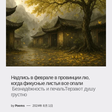
Надпись в феврале в провинции лю,
когда фикусные листья все опали
Безнадёжность и печальТерзают душу
грустно
by
Poems
2024年 8月 1日