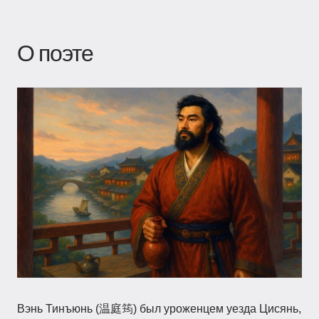
О поэте
Вэнь Тинъюнь (温庭筠) был уроженцем уезда Цисянь,