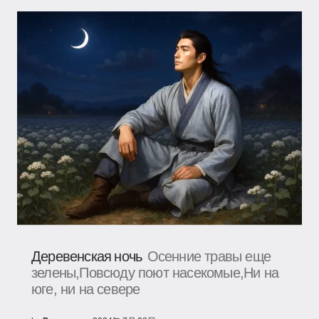
Деревенская ночь
Осенние травы еще
зелены,Повсюду поют насекомые,Ни на
юге, ни на севере