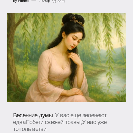
by
Poems
2024年 7月 28日
Весенние думы
У вас еще зеленеют
едваПобеги свежей травы,У нас уже
тополь ветви