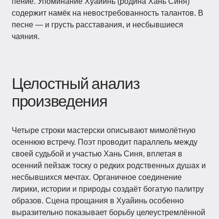
пение. Упоминание Хуайинь (родина Хань Синя)
содержит намёк на невостребованность талантов. В
песне — и грусть расставания, и несбывшиеся
чаяния.
Целостный анализ
произведения
Четыре строки мастерски описывают мимолётную
осеннюю встречу. Поэт проводит параллель между
своей судьбой и участью Хань Синя, вплетая в
осенний пейзаж тоску о редких родственных душах и
несбывшихся мечтах. Органичное соединение
лирики, истории и природы создаёт богатую палитру
образов. Сцена прощания в Хуайинь особенно
выразительно показывает борьбу целеустремлённой