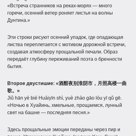
«Встреча странников на реках-морях — много
горечи, осенний ветер роняет листья на волны
Дунтина.»
Эти строки рисуют осенний упадок, где опадающая
листва переплетается с мотивом дорожной встречи,
создавая атмосферу прощальной печали. Образ
передаёт глубину переживаний поэта о бренности
бытия.
Второе двустишие:
«酒酣夜别淮阴市，月照高楼一曲
歌。»
Jiǔ hān yè bié Huáiyīn shì, yuè zhào gāo lóu yī qǔ gē.
«Ночью в Хуайинь, хмельные, прощаемся, лунный
свет на башне — последняя песня.»
Здесь прощальные эмоции переданы через пир и