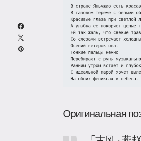
В стране Яньчжао есть красав
В газовом тереме с белыми об
Красивые глаза при светлой л
А улыбка ее покоряет целые г
Ей так жаль, что свежие трав
Со слезами встречает холодны
Осений ветерок она.
Тонкие пальцы нежно
Перебирают струны музыкально
Ранним утром встаёт и глубок
С идеальной парой хочет выле
На обоих фениксах в небеса.
Оригинальная по
「古风 · 燕