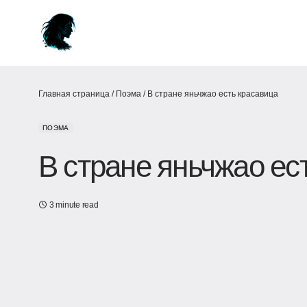
Главная страница
/
Поэма
/
В стране яньчжао есть красавица
ПОЭМА
В стране яньчжао ес
3 minute read