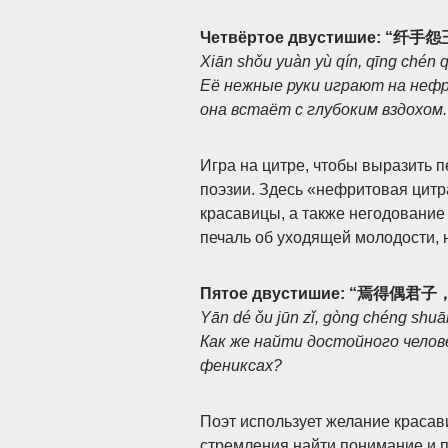
Четвёртое двустишие:
“纤手怨
Xiān shǒu yuàn yù qín, qīng chén q
Её нежные руки играют на нефр
она встаёт с глубоким вздохом.
Игра на цитре, чтобы выразить 
поэзии. Здесь «нефритовая цитр
красавицы, а также негодование
печаль об уходящей молодости, 
Пятое двустишие:
“焉得偶君子
Yān dé ǒu jūn zǐ, gòng chéng shuān
Как же найти достойного челов
фениксах?
Поэт использует желание красав
стремления найти понимание и 