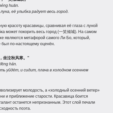
chéng huān.
 луна, её улыбка радует весь город.
ую красоту красавицы, сравнивая её глаза с луной
ыбка может покорить весь город (一笑倾城). На самом
кже являются метафорой самого Ли Бо, который,
не был по-настоящему оценён.
，坐泣秋风寒。”
 fēng hán.
ть уйдёт, и сидит, плача в холодном осеннем
волизирует молодость, а «холодный осенний ветер»
 и приближение старости. Красавица боится
о талант останется непризнанным. Этот слой печали
сходность поэта.