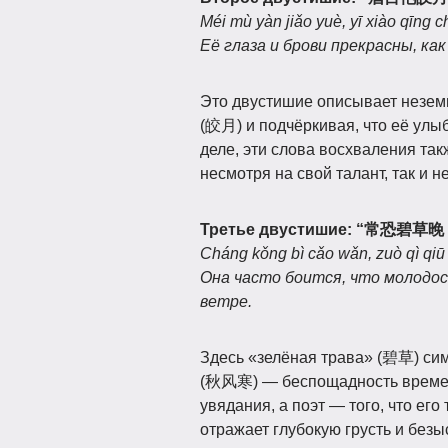
Méi mù yàn jiǎo yuè, yī xiào qīng 
Её глаза и брови прекрасны, как
Это двустишие описывает неземн
(皎月) и подчёркивая, что её ул
деле, эти слова восхваления та
несмотря на свой талант, так и 
Третье двустишие:
“常恐碧草晚
Cháng kǒng bì cǎo wǎn, zuò qì qiū
Она часто боится, что молодос
ветре.
Здесь «зелёная трава» (碧草) сим
(秋风寒) — беспощадность времени
увядания, а поэт — того, что ег
отражает глубокую грусть и безы