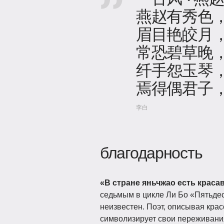
燕赵有秀色
眉目艳皎月
常恐碧草晚
纤手怨玉琴
焉得偶君子
李白
благодарность
«В стране яньчжао есть краса
седьмым в цикле Ли Бо «Пятьдес
неизвестен. Поэт, описывая крас
символизирует свои переживания