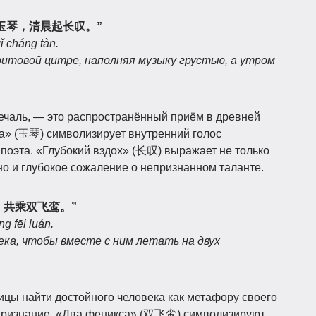
玉琴，清晨起长叹。”
ǐ cháng tàn.
итовой цитре, наполняя музыку грустью, а утром
печаль, — это распространённый приём в древней
а» (玉琴) символизирует внутренний голос
 поэта. «Глубокий вздох» (长叹) выражает не только
но и глубокое сожаление о непризнанном таланте.
，共乘双飞鸾。”
g fēi luán.
ека, чтобы вместе с ним летать на двух
ицы найти достойного человека как метафору своего
признание. «Два феникса» (双飞鸾) символизируют