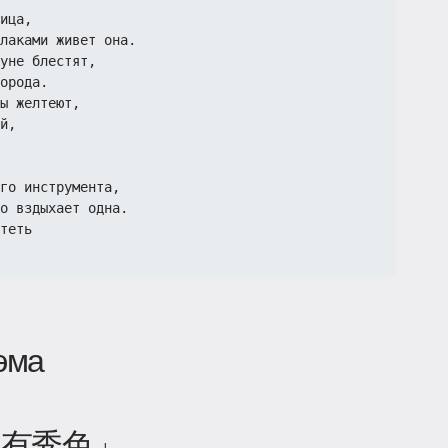
ица,
лаками живет она.
уне блестят,
орода.
ы желтеют,
й,
го инструмента,
о вздыхает одна.
теть
эма
赵有秀色」