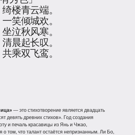
，绮楼青云端。
，一笑倾城欢。
，坐泣秋风寒。
，清晨起长叹。
，共乘双飞鸾。
вица»
— это стихотворение является двадцать
ят девять древних стихов». Год создания
оту и печаль красавицы из Янь и Чжао,
 о том, что талант остаётся непризнанным. Ли Бо,