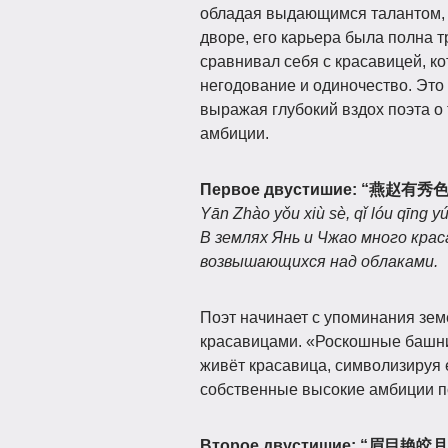
обладая выдающимся талантом, т
дворе, его карьера была полна т
сравнивал себя с красавицей, к
негодование и одиночество. Это 
выражая глубокий вздох поэта о 
амбиции.
Первое двустишие:
“燕赵有秀
Yān Zhào yǒu xiù sè, qǐ lóu qīng y
В землях Янь и Чжао много крас
возвышающихся над облаками.
Поэт начинает с упоминания зем
красавицами. «Роскошные башн
живёт красавица, символизируя 
собственные высокие амбиции по
Второе двустишие:
“眉目艳皎