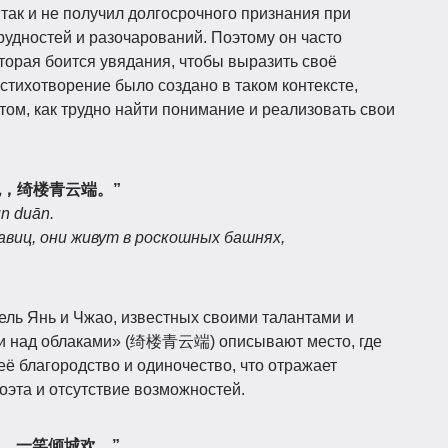
ак и не получил долгосрочного признания при
рудностей и разочарований. Поэтому он часто
оторая боится увядания, чтобы выразить своё
стихотворение было создано в таком контексте,
том, как трудно найти понимание и реализовать свои
色，绮楼青云端。”
ún duān.
авиц, они живут в роскошных башнях,
ель Янь и Чжао, известных своими талантами и
и над облаками» (绮楼青云端) описывают место, где
её благородство и одиночество, что отражает
эта и отсутствие возможностей.
月，一笑倾城欢。”