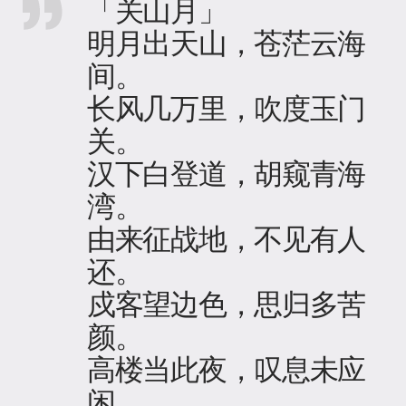
「关山月」
明月出天山，苍茫云海
间。
长风几万里，吹度玉门
关。
汉下白登道，胡窥青海
湾。
由来征战地，不见有人
还。
戍客望边色，思归多苦
颜。
高楼当此夜，叹息未应
闲。