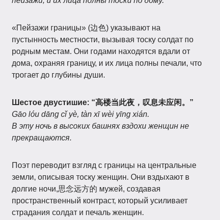
пейзажи, и их лица полны тоски по дому.
«Пейзажи границы» (边色) указывают на
пустынность местности, вызывая тоску солдат по
родным местам. Они годами находятся вдали от
дома, охраняя границу, и их лица полны печали, что
трогает до глубины души.
Шестое двустишие: “高楼当此夜，叹息未应闲。”
Gāo lóu dāng cǐ yè, tàn xī wèi yīng xián.
В эту ночь в высоких башнях вздохи женщин не
прекращаются.
Поэт переводит взгляд с границы на центральные
земли, описывая тоску женщин. Они вздыхают в
долгие ночи,思念远方的 мужей, создавая
пространственный контраст, который усиливает
страдания солдат и печаль женщин.