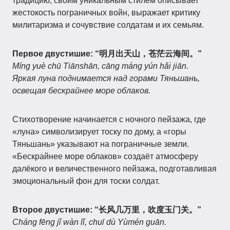
традицию, своим уникальным стилем описывает
жестокость пограничных войн, выражает критику
милитаризма и сочувствие солдатам и их семьям.
Первое двустишие: “明月出天山，苍茫云海间。”
Míng yuè chū Tiānshān, cāng máng yún hǎi jiān.
Яркая луна поднимается над горами Тяньшань,
освещая бескрайнее море облаков.
Стихотворение начинается с ночного пейзажа, где
«луна» символизирует тоску по дому, а «горы
Тяньшань» указывают на пограничные земли.
«Бескрайнее море облаков» создаёт атмосферу
далёкого и величественного пейзажа, подготавливая
эмоциональный фон для тоски солдат.
Второе двустишие: “长风几万里，吹度玉门关。”
Cháng fēng jǐ wàn lǐ, chuī dù Yùmén guān.