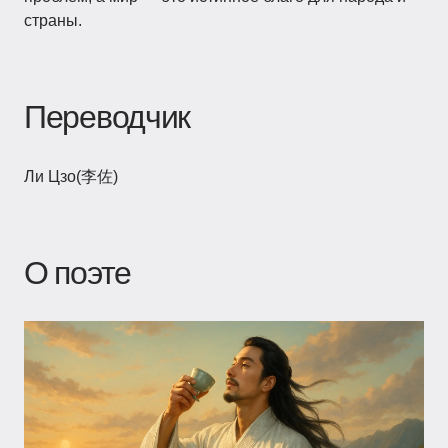
страны.
Переводчик
Ли Цзо(李佐)
О поэте