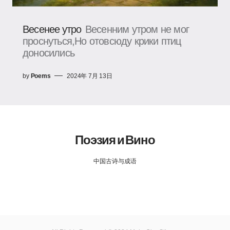
Весенее утро
Весенним утром не мог
проснуться,Но отовсюду крики птиц
доносились
by
Poems
2024年 7月 13日
Поэзия и Вино
中国古诗与成语