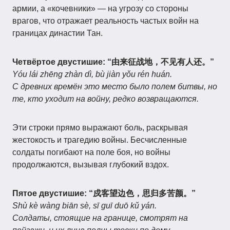
армии, а «кочевники» — на угрозу со стороны
врагов, что отражает реальность частых войн на
границах династии Тан.
Четвёртое двустишие: “由来征战地，不见有人还。”
Yóu lái zhēng zhàn dì, bù jiàn yǒu rén huán.
С древних времён это место было полем битвы, но
те, кто уходит на войну, редко возвращаются.
Эти строки прямо выражают боль, раскрывая
жестокость и трагедию войны. Бесчисленные
солдаты погибают на поле боя, но войны
продолжаются, вызывая глубокий вздох.
Пятое двустишие: “戍客望边色，思归多苦颜。”
Shù kè wàng biān sè, sī guī duō kǔ yán.
Солдаты, стоящие на границе, смотрят на