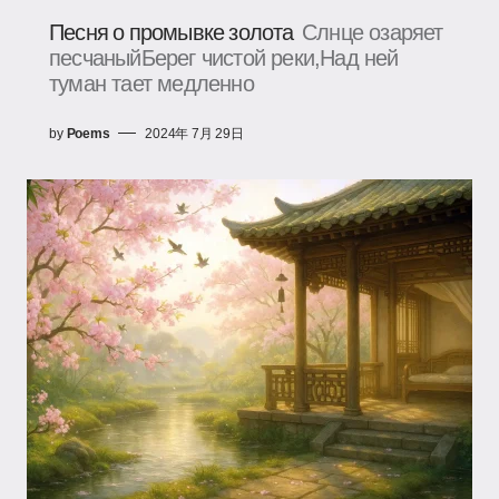
Песня о промывке золота
Слнце озаряет
песчаныйБерег чистой реки,Над ней
туман тает медленно
by
Poems
2024年 7月 29日