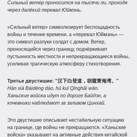
Сильный ветер проносится на тысячи ли, проходя
через далёкий перевал Юймэнь.
«Сильный ветер» символизирует беспощадность
войны и течение времени, а «перевал Юймэнь» —
это символ разлуки солдат с домом. Ветер,
проносящийся через границу, подчёркивает
пустынность местности и непрекращающиеся войны,
усиливая трагическую атмосферу стихотворения.
Третье двустишие: “汉下白登道，胡窥青海湾。”
Hàn xià Báidēng dào, hú kuī Qīnghǎi wān.
Ханьские войска идут по дороге Байдэн, а
кочевники наблюдают за заливом Цинхай.
Это двустишие описывает нестабильную ситуацию
на границе, где войны не прекращаются. «Ханьские
войска» указывают на активные действия китайской