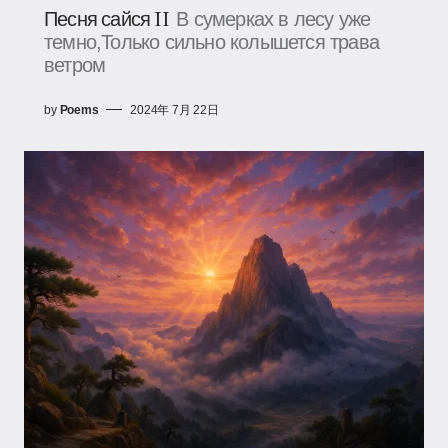
Песня сайся II
В сумерках в лесу уже
темно,Только сильно колышется трава
ветром
by
Poems
2024年 7月 22日