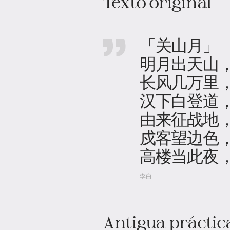
Texto original
「关山月」
明月出天山
长风几万里
汉下白登道
由来征战地
戍客望边色
高楼当此夜
李白
Antigua práctic