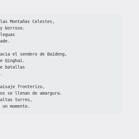
las Montañas Celestes,  
y borroso.  
leguas  
ade.  
acia el sendero de Baideng,  
e Qinghai.  
e batallas  
.  
aisaje fronterizo,  
ros se llenan de amargura.  
altas torres,  
 un momento.