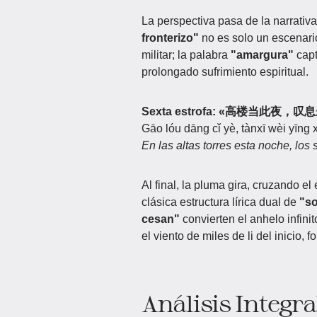
La perspectiva pasa de la narrativa
fronterizo"
no es solo un escenario
militar; la palabra
"amargura"
capt
prolongado sufrimiento espiritual.
Sexta estrofa: «高楼当此夜，
Gāo lóu dāng cǐ yè, tànxī wèi yīng 
En las altas torres esta noche, los
Al final, la pluma gira, cruzando el
clásica estructura lírica dual de
"s
cesan"
convierten el anhelo infini
el viento de miles de li del inicio
Análisis Integra