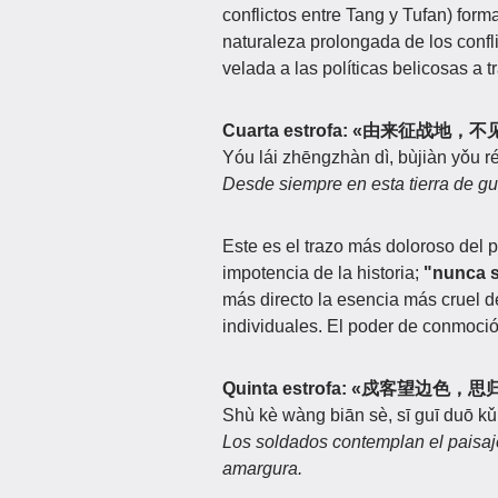
conflictos entre Tang y Tufan) form
naturaleza prolongada de los confli
velada a las políticas belicosas a 
Cuarta estrofa: «由来征战地
Yóu lái zhēngzhàn dì, bùjiàn yǒu r
Desde siempre en esta tierra de gue
Este es el trazo más doloroso del
impotencia de la historia;
"nunca s
más directo la esencia más cruel d
individuales. El poder de conmoción
Quinta estrofa: «戍客望边色
Shù kè wàng biān sè, sī guī duō kǔ
Los soldados contemplan el paisaje 
amargura.