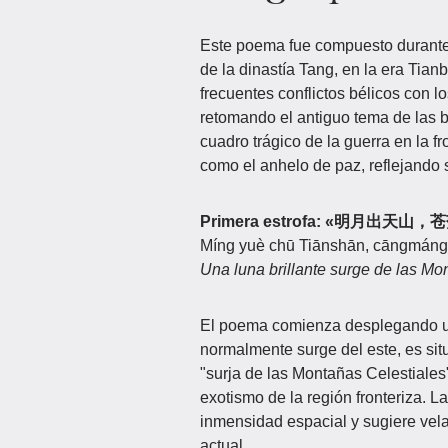
Este poema fue compuesto durante 
de la dinastía Tang, en la era Tia
frecuentes conflictos bélicos con l
retomando el antiguo tema de las 
cuadro trágico de la guerra en la f
como el anhelo de paz, reflejando
Primera estrofa: «明月出天
Míng yuè chū Tiānshān, cāngmáng y
Una luna brillante surge de las Mo
El poema comienza desplegando un 
normalmente surge del este, es sit
"surja de las Montañas Celestiales
exotismo de la región fronteriza. 
inmensidad espacial y sugiere vela
actual.