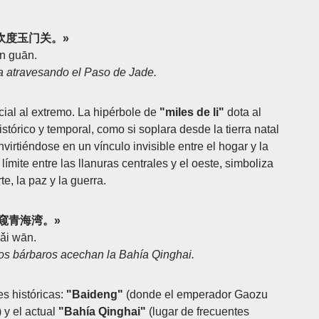
里，吹度玉门关。»
én guān.
pla atravesando el Paso de Jade.
cial al extremo. La hipérbole de
"miles de li"
dota al
tórico y temporal, como si soplara desde la tierra natal
nvirtiéndose en un vínculo invisible entre el hogar y la
límite entre las llanuras centrales y el oeste, simboliza
te, la paz y la guerra.
，胡窥青海湾。»
ǎi wān.
os bárbaros acechan la Bahía Qinghai.
es históricas:
"Baideng"
(donde el emperador Gaozu
 y el actual
"Bahía Qinghai"
(lugar de frecuentes