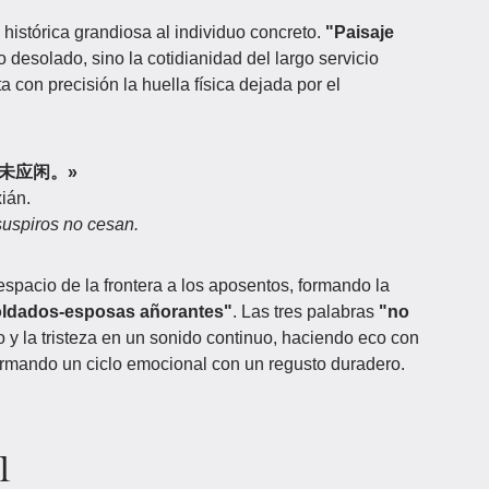
 histórica grandiosa al individuo concreto.
"Paisaje
 desolado, sino la cotidianidad del largo servicio
a con precisión la huella física dejada por el
叹息未应闲。»
xián.
 suspiros no cesan.
 espacio de la frontera a los aposentos, formando la
oldados-esposas añorantes"
. Las tres palabras
"no
to y la tristeza en un sonido continuo, haciendo eco con
, formando un ciclo emocional con un regusto duradero.
l