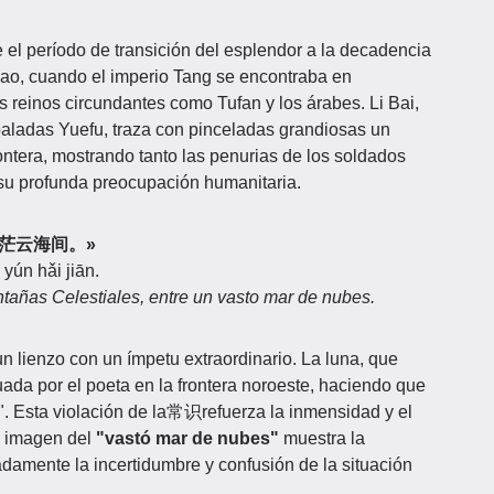
el período de transición del esplendor a la decadencia
nbao, cuando el imperio Tang se encontraba en
os reinos circundantes como Tufan y los árabes. Li Bai,
baladas Yuefu, traza con pinceladas grandiosas un
rontera, mostrando tanto las penurias de los soldados
 su profunda preocupación humanitaria.
山，苍茫云海间。»
ún hǎi jiān.
ntañas Celestiales, entre un vasto mar de nubes.
lienzo con un ímpetu extraordinario. La luna, que
uada por el poeta en la frontera noroeste, haciendo que
". Esta violación de la常识refuerza la inmensidad y el
La imagen del
"vastó mar de nubes"
muestra la
damente la incertidumbre y confusión de la situación