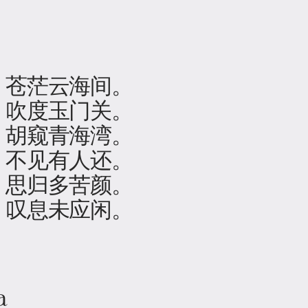
，苍茫云海间。
，吹度玉门关。
，胡窥青海湾。
，不见有人还。
，思归多苦颜。
，叹息未应闲。
a