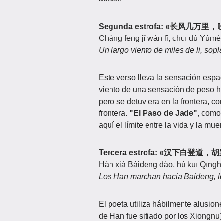
Segunda estrofa: «长风几万
Cháng fēng jǐ wàn lǐ, chuī dù Yùm
Un largo viento de miles de li, so
Este verso lleva la sensación espa
viento de una sensación de peso his
pero se detuviera en la frontera, co
frontera.
"El Paso de Jade"
, como 
aquí el límite entre la vida y la muer
Tercera estrofa: «汉下白登道
Hàn xià Báidēng dào, hú kuī Qīngh
Los Han marchan hacia Baideng, l
El poeta utiliza hábilmente alusion
de Han fue sitiado por los Xiongnu)