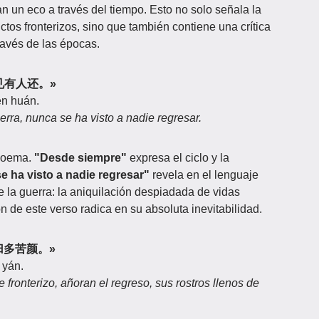
an un eco a través del tiempo. Esto no solo señala la
ctos fronterizos, sino que también contiene una crítica
través de las épocas.
，不见有人还。»
én huán.
rra, nunca se ha visto a nadie regresar.
 poema.
"Desde siempre"
expresa el ciclo y la
e ha visto a nadie regresar"
revela en el lenguaje
e la guerra: la aniquilación despiadada de vidas
 de este verso radica en su absoluta inevitabilidad.
，思归多苦颜。»
 yán.
fronterizo, añoran el regreso, sus rostros llenos de