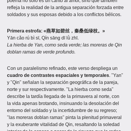
poema no solo es un canto al amor, sino que también
refleja la realidad de la antigua separación forzada entre
soldados y sus esposas debido a los conflictos bélicos.
Primera estrofa: «燕草如碧丝，秦桑低绿枝。»
Yān cǎo rú bì sī, Qín sāng dī lǜ zhī.
La hierba de Yan, como seda verde; las moreras de Qin
doblan ramas de verde profundo.
Con un paralelismo refinado, este verso despliega un
cuadro de contrastes espaciales y temporales
. "Yan"
y "Qin" señalan la separación geográfica de la pareja,
norte y sur respectivamente. "La hierba como seda"
describe la tardía llegada de la primavera al norte, con
la vida apenas brotando, insinuando la desolación del
entorno del soldado y la incertidumbre de su regreso;
"las moreras doblan ramas" pinta la plenitud primaveral
y la exuberante vitalidad de Qin, resaltando la soledad