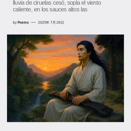
lluvia de ciruelas cesó, sopla el viento
caliente, en los sauces altos las
by
Poems
2025年 7月 26日