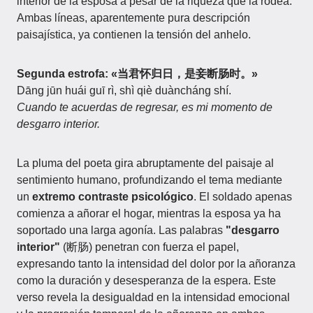
interior de la esposa a pesar de la riqueza que la rodea.
Ambas líneas, aparentemente pura descripción
paisajística, ya contienen la tensión del anhelo.
Segunda estrofa: «当君怀归日，是妾断肠时。»
Dāng jūn huái guī rì, shì qiè duàncháng shí.
Cuando te acuerdas de regresar, es mi momento de
desgarro interior.
La pluma del poeta gira abruptamente del paisaje al
sentimiento humano, profundizando el tema mediante
un
extremo contraste psicológico
. El soldado apenas
comienza a añorar el hogar, mientras la esposa ya ha
soportado una larga agonía. Las palabras
"desgarro
interior"
(断肠) penetran con fuerza el papel,
expresando tanto la intensidad del dolor por la añoranza
como la duración y desesperanza de la espera. Este
verso revela la desigualdad en la intensidad emocional