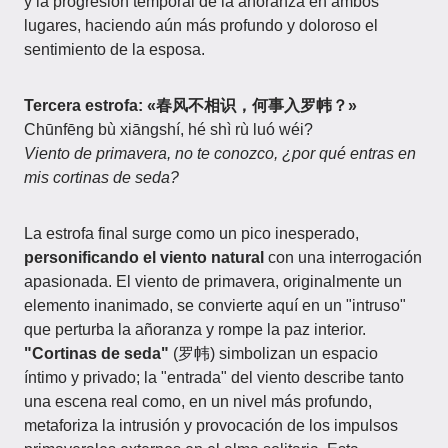
y la progresión temporal de la añoranza en ambos
lugares, haciendo aún más profundo y doloroso el
sentimiento de la esposa.
Tercera estrofa: «春风不相识，何事入罗帏？»
Chūnfēng bù xiāngshí, hé shì rù luó wéi?
Viento de primavera, no te conozco, ¿por qué entras en
mis cortinas de seda?
La estrofa final surge como un pico inesperado,
personificando el viento natural
con una interrogación
apasionada. El viento de primavera, originalmente un
elemento inanimado, se convierte aquí en un "intruso"
que perturba la añoranza y rompe la paz interior.
"Cortinas de seda"
(罗帏) simbolizan un espacio
íntimo y privado; la "entrada" del viento describe tanto
una escena real como, en un nivel más profundo,
metaforiza la intrusión y provocación de los impulsos