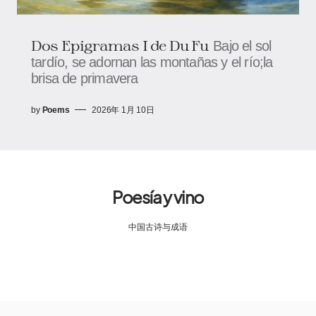
Dos Epigramas I de Du Fu
Bajo el sol
tardío, se adornan las montañas y el río;la
brisa de primavera
by
Poems
2026年 1月 10日
Poesía y vino
中国古诗与成语