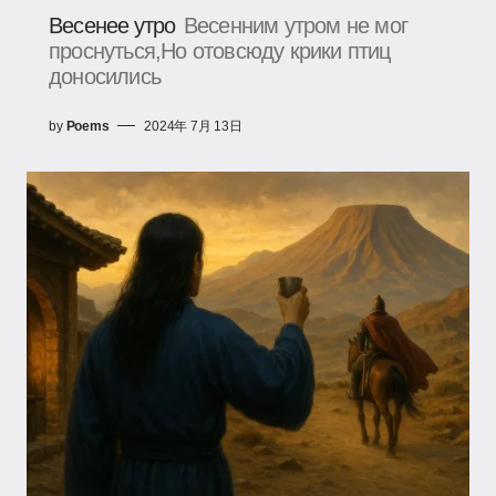
Весенее утро
Весенним утром не мог
проснуться,Но отовсюду крики птиц
доносились
by
Poems
2024年 7月 13日