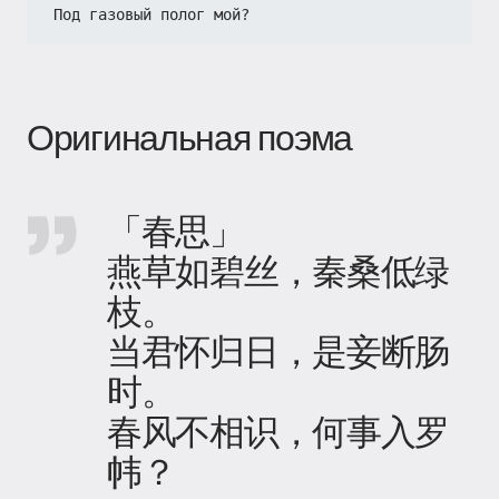
Под газовый полог мой?
Оригинальная поэма
「春思」
燕草如碧丝，秦桑低绿
枝。
当君怀归日，是妾断肠
时。
春风不相识，何事入罗
帏？