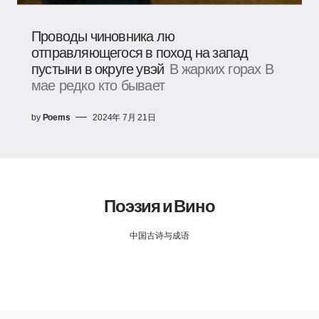
Проводы чиновника лю
отправляющегося в поход на запад
пустыни в округе увэй
В жарких горах В
мае редко кто бывает
by
Poems
2024年 7月 21日
Поэзия и Вино
中国古诗与成语