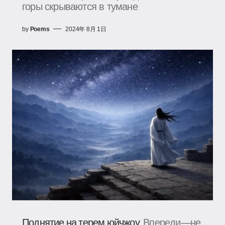
горы скрываются в тумане
by
Poems
2024年 8月 1日
Поднятие на терем юйчжоу
Впереди—не