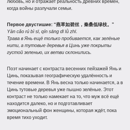
любовь, но и отражает реальность древних времён,
когда войны разлучали семьи.
Первое двустишие:
“燕草如碧丝，秦桑低绿枝。”
Yàn cǎo rú bì sī, qín sāng dī lǜ zhī.
Трава в Янь ещё только пробивается, как зелёные
нити, а тутовые деревья в Цинь уже покрыты
густой зеленью, их ветви склонились.
Поэт начинает с контраста весенних пейзажей Янь и
Цинь, показывая географическую удалённость и
течение времени. В Янь весна только начинается, а в
Цинь тутовые деревья уже пышно зелёные. Этот
контраст не только намекает на то, что муж всё ещё
находится далеко, но и подготавливает
эмоциональный фон женщины, которая ждёт, пока
время тихо уходит.