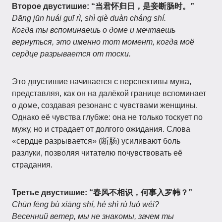
Второе двустишие:
“当君怀归日，是妾断肠时。”
Dāng jūn huái guī rì, shì qiè duàn cháng shí.
Когда ты вспоминаешь о доме и мечтаешь
вернуться, это именно тот момент, когда моё
сердце разрывается от тоски.
Это двустишие начинается с перспективы мужа,
представляя, как он на далёкой границе вспоминает
о доме, создавая резонанс с чувствами женщины.
Однако её чувства глубже: она не только тоскует по
мужу, но и страдает от долгого ожидания. Слова
«сердце разрывается» (断肠) усиливают боль
разлуки, позволяя читателю почувствовать её
страдания.
Третье двустишие:
“春风不相识，何事入罗帏？”
Chūn fēng bù xiāng shí, hé shì rù luó wéi?
Весенний ветер, мы не знакомы, зачем ты