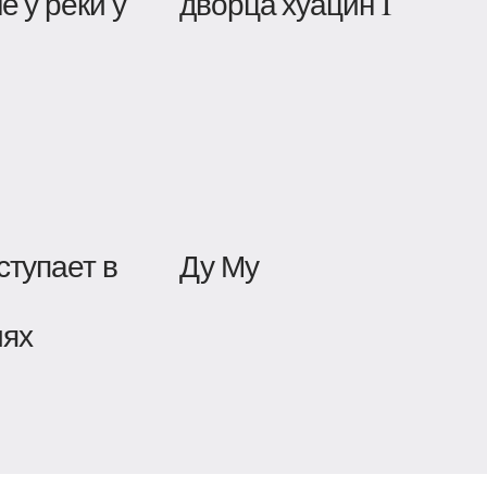
е у реки у
дворца хуацин I
ступает в
Ду Му
иях