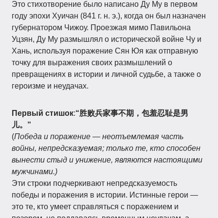
Это стихотворение было написано Ду Му в первом
году эпохи Хуичан (841 г. н. э.), когда он был назначен
губернатором Чижоу. Проезжая мимо Павильона
Уцзян, Ду Му размышлял о исторической войне Чу и
Хань, используя поражение Сян Юя как отправную
точку для выражения своих размышлений о
превращениях в истории и личной судьбе, а также о
героизме и неудачах.
Первый стишок
:
“胜败兵家事不期，包羞忍耻是男
儿。”
(
Победа и поражение — неотъемлемая часть
войны, непредсказуемая; только те, кто способен
вынести стыд и унижение, являются настоящими
мужчинами.)
Эти строки подчеркивают непредсказуемость
победы и поражения в истории. Истинные герои —
это те, кто умеет справляться с поражением и