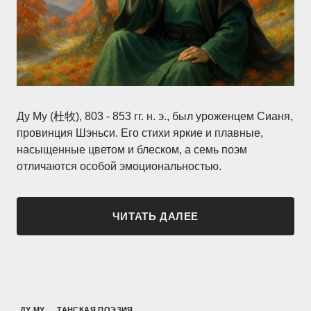
Ду Му (杜牧), 803 - 853 гг. н. э., был уроженцем Сианя,
провинция Шэньси. Его стихи яркие и плавные,
насыщенные цветом и блеском, а семь поэм
отличаются особой эмоциональностью.
ЧИТАТЬ ДАЛЕЕ
ДУ МУ
ТАНСКАЯ ПОЭЗИЯ