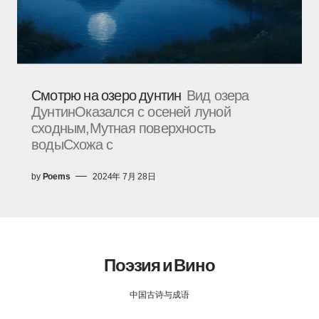
Смотрю на озеро дунтин
Вид озера
ДунтинОказался с осеней луной
сходным,Мутная поверхность
водыСхожа с
by
Poems
2024年 7月 28日
Поэзия и Вино
中国古诗与成语