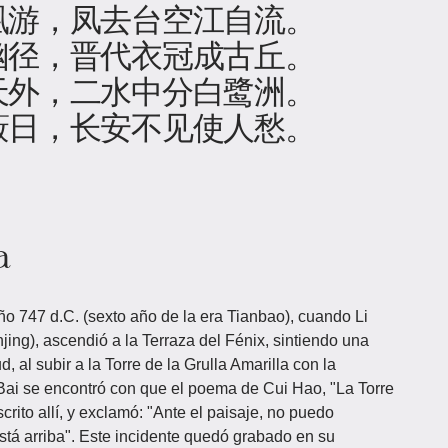
凰游，凤去台空江自流。
幽径，晋代衣冠成古丘。
天外，二水中分白鹭洲。
蔽日，长安不见使人愁。
a
o 747 d.C. (sexto año de la era Tianbao), cuando Li
anjing), ascendió a la Terraza del Fénix, sintiendo una
 al subir a la Torre de la Grulla Amarilla con la
 Bai se encontró con que el poema de Cui Hao, "La Torre
scrito allí, y exclamó: "Ante el paisaje, no puedo
tá arriba". Este incidente quedó grabado en su