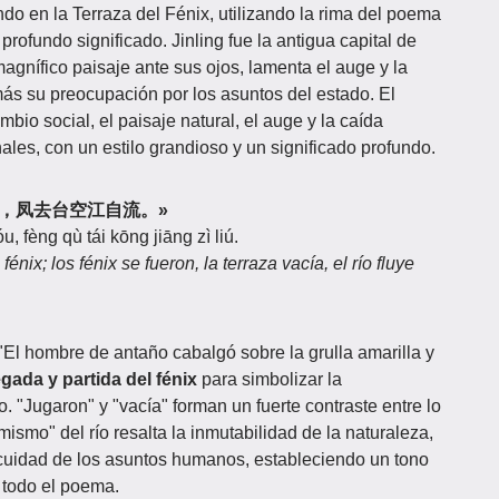
o en la Terraza del Fénix, utilizando la rima del poema
ofundo significado. Jinling fue la antigua capital de
 magnífico paisaje ante sus ojos, lamenta el auge y la
más su preocupación por los asuntos del estado. El
io social, el paisaje natural, el auge y la caída
ales, con un estilo grandioso y un significado profundo.
上凤凰游，凤去台空江自流。»
 fèng qù tái kōng jiāng zì liú.
énix; los fénix se fueron, la terraza vacía, el río fluye
 "El hombre de antaño cabalgó sobre la grulla amarilla y
egada y partida del fénix
para simbolizar la
 "Jugaron" y "vacía" forman un fuerte contraste entre lo
í mismo" del río resalta la inmutabilidad de la naturaleza,
cuidad de los asuntos humanos, estableciendo un tono
 todo el poema.