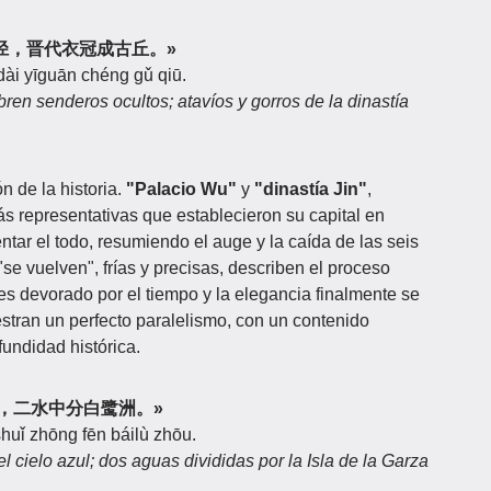
草埋幽径，晋代衣冠成古丘。»
dài yīguān chéng gǔ qiū.
ren senderos ocultos; atavíos y gorros de la dinastía
n de la historia.
"Palacio Wu"
y
"dinastía Jin"
,
s representativas que establecieron su capital en
ntar el todo, resumiendo el auge y la caída de las seis
"se vuelven", frías y precisas, describen el proceso
s devorado por el tiempo y la elegancia finalmente se
stran un perfecto paralelismo, con un contenido
fundidad histórica.
落青天外，二水中分白鹭洲。»
shuǐ zhōng fēn báilù zhōu.
 cielo azul; dos aguas divididas por la Isla de la Garza