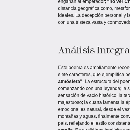
engañan al emperador;
"no ver C
distancia geográfica como, metafóri
ideales. La decepción personal y la
con una tristeza vasta y conmoved
Análisis Integra
Este poema es ampliamente reconoc
siete caracteres, que ejemplifica p
atmósfera"
. La estructura del poe
comenzando con una leyenda; la seg
sensación de vacío histórico; la te
majestuoso; la cuarta lamenta la ép
emocional es natural, desde el vast
montañas y aguas, finalmente conve
país, reflejando el estilo consisten