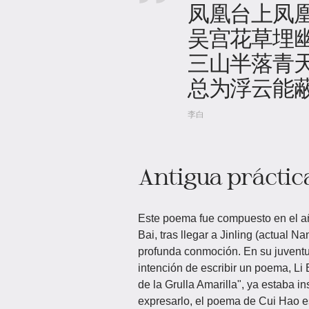
凤凰台上凤
吴宫花草埋
三山半落青
总为浮云能
李白
Antigua práctic
Este poema fue compuesto en el añ
Bai, tras llegar a Jinling (actual N
profunda conmoción. En su juventud,
intención de escribir un poema, Li
de la Grulla Amarilla", ya estaba in
expresarlo, el poema de Cui Hao es