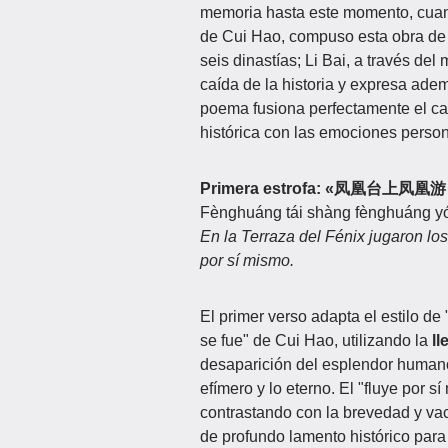
memoria hasta este momento, cuand
de Cui Hao, compuso esta obra de pr
seis dinastías; Li Bai, a través del
caída de la historia y expresa ade
poema fusiona perfectamente el camb
histórica con las emociones person
Primera estrofa: «凤凰台
Fènghuáng tái shàng fènghuáng yóu,
En la Terraza del Fénix jugaron los f
por sí mismo.
El primer verso adapta el estilo de
se fue" de Cui Hao, utilizando la
ll
desaparición del esplendor humano.
efímero y lo eterno. El "fluye por s
contrastando con la brevedad y va
de profundo lamento histórico para