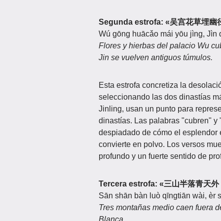
Segunda estrofa: «吴宫花
Wú gōng huācǎo mái yōu jìng, Jìn 
Flores y hierbas del palacio Wu cub
Jin se vuelven antiguos túmulos.
Esta estrofa concretiza la desolació
seleccionando las dos dinastías má
Jinling, usan un punto para represe
dinastías. Las palabras "cubren" y 
despiadado de cómo el esplendor e
convierte en polvo. Los versos mue
profundo y un fuerte sentido de pro
Tercera estrofa: «三山半
Sān shān bàn luò qīngtiān wài, èr 
Tres montañas medio caen fuera del
Blanca.