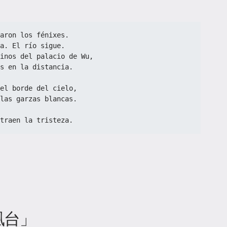
aron los fénixes.  
a. El río sigue.  
inos del palacio de Wu,  
s en la distancia.  
el borde del cielo,  
las garzas blancas.  
  
traen la tristeza.
凰台」