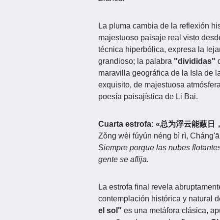
La pluma cambia de la reflexión his
majestuoso paisaje real visto desde
técnica hiperbólica, expresa la le
grandioso; la palabra
"divididas"
d
maravilla geográfica de la Isla de 
exquisito, de majestuosa atmósfera,
poesía paisajística de Li Bai.
Cuarta estrofa: «总为浮云
Zǒng wèi fúyún néng bì rì, Cháng'ā
Siempre porque las nubes flotantes
gente se aflija.
La estrofa final revela abruptamente
contemplación histórica y natural d
el sol"
es una metáfora clásica, a