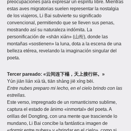
preocupaciones para expresar un espíritu libre. Mientras
estas aves migratorias suelen representar la nostalgia
de los viajeros, Li Bai subvierte su significado
convencional, permitiendo que se lleven sus penas,
mostrando así su naturaleza indómita. La
personificación de «shān xián» (山衔), donde las
montañas «sostienen» la luna, dota a la escena de una
belleza etérea, revelando la imaginación singular del
poeta.
Tercer pareado:
«云间连下榻，天上接行杯。»
Yún jiān lián xià tà, tiān shàng jiē xíng bēi.
Entre nubes preparo mi lecho, en el cielo brindo con las
estrellas.
Este verso, impregnado de un romanticismo sublime,
captura el estado de ánimo «inmortal» del poeta. A
orillas del Dongting, con una mente que trasciende lo
mundano, Li Bai concibe la fantástica imagen de
«dormir entre nubes» y «brindar en el cielo», como si