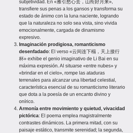
subjetividad. En «雁引愁心去，山衔好月来»,
transfiere sus penas a los gansos y transforma su
estado de ánimo con la luna naciente, logrando
que la naturaleza no solo sea vista, sino vivida
emocionalmente, cargada de dinamismo
expresivo.
Imaginación prodigiosa, romanticismo
desenfadado
: El verso «云间连下榻，天上接行
杯» exhibe el genio imaginativo de Li Bai en su
máxima expresión. Al situarse «entre nubes» y
«brindar en el cielo», rompe las ataduras
terrenales para alcanzar una libertad celestial,
característica esencial de su romanticismo literario
que dota a la poesía de un encanto divino y
onírico.
Armonía entre movimiento y quietud, vivacidad
pictórica
: El poema emplea magistralmente
contrastes dinámicos. La primera mitad, con su
paisaje estático, transmite serenidad; la segunda,