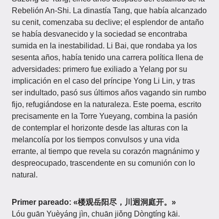
Rebelión An-Shi. La dinastía Tang, que había alcanzado
su cenit, comenzaba su declive; el esplendor de antaño
se había desvanecido y la sociedad se encontraba
sumida en la inestabilidad. Li Bai, que rondaba ya los
sesenta años, había tenido una carrera política llena de
adversidades: primero fue exiliado a Yelang por su
implicación en el caso del príncipe Yong Li Lin, y tras
ser indultado, pasó sus últimos años vagando sin rumbo
fijo, refugiándose en la naturaleza. Este poema, escrito
precisamente en la Torre Yueyang, combina la pasión
de contemplar el horizonte desde las alturas con la
melancolía por los tiempos convulsos y una vida
errante, al tiempo que revela su corazón magnánimo y
despreocupado, trascendente en su comunión con lo
natural.
Primer pareado:
«楼观岳阳尽，川迥洞庭开。»
Lóu guān Yuèyáng jìn, chuān jiǒng Dòngtíng kāi.