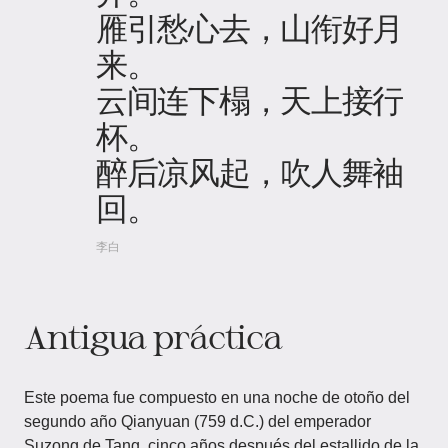
雁引愁心去，山衔好月
来。
云间连下榻，天上接行
杯。
醉后凉风起，吹人舞袖
回。
李白
Antigua práctica
Este poema fue compuesto en una noche de otoño del
segundo año Qianyuan (759 d.C.) del emperador
Suzong de Tang, cinco años después del estallido de la