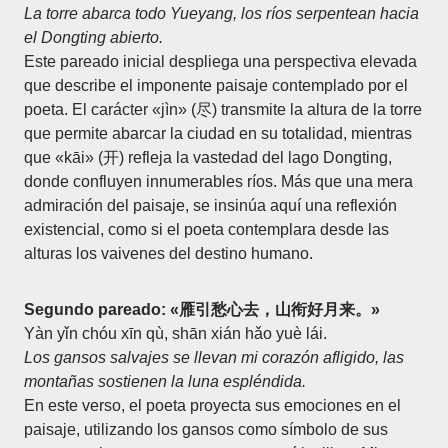
La torre abarca todo Yueyang, los ríos serpentean hacia
el Dongting abierto.
Este pareado inicial despliega una perspectiva elevada
que describe el imponente paisaje contemplado por el
poeta. El carácter «jìn» (尽) transmite la altura de la torre
que permite abarcar la ciudad en su totalidad, mientras
que «kāi» (开) refleja la vastedad del lago Dongting,
donde confluyen innumerables ríos. Más que una mera
admiración del paisaje, se insinúa aquí una reflexión
existencial, como si el poeta contemplara desde las
alturas los vaivenes del destino humano.
Segundo pareado:
«雁引愁心去，山衔好月来。»
Yàn yǐn chóu xīn qù, shān xián hǎo yuè lái.
Los gansos salvajes se llevan mi corazón afligido, las
montañas sostienen la luna espléndida.
En este verso, el poeta proyecta sus emociones en el
paisaje, utilizando los gansos como símbolo de sus