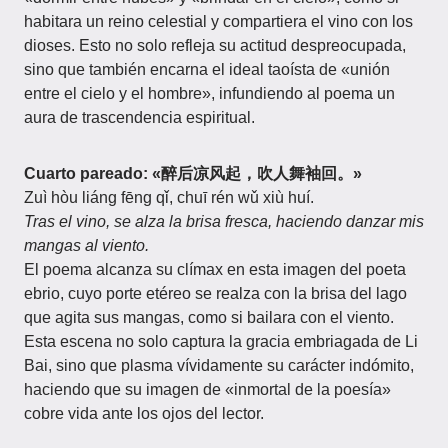
habitara un reino celestial y compartiera el vino con los
dioses. Esto no solo refleja su actitud despreocupada,
sino que también encarna el ideal taoísta de «unión
entre el cielo y el hombre», infundiendo al poema un
aura de trascendencia espiritual.
Cuarto pareado:
«醉后凉风起，吹人舞袖回。»
Zuì hòu liáng fēng qǐ, chuī rén wǔ xiù huí.
Tras el vino, se alza la brisa fresca, haciendo danzar mis
mangas al viento.
El poema alcanza su clímax en esta imagen del poeta
ebrio, cuyo porte etéreo se realza con la brisa del lago
que agita sus mangas, como si bailara con el viento.
Esta escena no solo captura la gracia embriagada de Li
Bai, sino que plasma vívidamente su carácter indómito,
haciendo que su imagen de «inmortal de la poesía»
cobre vida ante los ojos del lector.