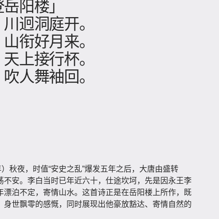
登岳阳楼」
，川迥洞庭开。
，山衔好月来。
，天上接行杯。
，吹人舞袖回。
年）秋夜，时值“安史之乱”爆发五年之后，大唐由盛转
荡不安。李白当时已年近六十，仕途坎坷，先是因永王李
年漂泊不定，寄情山水。这首诗正是在岳阳楼上所作，既
、身世飘零的感慨，同时展现出他豪放豁达、寄情自然的