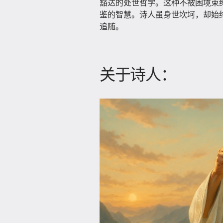
豁达的处世哲学。这种不被困境束
鉴的智慧。诗人虽身世坎坷，却始
追随。
关于诗人：