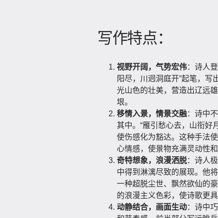
写作特点：
视野开阔，气势宏伟
：诗人登
阳尽，川迥洞庭开”起笔，写
光山色的壮美，营造出辽远雄
垠。
移情入景，情景交融
：诗中不
其中。“雁引愁心去，山衔好
使伤感化为豁达。这种手法使
心情感，使景物充满灵动性和
奇特想象，浪漫洒脱
：诗人极
中得到淋漓尽致的展现。他将
一种超脱尘世、飘然欲仙的豪
的浪漫主义色彩，使诗歌更具
动静结合，画面生动
：诗中巧