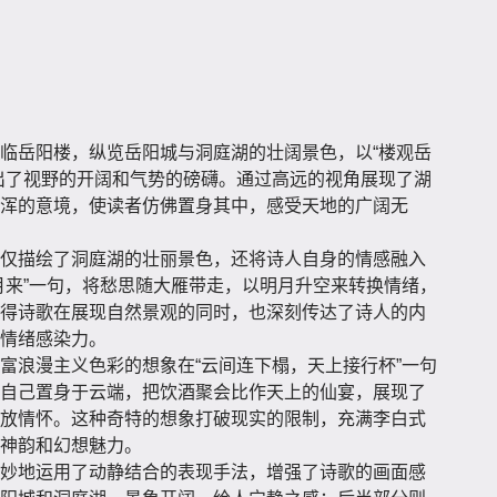
临岳阳楼，纵览岳阳城与洞庭湖的壮阔景色，以“楼观岳
出了视野的开阔和气势的磅礴。通过高远的视角展现了湖
浑的意境，使读者仿佛置身其中，感受天地的广阔无
仅描绘了洞庭湖的壮丽景色，还将诗人自身的情感融入
月来”一句，将愁思随大雁带走，以明月升空来转换情绪，
得诗歌在展现自然景观的同时，也深刻传达了诗人的内
情绪感染力。
富浪漫主义色彩的想象在“云间连下榻，天上接行杯”一句
自己置身于云端，把饮酒聚会比作天上的仙宴，展现了
放情怀。这种奇特的想象打破现实的限制，充满李白式
神韵和幻想魅力。
妙地运用了动静结合的表现手法，增强了诗歌的画面感