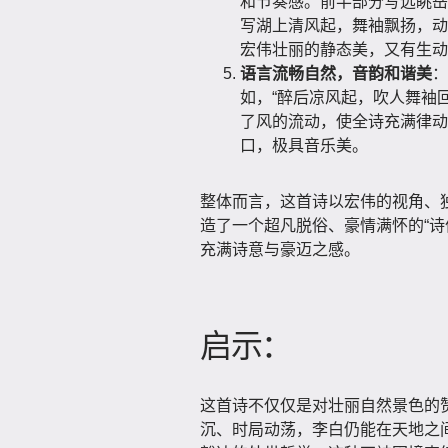
和节奏感。前半部分写远眺岳
写湖上清风起，舞袖飘扬，动
宏伟壮丽的静态美，又有生动
语言流畅自然，音韵和谐美
：
如，“醉后凉风起，吹人舞袖
了风的流动，使全诗充满律动
口，极具音乐美。
整体而言，这首诗以宏伟的视角、
造了一个超凡脱俗、豪情满怀的“诗
充满诗意与豪迈之感。
启示：
这首诗不仅仅是对壮丽自然景色的
沉、时局动荡，李白仍能在天地之