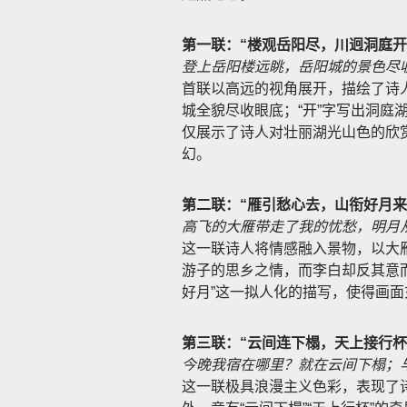
第一联：“楼观岳阳尽，川迥洞庭开
登上岳阳楼远眺，岳阳城的景色尽
首联以高远的视角展开，描绘了诗人
城全貌尽收眼底；“开”字写出洞庭
仅展示了诗人对壮丽湖光山色的欣
幻。
第二联：“雁引愁心去，山衔好月来
高飞的大雁带走了我的忧愁，明月
这一联诗人将情感融入景物，以大
游子的思乡之情，而李白却反其意
好月”这一拟人化的描写，使得画
第三联：“云间连下榻，天上接行杯
今晚我宿在哪里？就在云间下榻；
这一联极具浪漫主义色彩，表现了诗