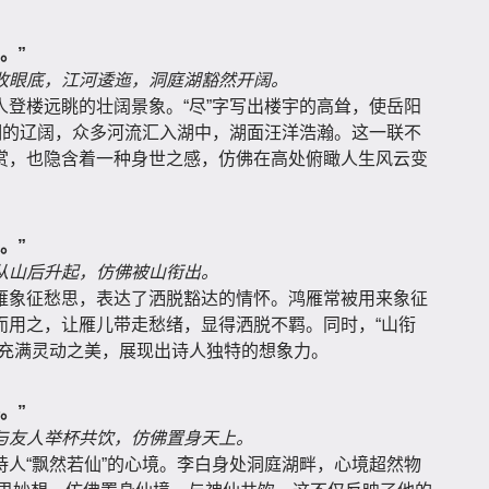
。”
收眼底，江河逶迤，洞庭湖豁然开阔。
登楼远眺的壮阔景象。“尽”字写出楼宇的高耸，使岳阳
湖的辽阔，众多河流汇入湖中，湖面汪洋浩瀚。这一联不
赏，也隐含着一种身世之感，仿佛在高处俯瞰人生风云变
。”
从山后升起，仿佛被山衔出。
雁象征愁思，表达了洒脱豁达的情怀。鸿雁常被用来象征
而用之，让雁儿带走愁绪，显得洒脱不羁。同时，“山衔
面充满灵动之美，展现出诗人独特的想象力。
。”
与友人举杯共饮，仿佛置身天上。
人“飘然若仙”的心境。李白身处洞庭湖畔，心境超然物