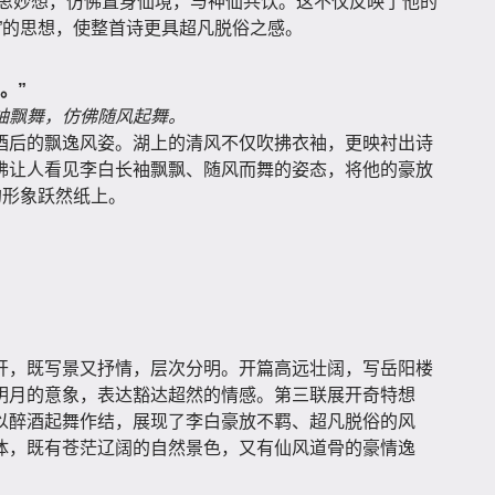
的奇思妙想，仿佛置身仙境，与神仙共饮。这不仅反映了他的
”的思想，使整首诗更具超凡脱俗之感。
。”
袖飘舞，仿佛随风起舞。
酒后的飘逸风姿。湖上的清风不仅吹拂衣袖，更映衬出诗
佛让人看见李白长袖飘飘、随风而舞的姿态，将他的豪放
的形象跃然纸上。
开，既写景又抒情，层次分明。开篇高远壮阔，写岳阳楼
明月的意象，表达豁达超然的情感。第三联展开奇特想
以醉酒起舞作结，展现了李白豪放不羁、超凡脱俗的风
体，既有苍茫辽阔的自然景色，又有仙风道骨的豪情逸