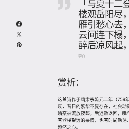
「与夏十二
楼观岳阳尽
雁引愁心去
云间连下榻
醉后凉风起
李白
赏析：
这首诗作于唐肃宗乾元二年（759
衰，昔日的繁华不复存在，社会动
璘案被流放夜郎，后遇赦返回，晚
有登楼望远的豪情，也有时局动荡
超然之心。