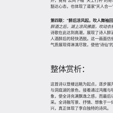
外，竟有“云间下榻”“天上行杯”
豁达心态，也体现了道家“天人合一
第四联：“醉后凉风起，吹人舞袖回
醉酒之后，湖上凉风拂面，吹动衣
诗歌在此达到高潮，展现了诗人醉
人酒醉后的轻快洒脱。这一画面仿
气质展现得淋漓尽致，使他“诗仙”
整体赏析：
这首诗以登楼远眺为起点，逐步展
与洞庭湖的景色，接着通过鸿雁与
象，使全诗充满飘逸之感，而最后
采。全诗融写景、抒情、想象于一
兴，真正体现了李白独特的诗风。