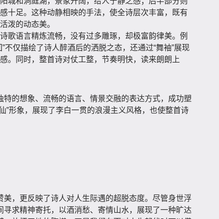
阳城和洞庭湖，景象开阔，给人宁静之感；后半部分则
感十足。这种动静相映的手法，使全诗层次丰富，既有
活泼的动态美。
诗歌语言精炼流畅，没有过多雕琢，却极富韵律美。例
回”不仅描绘了诗人醉酒后的洒脱之态，还通过“舞袖”展现
感。同时，整首诗对仗工整，节奏明快，读来朗朗上
独特的想象、流畅的语言、情景交融的表达方式，成功塑
仙”形象，展现了李白一贯的浪漫主义风格，也使整首诗
赞美，更反映了诗人对人生际遇的超脱态度。尽管身世浮
间寻求精神寄托，以酒消愁、寄情山水，展现了一种旷达