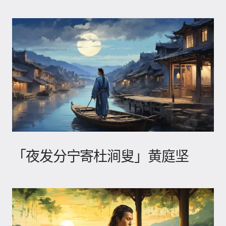
「夜发分宁寄杜涧叟」黄庭坚