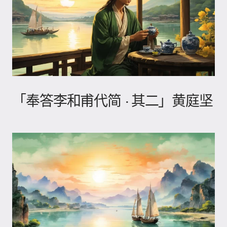
「奉答李和甫代简 · 其二」黄庭坚