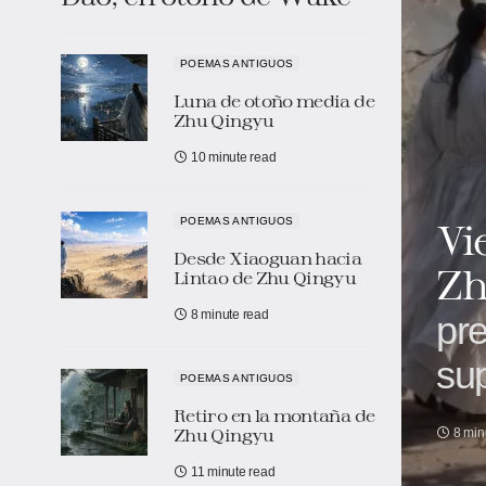
POEMAS ANTIGUOS
Luna de otoño media de
Zhu Qingyu
10 minute read
POEMAS ANTIGUOS
Vi
Desde Xiaoguan hacia
Zh
Lintao de Zhu Qingyu
8 minute read
pre
sup
POEMAS ANTIGUOS
Retiro en la montaña de
Zhu Qingyu
8 min
11 minute read