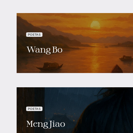
POETAS
Wang Bo
POETAS
Meng Jiao