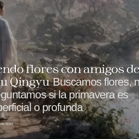
endo flores con amigos d
u Qingyu
Buscamos flores, 
guntamos si la primavera es
erficial o profunda
ute read