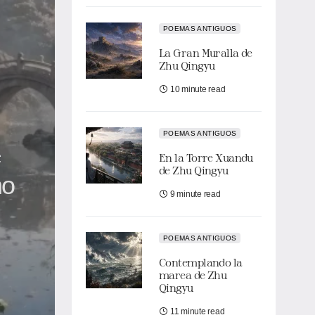
POEMAS ANTIGUOS
La Gran Muralla de
Zhu Qingyu
10 minute read
POEMAS ANTIGUOS
e
En la Torre Xuandu
de Zhu Qingyu
no
9 minute read
POEMAS ANTIGUOS
Contemplando la
marea de Zhu
Qingyu
11 minute read