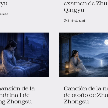
gyu
examen de Zhu
Qingyu
te read
8 minute read
ansión de la
Canción de la 
ndrina I de
de otoño de Zh
ng Zhongsu
Zhongsu