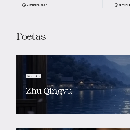
9 minute read
9 minu
Poetas
POETAS
Zhu Qingyu