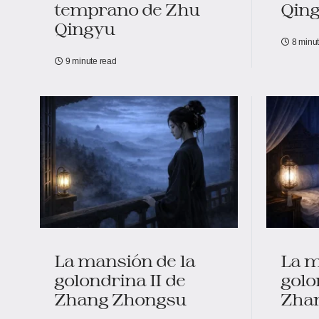
temprano de Zhu
Qin
Qingyu
8 minu
9 minute read
La mansión de la
La m
golondrina II de
golo
Zhang Zhongsu
Zha