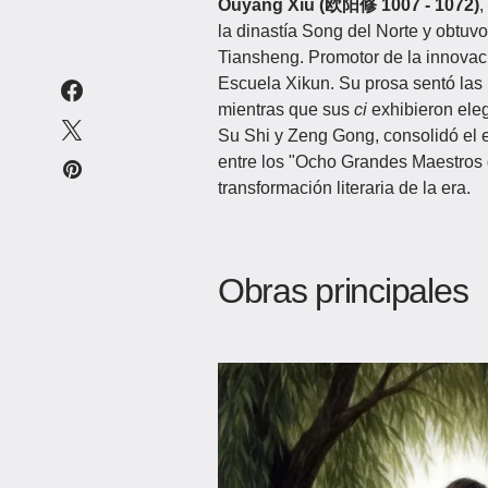
Ouyang Xiu (欧阳修 1007 - 1072)
,
la dinastía Song del Norte y obtuvo 
Tiansheng. Promotor de la innovació
Escuela Xikun. Su prosa sentó las b
mientras que sus
ci
exhibieron ele
Su Shi y Zeng Gong, consolidó el es
entre los "Ocho Grandes Maestros 
transformación literaria de la era.
Obras principales​