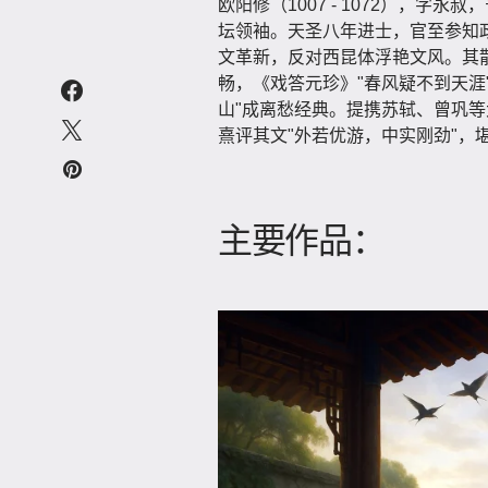
欧阳修（1007 - 1072），
坛领袖。天圣八年进士，官至参知
文革新，反对西昆体浮艳文风。其
畅，《戏答元珍》"春风疑不到天涯
山"成离愁经典。提携苏轼、曾巩等
熹评其文"外若优游，中实刚劲"，
主要作品：