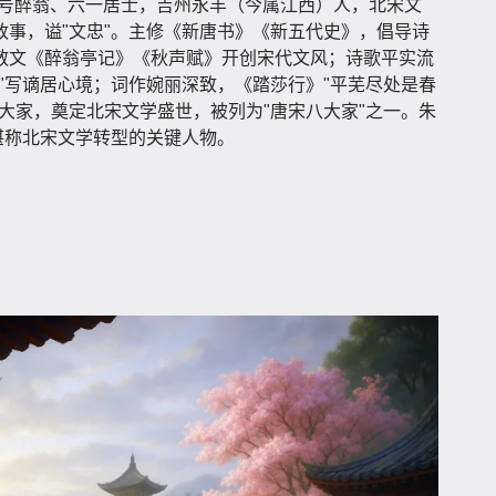
字永叔，号醉翁、六一居士，吉州永丰（今属江西）人，北宋文
政事，谥"文忠"。主修《新唐书》《新五代史》，倡导诗
散文《醉翁亭记》《秋声赋》开创宋代文风；诗歌平实流
"写谪居心境；词作婉丽深致，《踏莎行》"平芜尽处是春
大家，奠定北宋文学盛世，被列为"唐宋八大家"之一。朱
堪称北宋文学转型的关键人物。