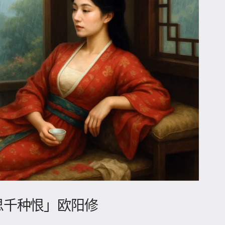
相思千种恨」欧阳修