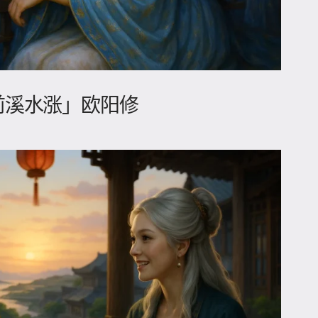
门前溪水涨」欧阳修