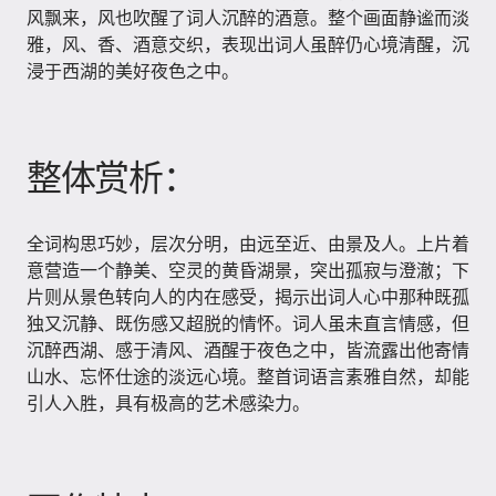
风飘来，风也吹醒了词人沉醉的酒意。整个画面静谧而淡
雅，风、香、酒意交织，表现出词人虽醉仍心境清醒，沉
浸于西湖的美好夜色之中。
整体赏析：
全词构思巧妙，层次分明，由远至近、由景及人。上片着
意营造一个静美、空灵的黄昏湖景，突出孤寂与澄澈；下
片则从景色转向人的内在感受，揭示出词人心中那种既孤
独又沉静、既伤感又超脱的情怀。词人虽未直言情感，但
沉醉西湖、感于清风、酒醒于夜色之中，皆流露出他寄情
山水、忘怀仕途的淡远心境。整首词语言素雅自然，却能
引人入胜，具有极高的艺术感染力。