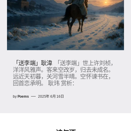
「送李端」耿湋
「送李端」世上许刘桢，
洋洋风雅声。客来空改岁，归去未成名。
远近天初暮，关河雪半晴。空怀谏书在，
回首恋承明。 耿玮 赏析：
by
Poems
2025年 6月 16日