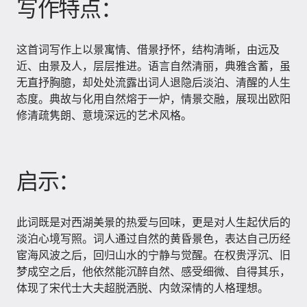
写作特点：
这首词写作上以景寓情、借景抒怀，结构清晰，由远及
近、由景及人，层层推进。语言自然清丽，典雅含蓄，虽
无直抒胸臆，却处处流露出词人退隐后淡泊、清醒的人生
态度。典故与化用自然熔于一炉，情景交融，展现出欧阳
修清疏隽朗、意境深远的艺术风格。
启示：
此词既是对西湖美景的热爱与回味，更是对人生起伏后的
淡泊心境写照。词人通过自然的黄昏景色，表达自己历经
宦海风波之后，回归山水的宁静与觉醒。在权贵浮沉、旧
梦成空之后，他依然能沉醉自然、感受细微、自得其乐，
体现了宋代士大夫超脱洒脱、内敛深情的人格理想。