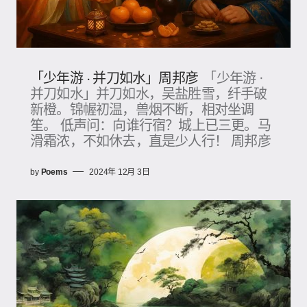
「少年游 · 并刀如水」周邦彦
「少年游 ·
并刀如水」并刀如水，吴盐胜雪，纤手破
新橙。锦幄初温，兽烟不断，相对坐调
笙。 低声问：向谁行宿？城上已三更。马
滑霜浓，不如休去，直是少人行！ 周邦彦
by
Poems
2024年 12月 3日