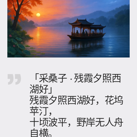
「采桑子 · 残霞夕照西
湖好」
残霞夕照西湖好，花坞
苹汀，
十顷波平，野岸无人舟
自横。