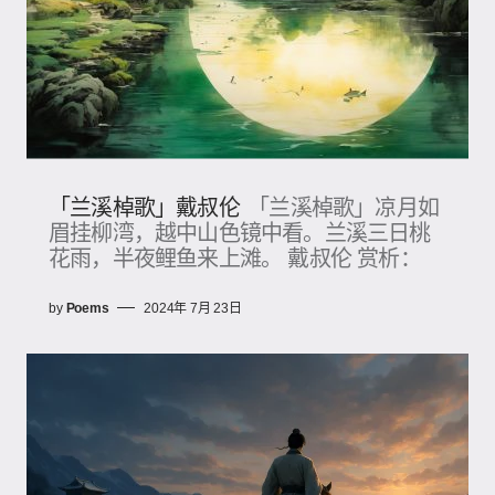
「兰溪棹歌」戴叔伦
「兰溪棹歌」凉月如
眉挂柳湾，越中山色镜中看。兰溪三日桃
花雨，半夜鲤鱼来上滩。 戴叔伦 赏析：
by
Poems
2024年 7月 23日