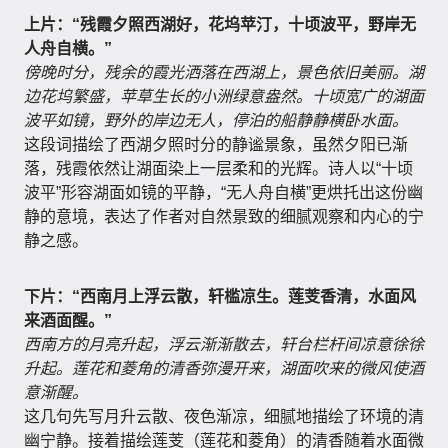
上片：“残霞夕照西湖好，花坞苹汀，十顷波平，野岸无
人舟自横。”
傍晚时分，残余的霞光洒落在西湖上，景色依旧美丽。湖
边花坞繁盛，苹草生长的小洲绿意盎然。十顷宽广的湖面
波平如镜，野外的岸边无人，停泊的船静静横卧水面。
这段词描绘了西湖夕照时分的静谧景象，虽然夕阳已渐
落，残霞依然让湖面染上一层柔和的光辉。诗人以“十顷
波平”形容湖面如镜的平静，“无人舟自横”更烘托出这份幽
静的意境，表达了作者对自然景致的细腻观察和内心的宁
静之感。
下片：“西南月上浮云散，轩槛凉生。莲芰香清，水面风
来酒面醒。”
西南方的月亮升起，浮云渐渐散去，轩台栏杆间凉意徐徐
升起。莲花和菱角的清香弥漫开来，湖面吹来的微风使酒
意渐醒。
这几句先写月升云散、夜色渐凉，细腻地描绘了环境的清
幽宁静。接着描绘莲芰（莲花和菱角）的清香随着水面微