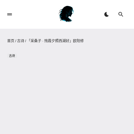
首页
/
古诗
/
「采桑子 · 残霞夕照西湖好」欧阳修
古诗