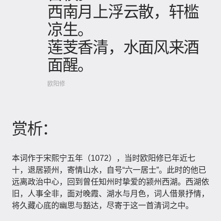
西南月上浮云散，轩槛
凉生。
莲芰香清，水面风来酒
面醒。
欧阳修
赏析：
本词作于宋熙宁五年（1072），当时欧阳修已年近七
十，退居颍州，寄情山水，自号“六一居士”。此时的他已
远离政治中心，回到曾任知州时挚爱的颍州西湖。西湖依
旧，人事全非，面对晚霞、湖水与月色，词人借景抒情，
将久藏心底的幽思与豁达，尽寄于这一首清词之中。