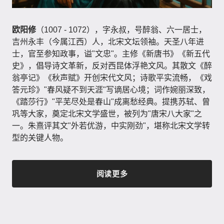
欧阳修
（1007 - 1072），字永叔，号醉翁、六一居士，
吉州永丰（今属江西）人，北宋文坛领袖。天圣八年进
士，官至参知政事，谥"文忠"。主修《新唐书》《新五代
史》，倡导诗文革新，反对西昆体浮艳文风。其散文《醉
翁亭记》《秋声赋》开创宋代文风；诗歌平实流畅，《戏
答元珍》"春风疑不到天涯"写谪居心境；词作婉丽深致，
《踏莎行》"平芜尽处是春山"成离愁经典。提携苏轼、曾
巩等大家，奠定北宋文学盛世，被列为"唐宋八大家"之
一。朱熹评其文"外若优游，中实刚劲"，堪称北宋文学转
型的关键人物。
阅读更多