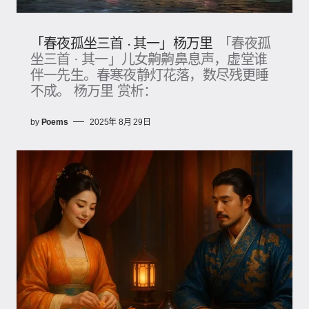
「春夜孤坐三首 · 其一」杨万里
「春夜孤
坐三首 · 其一」儿女齁齁鼻息声，虚堂谁
伴一先生。春寒夜静灯花落，数尽残更睡
不成。 杨万里 赏析：
by
Poems
2025年 8月 29日