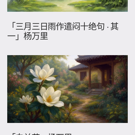
「三月三日雨作遣闷十绝句 · 其
一」杨万里