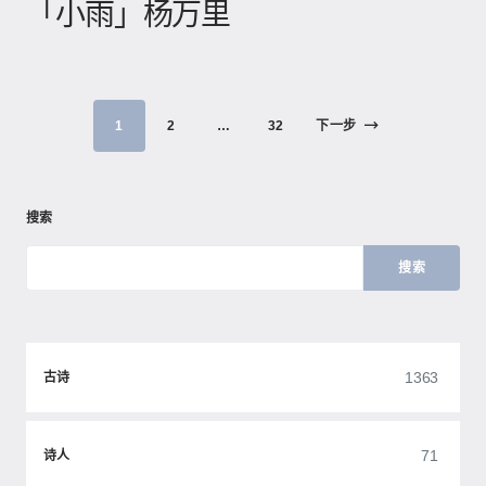
「小雨」杨万里
1
2
…
32
下一步
搜索
搜索
1363
古诗
71
诗人