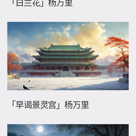
「白兰花」杨万里
「早谒景灵宫」杨万里