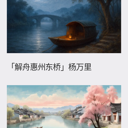
「解舟惠州东桥」杨万里