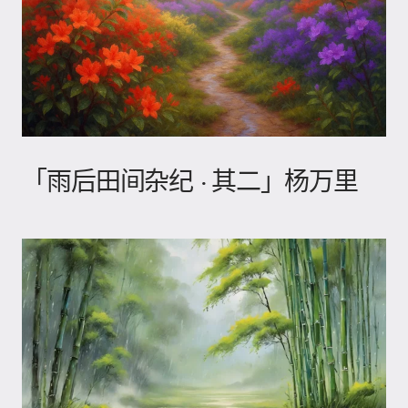
「雨后田间杂纪 · 其二」杨万里