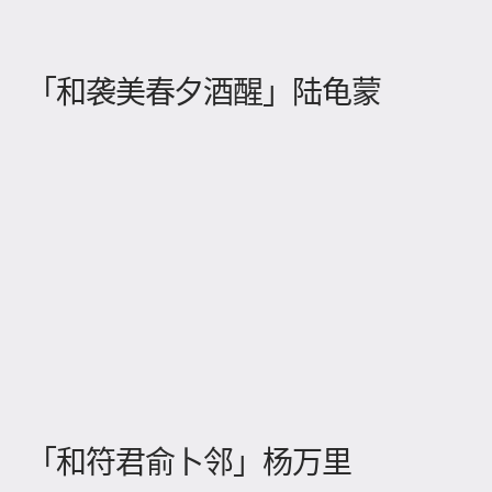
「和袭美春夕酒醒」陆龟蒙
「和符君俞卜邻」杨万里