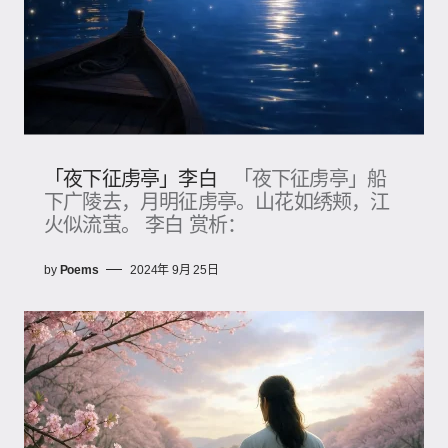
「夜下征虏亭」李白
「夜下征虏亭」船
下广陵去，月明征虏亭。山花如绣颊，江
火似流萤。 李白 赏析：
by
Poems
2024年 9月 25日