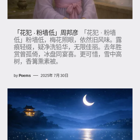
「花犯 · 粉墙低」周邦彦
「花犯 · 粉墙
低」粉墙低，梅花照眼，依然旧风味。露
痕轻缀，疑净洗铅华，无限佳丽。去年胜
赏曾孤倚，冰盘同宴喜。更可惜，雪中高
树，香篝熏素被。
by
Poems
2025年 7月 30日