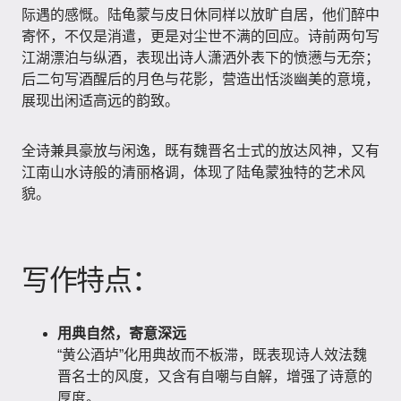
际遇的感慨。陆龟蒙与皮日休同样以放旷自居，他们醉中
寄怀，不仅是消遣，更是对尘世不满的回应。诗前两句写
江湖漂泊与纵酒，表现出诗人潇洒外表下的愤懑与无奈；
后二句写酒醒后的月色与花影，营造出恬淡幽美的意境，
展现出闲适高远的韵致。
全诗兼具豪放与闲逸，既有魏晋名士式的放达风神，又有
江南山水诗般的清丽格调，体现了陆龟蒙独特的艺术风
貌。
写作特点：
用典自然，寄意深远
“黄公酒垆”化用典故而不板滞，既表现诗人效法魏
晋名士的风度，又含有自嘲与自解，增强了诗意的
厚度。