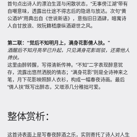
首句点出诗人的漂泊生涯与闲散状态，“无事傍江湖”带有
自嘲意味，透露出仕途不得志后的隐退与放达。次句“黄
公酒垆”用典出自《世说新语》，意指旧日酒肆，暗寓诗
人自甘放浪、效阮籍嵇康纵酒避世之风。
第二联：“觉后不知明月上，满身花影倩人扶。”
酒醒后不知月亮早已升起，只见满身花影斑驳，还需他人
搀扶。
这里由醉转醒，写得清新传神。“不知”二字表现醉意犹
存，流露出悠然洒脱的情态；“满身花影”则是全诗神来之
笔，月下花影映照醉人衣衫，构成一幅春夜诗画。最后
“倩人扶”既写出醉态，又增添几分稚拙可爱。
整体赏析：
这首诗表面上是写春夜醉酒之乐，实则寄托了诗人对人生