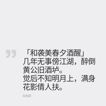
「和袭美春夕酒醒」
几年无事傍江湖，醉倒
黄公旧酒垆。
觉后不知明月上，满身
花影倩人扶。
陆龟蒙