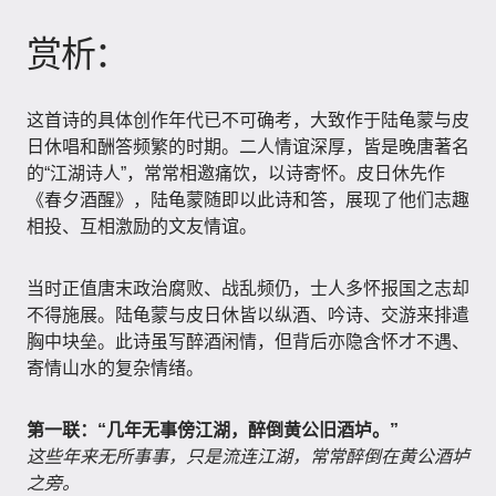
赏析：
这首诗的具体创作年代已不可确考，大致作于陆龟蒙与皮
日休唱和酬答频繁的时期。二人情谊深厚，皆是晚唐著名
的“江湖诗人”，常常相邀痛饮，以诗寄怀。皮日休先作
《春夕酒醒》，陆龟蒙随即以此诗和答，展现了他们志趣
相投、互相激励的文友情谊。
当时正值唐末政治腐败、战乱频仍，士人多怀报国之志却
不得施展。陆龟蒙与皮日休皆以纵酒、吟诗、交游来排遣
胸中块垒。此诗虽写醉酒闲情，但背后亦隐含怀才不遇、
寄情山水的复杂情绪。
第一联：“几年无事傍江湖，醉倒黄公旧酒垆。”
这些年来无所事事，只是流连江湖，常常醉倒在黄公酒垆
之旁。