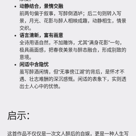
动静结合，景情交融
前两句偏于叙事，写醉倒酒垆；后二句则转入写
景，月光、花影与醉人相映成趣，动静相生，情景
交织。
语言清新，富有画意
全诗用语自然，不加雕饰，尤其“满身花影”一句，
极具画面感，把春夜美景与醉态融合，形成别致的
意境。
闲适中含隐忧
虽写醉酒闲情，但“无事傍江湖”的背后，是怀才不
遇、壮志难酬的深沉感慨。闲适的表象下，实则透
出士人心中的忧愤。
启示：
这首作品不仅仅是一次文人醉后的自娱，更是一种人生写