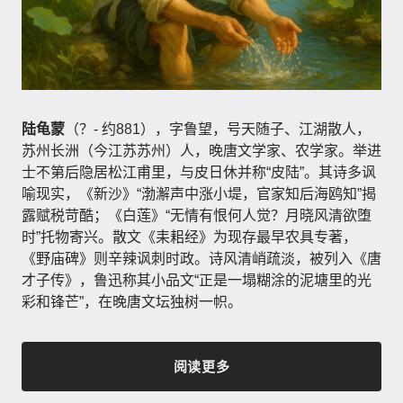
陆龟蒙
（？- 约881），字鲁望，号天随子、江湖散人，
苏州长洲（今江苏苏州）人，晚唐文学家、农学家。举进
士不第后隐居松江甫里，与皮日休并称“皮陆”。其诗多讽
喻现实，《新沙》“渤澥声中涨小堤，官家知后海鸥知”揭
露赋税苛酷；《白莲》“无情有恨何人觉？月晓风清欲堕
时”托物寄兴。散文《耒耜经》为现存最早农具专著，
《野庙碑》则辛辣讽刺时政。诗风清峭疏淡，被列入《唐
才子传》，鲁迅称其小品文“正是一塌糊涂的泥塘里的光
彩和锋芒”，在晚唐文坛独树一帜。
阅读更多