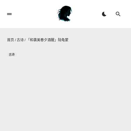
首页
/
古诗
/
「和袭美春夕酒醒」陆龟蒙
古诗