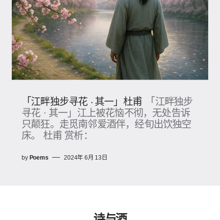
「江畔独步寻花 · 其一」杜甫
「江畔独步
寻花 · 其一」江上被花恼不彻，无处告诉
只颠狂。走觅南邻爱酒伴，经旬出饮独空
床。 杜甫 赏析：
by
Poems
2024年 6月 13日
诗与酒