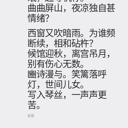
曲曲屏山，夜凉独自甚
情绪？
西窗又吹暗雨。为谁频
断续，相和砧杵？
候馆迎秋，离宫吊月，
别有伤心无数。
豳诗漫与。笑篱落呼
灯，世间儿女。
写入琴丝，一声声更
苦。
姜夔