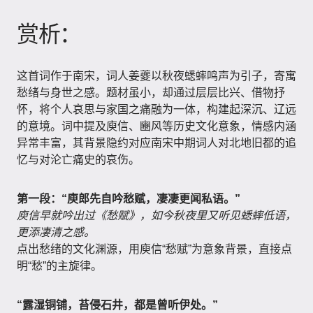
赏析：
这首词作于南宋，词人姜夔以秋夜蟋蟀鸣声为引子，寄寓
愁绪与身世之感。题材虽小，却通过层层比兴、借物抒
怀，将个人哀思与家国之痛融为一体，构建起深沉、辽远
的意境。词中提及庾信、豳风等历史文化意象，情感内涵
异常丰富，其背景隐约对应南宋中期词人对北地旧都的追
忆与对沦亡痛史的哀伤。
第一段：“庾郎先自吟愁赋，凄凄更闻私语。”
庾信早就吟出过《愁赋》，如今秋夜里又听见蟋蟀低语，
更添凄清之感。
点出愁绪的文化渊源，用庾信“愁赋”为意象背景，直接点
明“愁”的主旋律。
“露湿铜铺，苔侵石井，都是曾听伊处。”