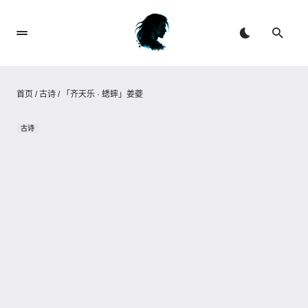
首页
/
古诗
/
「齐天乐 · 蟋蟀」姜夔
古诗