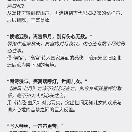
声应和？
从蟋蟀声转到夜雨声，再连结到古代思妇捣衣的砧杵声，
层层铺陈，丰富意象。
“候馆迎秋，离宫吊月，别有伤心无数。”
驿馆中迎来秋天，离宫内对月哀叹，内心还有数不尽的伤
心往事。
借“候馆”、“离宫”转入国家层面的感伤，暗示宋室旧臣北
迁后沦为阶下囚的苦境。
“豳诗漫与。笑篱落呼灯，世间儿女。”
《豳风·七月》之诗不过泛泛言之，如今乡间孩童呼灯取
乐，毫不知大人们心头之苦。
用《诗经·豳风》对比现实，突出世间无知儿女的欢乐与
词人心境的苦楚之间的巨大反差。
“写入琴丝，一声声更苦。”