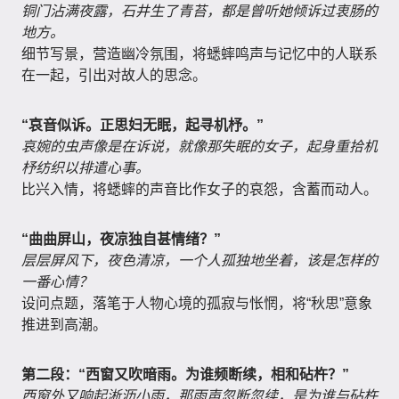
铜门沾满夜露，石井生了青苔，都是曾听她倾诉过衷肠的
地方。
细节写景，营造幽冷氛围，将蟋蟀鸣声与记忆中的人联系
在一起，引出对故人的思念。
“哀音似诉。正思妇无眠，起寻机杼。”
哀婉的虫声像是在诉说，就像那失眠的女子，起身重拾机
杼纺织以排遣心事。
比兴入情，将蟋蟀的声音比作女子的哀怨，含蓄而动人。
“曲曲屏山，夜凉独自甚情绪？”
层层屏风下，夜色清凉，一个人孤独地坐着，该是怎样的
一番心情？
设问点题，落笔于人物心境的孤寂与怅惘，将“秋思”意象
推进到高潮。
第二段：“西窗又吹暗雨。为谁频断续，相和砧杵？”
西窗外又响起淅沥小雨，那雨声忽断忽续，是为谁与砧杵