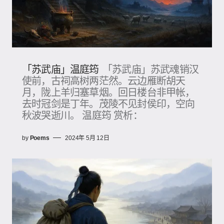
「苏武庙」温庭筠
「苏武庙」苏武魂销汉
使前，古祠高树两茫然。云边雁断胡天
月，陇上羊归塞草烟。回日楼台非甲帐，
去时冠剑是丁年。茂陵不见封侯印，空向
秋波哭逝川。 温庭筠 赏析：
by
Poems
2024年 5月 12日