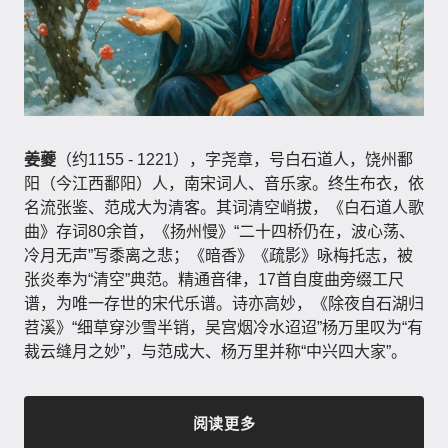
姜夔
（约1155 - 1221），字尧章，号白石道人，饶州鄱
阳（今江西鄱阳）人，南宋词人、音乐家。终生布衣，依
名流张鉴、范成大为清客。其词清空峭拔，《白石道人歌
曲》存词80余首，《扬州慢》“二十四桥仍在，波心荡、
冷月无声”写黍离之悲；《暗香》《疏影》咏梅托志，被
张炎奉为“清空”典范。精通音律，17首自度曲旁缀工尺
谱，为唯一存世的宋代乐谱。诗亦高妙，《除夜自石湖归
苕溪》“细草穿沙雪半销，吴宫烟冷水迢迢”杨万里叹为“有
裁云缝月之妙”，与范成大、杨万里并称“中兴四大家”。
阅读更多