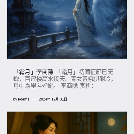
「霜月」李商隐
「霜月」初闻征雁已无
蝉，百尺楼高水接天。青女素娥俱耐冷，
月中霜里斗婵娟​。 李商隐 赏析：
by
Poems
2024年 12月 31日