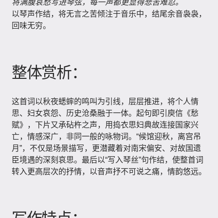
将满腹哀愁写进琴弦，每一声都更显得悲苦难忍。
以琴声作结，将无言之苦倾注于音乐中，结尾余音袅袅，
回味无穷。
整体赏析：
这首词以秋夜蟋蟀的鸣叫为引线，层层推进，将个人情
思、妇女哀怨、历史沧桑融于一体。起句即引庾信《愁
赋》，下片又承砧杵之声，用捣衣思妇典故连接国家兴
亡，情感深广，非同一般的咏物词。“候馆迎秋，离宫吊
月”，不仅是场景描写，更潜藏着对南宋偏安、对故国遗
臣境遇的深刻哀思。最后以“写入琴丝”句作结，使整首词
转入更高层次的抒情，以音声抒不可说之痛，情韵悠远。
写作特点：