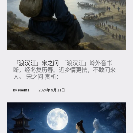
「渡汉江」宋之问
「渡汉江」岭外音书
断，经冬复历春。近乡情更怯，不敢问来
人。 宋之问 赏析：
by
Poems
2024年 9月 11日