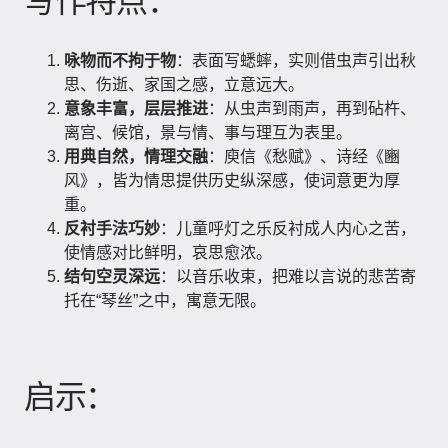
咏物而不拘于物
：表面写蟋蟀，实则借虫声引出秋
思、伤逝、家国之感，立意远大。
意象丰富，层层推进
：从虫声到雨声，再到砧杵、
离宫、候馆，景与情、事与理互为表里。
用典自然，情理交融
：庾信《愁赋》、诗经《豳
风》，皆为情思提供历史纵深感，使词意更为厚
重。
反衬手法巧妙
：儿童呼灯之乐反衬成人内心之苦，
使情感对比鲜明，哀思愈浓。
结句空灵深远
：以音乐收束，把难以言说的悲苦寄
托在“琴丝”之中，寓意无限。
启示：