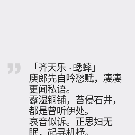
「齐天乐 · 蟋蟀」
庾郎先自吟愁赋，凄凄
更闻私语。
露湿铜铺，苔侵石井，
都是曾听伊处。
哀音似诉。正思妇无
眠，起寻机杼。