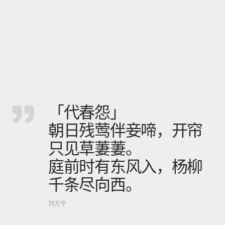
「代春怨」
朝日残莺伴妾啼，开帘
只见草萋萋。
庭前时有东风入，杨柳
千条尽向西。
刘方平