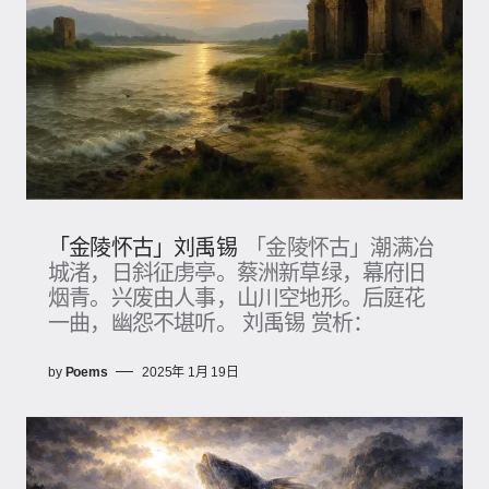
「金陵怀古」刘禹锡
「金陵怀古」潮满冶
城渚，日斜征虏亭。蔡洲新草绿，幕府旧
烟青。兴废由人事，山川空地形。后庭花
一曲，幽怨不堪听。 刘禹锡 赏析：
by
Poems
2025年 1月 19日