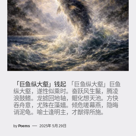
「巨鱼纵大壑」钱起
「巨鱼纵大壑」巨鱼
纵大壑，遂性似乘时。奋跃风生鬣，腾凌
浪鼓鳍。龙摅回地轴，鲲化想天池。方快
吞舟意，尤殊在藻嬉。倾危嗟幕燕，隐晦
诮泥龟。喻士逢明主，才猷得所施。
by
Poems
2025年 5月 29日