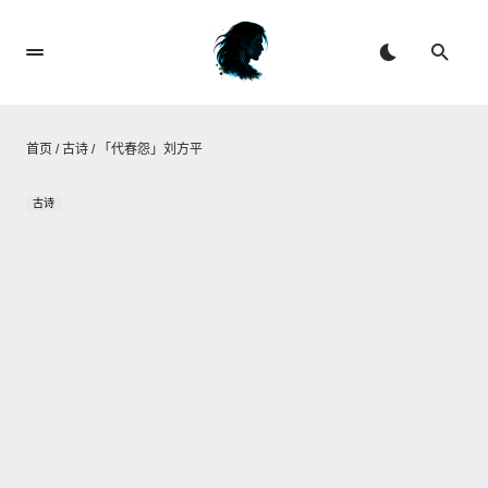
首页
/
古诗
/
「代春怨」刘方平
古诗