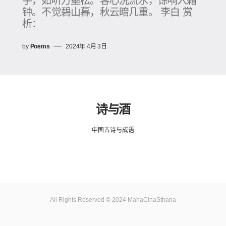
手，如听万壑松。客心洗流水，馀响入霜
钟。不觉碧山暮，秋云暗几重。 李白 赏
析：
by
Poems
2024年 4月 3日
诗与酒
中国古诗与成语
All Rights Reserved © 2024 MahaCinaSthana