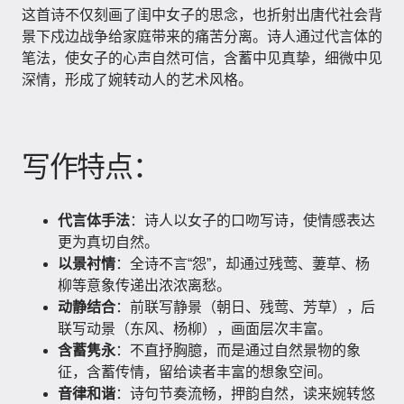
这首诗不仅刻画了闺中女子的思念，也折射出唐代社会背
景下戍边战争给家庭带来的痛苦分离。诗人通过代言体的
笔法，使女子的心声自然可信，含蓄中见真挚，细微中见
深情，形成了婉转动人的艺术风格。
写作特点：
代言体手法
：诗人以女子的口吻写诗，使情感表达
更为真切自然。
以景衬情
：全诗不言“怨”，却通过残莺、萋草、杨
柳等意象传递出浓浓离愁。
动静结合
：前联写静景（朝日、残莺、芳草），后
联写动景（东风、杨柳），画面层次丰富。
含蓄隽永
：不直抒胸臆，而是通过自然景物的象
征，含蓄传情，留给读者丰富的想象空间。
音律和谐
：诗句节奏流畅，押韵自然，读来婉转悠