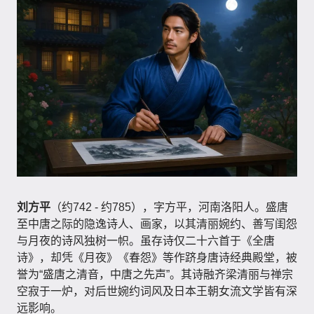
刘方平
（约742 - 约785），字方平，河南洛阳人。盛唐
至中唐之际的隐逸诗人、画家，以其清丽婉约、善写闺怨
与月夜的诗风独树一帜。虽存诗仅二十六首于《全唐
诗》，却凭《月夜》《春怨》等作跻身唐诗经典殿堂，被
誉为“盛唐之清音，中唐之先声”。其诗融齐梁清丽与禅宗
空寂于一炉，对后世婉约词风及日本王朝女流文学皆有深
远影响。