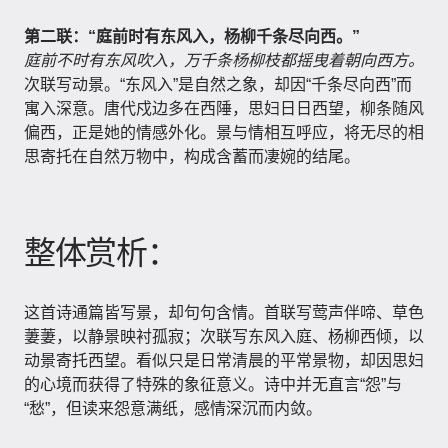
第二联：“庭前时有东风入，杨柳千条尽向西。”
庭前不时有东风吹入，万千条杨柳枝都摇曳着朝向西方。
次联写动景。“东风入”是自然之象，却因“千条尽向西”而
寓入深意。唐代戍边多在西陲，思妇日日西望，柳条随风
偏西，正是她的情感外化。景与情相互呼应，将无尽的相
思寄托在自然万物中，构成含蓄而凄婉的结尾。
整体赏析：
这首诗通篇皆写景，却句句含情。首联写莺声伴啼、草色
萋萋，以静景映衬孤寂；次联写东风入庭、杨柳西倾，以
动景寄托西望。看似只是日常清晨的平常景物，却因思妇
的心境而获得了特殊的象征意义。诗中并无直言“怨”与
“愁”，但读来怨意满纸，感情深沉而内敛。