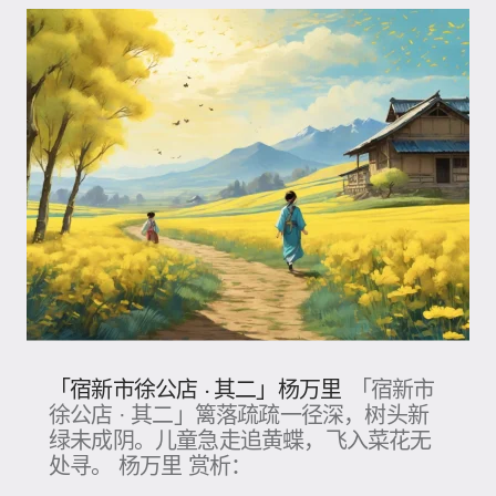
「宿新市徐公店 · 其二」杨万里
「宿新市
徐公店 · 其二」篱落疏疏一径深，树头新
绿未成阴。儿童急走追黄蝶，飞入菜花无
处寻。 杨万里 赏析：