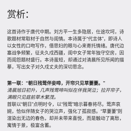
赏析：
这首诗作于唐代中期。刘方平一生多隐居，仕途坎坷，诗
歌题材常取材于自然与闺情。本诗属于“代言体”，即诗人
以女性的口吻写作，借思妇的眼与心来寄托情绪。唐代边
塞战争频繁，征夫久戍西疆，闺中女子常年独守空房，因
而闺怨题材盛行。本诗虽短，却通过对清晨所见所闻的描
摹，写出女子对久戍丈夫的深切思念。
第一联：“朝日残莺伴妾啼，开帘只见草萋萋。”
清晨旭日初升，几声残莺啼叫似在伴我哭泣；拉开帘子，
满眼只见庭前草木繁茂。
首联以“朝日”点明时令，以“残莺”暗示暮春将尽。莺声哀
婉，恰似伴随女子的哭泣声，强化了孤寂感。“草萋萋”则
渲染出无边的春色，却并未带来喜悦，而是触动了离愁，
寓情于景，极富含蓄。