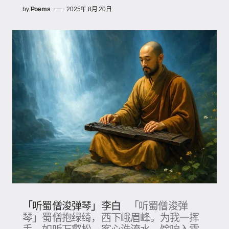
by
Poems
2025年 8月 20日
「听蜀僧浚弹琴」李白
「听蜀僧浚弹
琴」蜀僧抱绿绮，西下峨眉峰。为我一挥