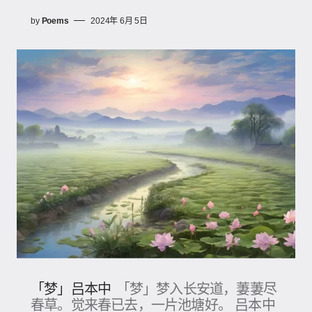
by
Poems
2024年 6月 5日
「梦」吕本中
「梦」梦入长安道，萋萋尽
春草。觉来春已去，一片池塘好。 吕本中