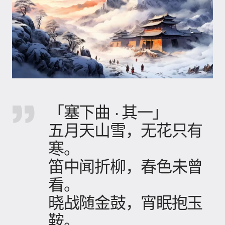
「塞下曲 · 其一」
五月天山雪，无花只有
寒。
笛中闻折柳，春色未曾
看。
晓战随金鼓，宵眠抱玉
鞍。