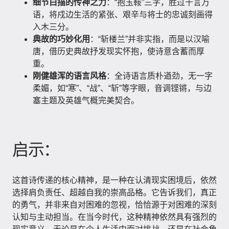
细节白描的传神之力
：“抱玉鞍”三字，胜过千言万
语，将戍边生活的紧张、艰辛与将士的忠诚刻画得
入木三分。
典故的巧妙化用
：“斩楼兰”并非实指，而是以汉喻
唐，借历史典故抒发现实怀抱，使诗意含蓄而厚
重。
刚健雄浑的语言风格
：全诗语言质朴遒劲，无一字
柔媚，如“寒”、“战”、“斩”等字眼，音调铿锵，与边
塞主题及英雄气概完美契合。
启示：
这首诗传递的核心精神，是一种在认清现实困境后，依然
选择肩负责任、超越自我的崇高品格。它告诉我们，真正
的勇气，并非来自对困难的忽视，恰恰源于对困难的深刻
认知与主动担当。在当今时代，这种精神依然具有强烈的