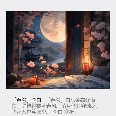
「春怨」李白
「春怨」白马金羁辽海
东，罗帷绣被卧春风。落月低轩窥烛尽，
飞花入户笑床空。 李白 赏析：