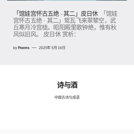
「馆娃宫怀古五绝 · 其二」皮日休
「馆娃
宫怀古五绝 · 其二」鸳瓦飞来翠辇空，武
丘寒月冷宫栊。昭阳殿里歌钟绝，惟有秋
风似旧风。 皮日休 赏析：
by
Poems
2025年 5月 16日
诗与酒
中国古诗与成语