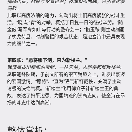
拂晓出征，战鼓号令着进退；夜晚和衣而眠，只能紧抱着
马鞍。
此联以高度浓缩的笔力，勾勒出将士们高度紧张的战斗生
活。“晓”与“宵”的对举，概括了日复一日的征战辛劳。“随
金鼓”写军令如山与行动的整齐划一；“抱玉鞍”则生动刻画
了枕戈待旦、时刻警惕的艰苦状态，是边塞诗中最具表现
力的细节之一。
第四联：“愿将腰下剑，直为斩楼兰。”
我情愿拔出腰间的宝剑，一往无前，去斩杀那顽敌楼兰。
尾联笔锋陡转，于前文所有的艰苦铺垫之上，迸发出豪迈
的爱国激情。“愿将”、“直为”语气斩钉截铁，充满了主动
请缨的决绝气概。“斩楼兰”化用傅介子计斩楼兰王的典
故，表达了扫平边患、为国靖难的崇高志向，使全诗在昂
扬的斗志中达到高潮。
整体赏析：