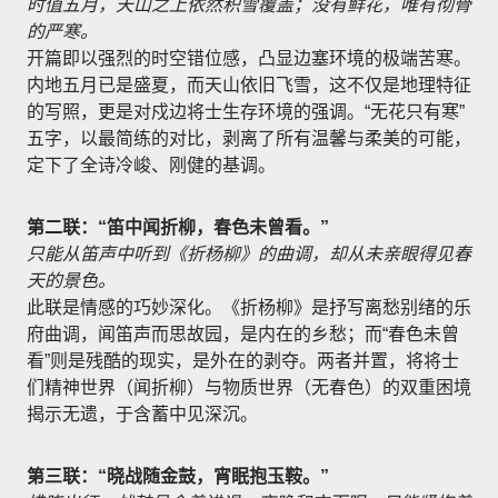
时值五月，天山之上依然积雪覆盖；没有鲜花，唯有彻骨
的严寒。
开篇即以强烈的时空错位感，凸显边塞环境的极端苦寒。
内地五月已是盛夏，而天山依旧飞雪，这不仅是地理特征
的写照，更是对戍边将士生存环境的强调。“无花只有寒”
五字，以最简练的对比，剥离了所有温馨与柔美的可能，
定下了全诗冷峻、刚健的基调。
第二联：“笛中闻折柳，春色未曾看。”
只能从笛声中听到《折杨柳》的曲调，却从未亲眼得见春
天的景色。
此联是情感的巧妙深化。《折杨柳》是抒写离愁别绪的乐
府曲调，闻笛声而思故园，是内在的乡愁；而“春色未曾
看”则是残酷的现实，是外在的剥夺。两者并置，将将士
们精神世界（闻折柳）与物质世界（无春色）的双重困境
揭示无遗，于含蓄中见深沉。
第三联：“晓战随金鼓，宵眠抱玉鞍。”