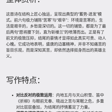
这首诗在结构上匠心独运，呈现出典型的“蓄势-迸发”模
式。前六句极力铺陈“苦寒”与“艰辛”：环境是苦寒的，生
活是艰辛的，乡愁是深切的。这一切的铺垫，都是为了最
后两句“愿将腰下剑，直为斩楼兰”的喷薄而出。正是有了
前文的极致压抑，结尾的豪情才显得如此真实可贵、动人
心魄。它成功地表明，盛唐的边塞精神，并非不知痛苦的
盲目乐观，而是深知其苦，却依然选择挺身而出的英雄主
义。
写作特点：
对比反衬的极致运用
：内地五月与天山积雪、笛中
《折柳》与眼前无春、晓战之苦与宵眠之危，多重
对比层层叠加，为结尾的抒情蓄足了力量。