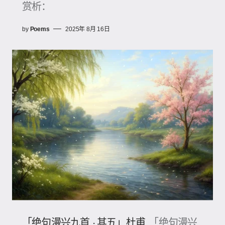
赏析：
by
Poems
2025年 8月 16日
「绝句漫兴九首 · 其五」杜甫
「绝句漫兴