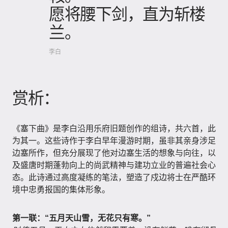
愿将腰下剑，直为斩楼
兰。
李白
赏析：
《塞下曲》是李白沿用乐府旧题创作的组诗，共六首，此
为其一。这些诗作于李白早年漫游时期，虽非其亲身涉足
边塞所作，但充分展现了他对边塞生活的想象与向往，以
及盛唐时期蓬勃向上的尚武精神与建功立业的普遍社会心
态。此诗通过高度凝练的笔法，塑造了戍边将士在严酷环
境中忠勇报国的集体形象。
第一联：“五月天山雪，无花只有寒。”