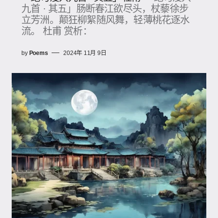
九首 · 其五」肠断春江欲尽头，杖藜徐步
立芳洲。颠狂柳絮随风舞，轻薄桃花逐水
流。 杜甫 赏析：
by
Poems
2024年 11月 9日