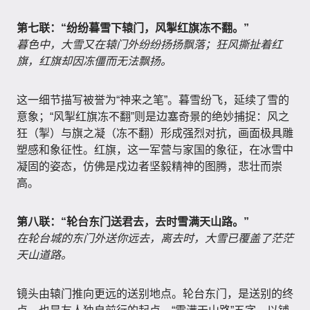
第七联：“纷纷暮雪下辕门，风掣红旗冻不翻。”
暮色中，大雪又在辕门外纷纷扬扬飘落；狂风撕扯着红
旗，红旗却因冻僵而无法飘扬。
这一细节描写被誉为“神来之笔”。暮雪纷飞，延续了雪的
意象；“风掣红旗冻不翻”则是边塞奇景的绝妙捕捉：风之
狂（掣）与旗之凝（冻不翻）形成强烈对抗，画面极具雕
塑感和象征性。红旗，这一军营与家国的象征，在冰雪中
凝固的姿态，仿佛是戍边者坚毅精神的图腾，悲壮而崇
高。
第八联：“轮台东门送君去，去时雪满天山路。”
在轮台城的东门外送你远去，离去时，大雪已覆盖了茫茫
天山道路。
镜头由辕门推向更远的送别地点。轮台东门，是送别的终