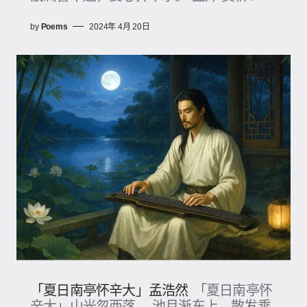
by
Poems
2024年 4月 20日
「夏日南亭怀辛大」孟浩然
「夏日南亭怀
辛大」山光忽西落， 池月渐东上。散发乘