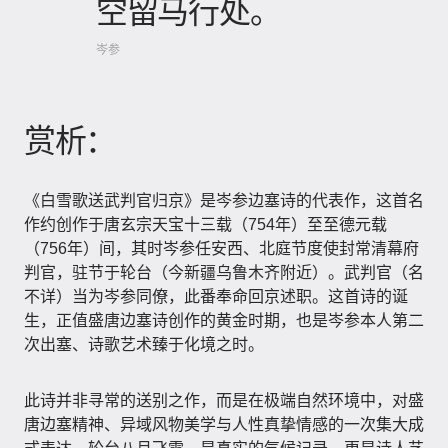
空留马行处。
岑参
赏析：
《白雪歌送武判官归京》是岑参边塞诗的代表作，这首名
作约创作于唐玄宗天宝十三载（754年）至至德元载
（756年）间，其时岑参任安西、北庭节度使封常清幕府
判官，驻节于轮台（今新疆乌鲁木齐附近）。武判官（名
不详）当为岑参同僚，此番奉命回京述职。这首诗的诞
生，正值盛唐边塞诗创作的黄金时期，也是岑参本人第二
次出塞、诗歌艺术臻于化境之时。
此诗并非寻常的送别之作，而是在极端自然环境中，对盛
唐边塞精神、异域风物美学与人性真挚情感的一次集大成