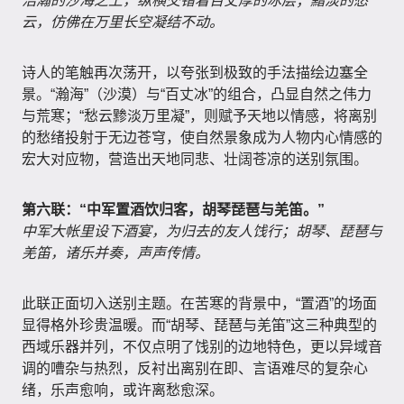
浩瀚的沙海之上，纵横交错着百丈厚的冰层；黯淡的愁
云，仿佛在万里长空凝结不动。
诗人的笔触再次荡开，以夸张到极致的手法描绘边塞全
景。“瀚海”（沙漠）与“百丈冰”的组合，凸显自然之伟力
与荒寒；“愁云黪淡万里凝”，则赋予天地以情感，将离别
的愁绪投射于无边苍穹，使自然景象成为人物内心情感的
宏大对应物，营造出天地同悲、壮阔苍凉的送别氛围。
第六联：“中军置酒饮归客，胡琴琵琶与羌笛。”
中军大帐里设下酒宴，为归去的友人饯行；胡琴、琵琶与
羌笛，诸乐并奏，声声传情。
此联正面切入送别主题。在苦寒的背景中，“置酒”的场面
显得格外珍贵温暖。而“胡琴、琵琶与羌笛”这三种典型的
西域乐器并列，不仅点明了饯别的边地特色，更以异域音
调的嘈杂与热烈，反衬出离别在即、言语难尽的复杂心
绪，乐声愈响，或许离愁愈深。