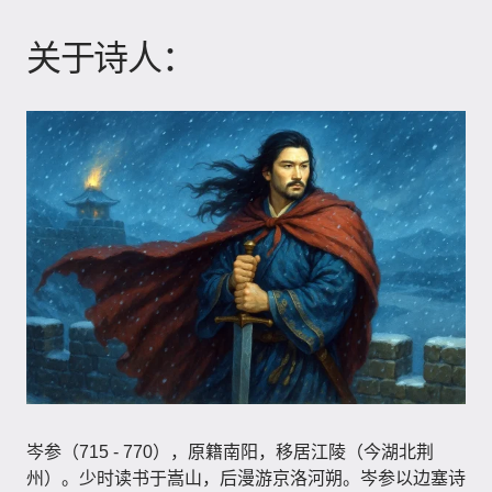
关于诗人：
岑参（715 - 770），原籍南阳，移居江陵（今湖北荆
州）。少时读书于嵩山，后漫游京洛河朔。岑参以边塞诗