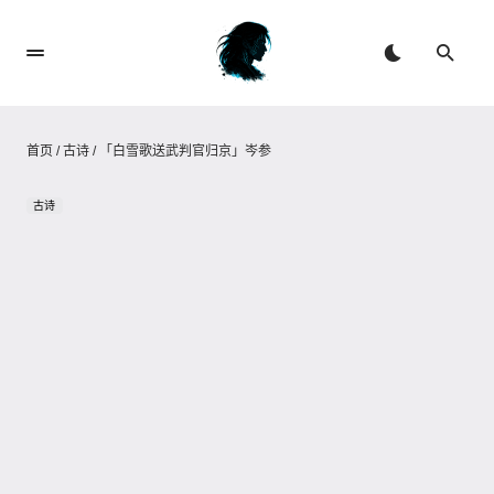
首页
/
古诗
/
「白雪歌送武判官归京」岑参
古诗