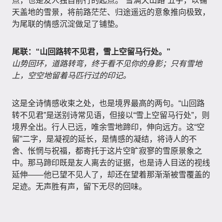
点，也是友人独自前行的起点。“雪满天山路”五字，以铺
天盖地的雪景，将前路茫茫、归途遥远的意象推向极致，
为尾联的情感沉淀做足了铺垫。
尾联：“山回路转不见君，雪上空留马行处。”
山势回环，道路转弯，终于看不见你的身影；只有雪地
上，空空地留着马匹行过的印记。
这是全诗情感收束之处，也是境界最高的两句。“山回路
转不见君”是送别诗常见语，但接以“雪上空留马行处”，则
境界全出。行人已远，唯余雪地蹄印，伸向远方。这“空
留”二字，是凝视的延长，是情感的凝结，将诗人的不
舍、怅惘与祝福，都寄托于这片空旷寂寥的雪原景象之
中。那马蹄印既是友人离去的证据，也是诗人目送的视线
延伸——他已望不见人了，却还在望着那渐渐被雪覆盖的
足迹。无声胜有声，留下无尽的回味。