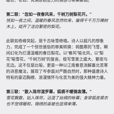
雄奇、苍劲、充满原始张力的情感与审美基调。
第二联：“忽如一夜春风来，千树万树梨花开。”
恍如一夜之间，温暖的春风忽然吹来，催得千千万万棵树
木上，绽开了洁白繁密的梨花。
此联如奇峰突起，是千古咏雪绝唱。诗人以超凡的想象
力，完成了一个惊世骇俗的审美转换：将酷寒的飞雪，瞬
间幻化为烂漫温暖的春日梨花。以“春风”喻北风，以“梨
花”喻雪花，“千树万树”的复沓，极写雪景之盛大、繁密与
无边。这不仅是比喻，更是一种以江南春意消解塞北苦寒
的诗意魔法，展现了岑参面对严酷自然时，那种盛唐诗人
特有的豪迈胸襟、浪漫情怀与化苦为美的强大精神力量。
第三联：“散入珠帘湿罗幕，狐裘不暖锦衾薄。”
雪花飘散，钻入珠帘，沾湿了丝绸的帐幕；身穿狐皮裘衣
也不觉得暖和，锦绣的衾被也显得单薄。