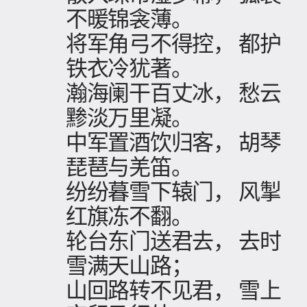
不暖锦衾薄。
将军角弓不得控， 都护
铁衣冷犹著。
瀚海阑干百丈冰， 愁云
黪淡万里凝。
中军置酒饮归客， 胡琴
琵琶与羌笛。
纷纷暮雪下辕门， 风掣
红旗冻不翻。
轮台东门送君去， 去时
雪满天山路；
山回路转不见君， 雪上