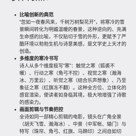
比喻创新的典范
“忽如一夜春风来，千树万树梨花开”，将寒冷的雪
景瞬间转化为明媚温暖的春景，这种逆向的、充满
生命感的比喻，不仅贴切于雪的外形，更赋予了严
酷环境以勃勃生机与诗意美感，是文学史上天才的
创造。
多维度的寒冷书写
诗人从多个维度极写“寒”：触觉之寒（狐裘不
暖）、行动之寒（角弓不控）、视觉之寒（瀚海
冰、万里云）、听觉之寒（结合乐声想象）、乃至
象征之寒（红旗冻不翻）。这种全方位、立体化的
感官渲染，使读者如身临其境，极大地增强了诗歌
的感染力。
画面剪辑与节奏把控
全诗如同一部精心剪辑的电影，镜头在广角全景
（胡天飞雪、瀚海冰）、中景（中军帐、辕门）与
特写（珠帘、角弓、红旗、马蹄印）之间自如切