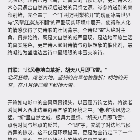
式表达。轮台八月飞雪，是真实的气候记录，更是诗人艺
术心灵遇合自然奇观后迸发的灵感之源。岑参将送别的离
愁别绪，完全置于一个“千树万树梨花开”的瑰丽冰雪世界
与“风掣红旗冻不翻”的严酷现实环境中展开，使得私人化
的情感获得了史诗般的壮阔背景。全诗以“雪”为绝对主
角，贯穿始终，既是大自然的威严呈现，是边地军旅生活
的真实底色，更是诗人澎湃诗情与奇崛想象的催化剂，最
终凝结为盛唐边塞诗中最耀眼的冰雪交响诗。
首联：“北风卷地白草折，胡天八月即飞雪。”
北风狂啸，席卷大地，坚韧的白草也被摧折；胡地的天
空，在八月便已降下纷扬大雪。
开篇如电影中的全景风暴镜头，以雷霆万钧之势，将读者
瞬间带入西北边塞奇寒严酷的环境之中。“卷地”状风势之
猛，“折”显自然之威，极具力量感。“胡天八月即飞雪”，
点明时间与地点的反常，一个“即”字，充满了对边地气候
奇异的惊叹。这不仅是环境描写，更是为全诗定下了一个