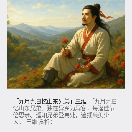
「九月九日忆山东兄弟」王维
「九月九日
忆山东兄弟」独在异乡为异客，每逢佳节
倍思亲。遥知兄弟登高处，遍插茱萸少一
人。 王维 赏析：