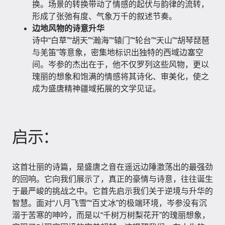
换。场景的转换带动了情感的起伏与韵律的流转，
形成了张弛有度、气象万千的叙述节奏。
边地风物的诗意升华
诗中“白草”“胡天”“瀚海”“辕门”“轮台”“天山”“胡琴琵琶
与羌笛”等意象，密集地标识出独特的西域边塞空
间。岑参的杰出在于，他不仅罗列这些风物，更以
瑰丽的想象和饱满的情感将其诗化、审美化，使之
成为盛唐精神疆域拓展的文学见证。
启示：
这首壮丽的诗篇，是盛唐之音在遥远边陲激荡出的最强劲
的回响。它向我们展示了，真正的豪情与诗意，往往诞生
于最严峻的挑战之中。它首先启示我们关于逆境与升华的
智慧。面对“八月飞雪”“百丈冰”的极端环境，岑参没有沉
溺于苦寒的呻吟，而是以“千树万树梨花开”的瑰丽想象，