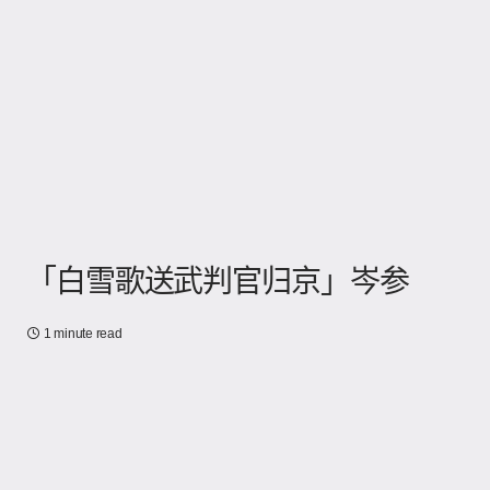
「白雪歌送武判官归京」岑参
1 minute read