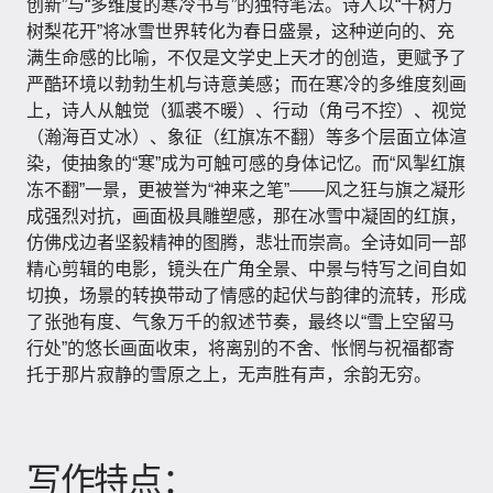
创新”与“多维度的寒冷书写”的独特笔法。诗人以“千树万
树梨花开”将冰雪世界转化为春日盛景，这种逆向的、充
满生命感的比喻，不仅是文学史上天才的创造，更赋予了
严酷环境以勃勃生机与诗意美感；而在寒冷的多维度刻画
上，诗人从触觉（狐裘不暖）、行动（角弓不控）、视觉
（瀚海百丈冰）、象征（红旗冻不翻）等多个层面立体渲
染，使抽象的“寒”成为可触可感的身体记忆。而“风掣红旗
冻不翻”一景，更被誉为“神来之笔”——风之狂与旗之凝形
成强烈对抗，画面极具雕塑感，那在冰雪中凝固的红旗，
仿佛戍边者坚毅精神的图腾，悲壮而崇高。全诗如同一部
精心剪辑的电影，镜头在广角全景、中景与特写之间自如
切换，场景的转换带动了情感的起伏与韵律的流转，形成
了张弛有度、气象万千的叙述节奏，最终以“雪上空留马
行处”的悠长画面收束，将离别的不舍、怅惘与祝福都寄
托于那片寂静的雪原之上，无声胜有声，余韵无穷。
写作特点：