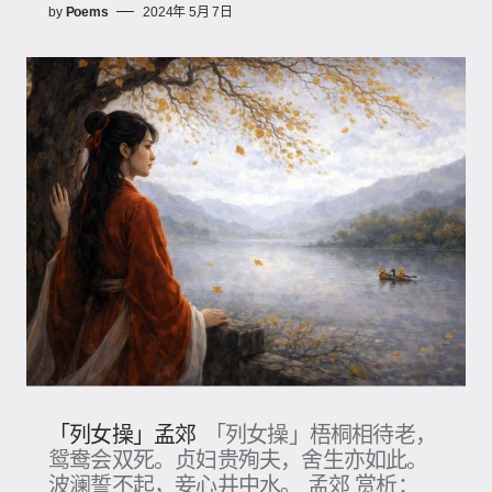
by
Poems
2024年 5月 7日
「列女操」孟郊
「列女操」梧桐相待老，
鸳鸯会双死。贞妇贵殉夫，舍生亦如此。
波澜誓不起，妾心井中水。 孟郊 赏析：