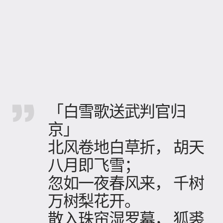
「白雪歌送武判官归
京」
北风卷地白草折， 胡天
八月即飞雪；
忽如一夜春风来， 千树
万树梨花开。
散入珠帘湿罗幕， 狐裘