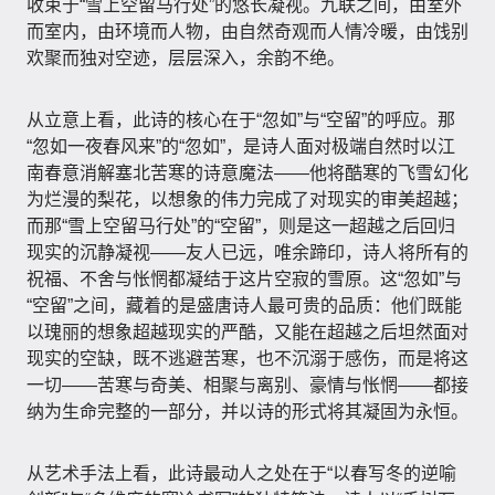
收束于“雪上空留马行处”的悠长凝视。九联之间，由室外
而室内，由环境而人物，由自然奇观而人情冷暖，由饯别
欢聚而独对空迹，层层深入，余韵不绝。
从立意上看，此诗的核心在于“忽如”与“空留”的呼应。那
“忽如一夜春风来”的“忽如”，是诗人面对极端自然时以江
南春意消解塞北苦寒的诗意魔法——他将酷寒的飞雪幻化
为烂漫的梨花，以想象的伟力完成了对现实的审美超越；
而那“雪上空留马行处”的“空留”，则是这一超越之后回归
现实的沉静凝视——友人已远，唯余蹄印，诗人将所有的
祝福、不舍与怅惘都凝结于这片空寂的雪原。这“忽如”与
“空留”之间，藏着的是盛唐诗人最可贵的品质：他们既能
以瑰丽的想象超越现实的严酷，又能在超越之后坦然面对
现实的空缺，既不逃避苦寒，也不沉溺于感伤，而是将这
一切——苦寒与奇美、相聚与离别、豪情与怅惘——都接
纳为生命完整的一部分，并以诗的形式将其凝固为永恒。
从艺术手法上看，此诗最动人之处在于“以春写冬的逆喻