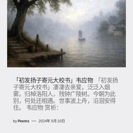
「初发扬子寄元大校书」韦应物
「初发扬
子寄元大校书」凄凄去亲爱，泛泛入烟
雾。归棹洛阳人，残钟广陵树。今朝为此
别，何处还相遇。世事波上舟，沿洄安得
住。 韦应物 赏析：
by
Poems
2024年 5月 10日