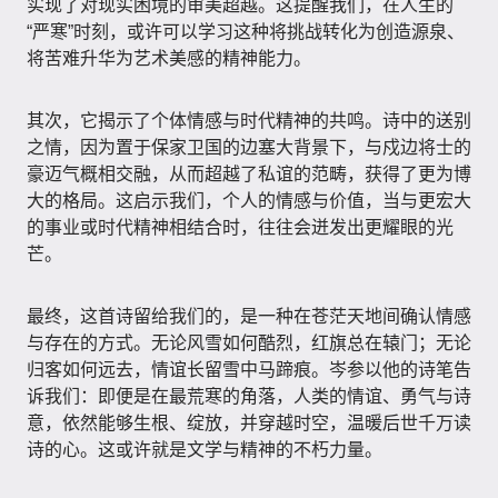
实现了对现实困境的审美超越。这提醒我们，在人生的
“严寒”时刻，或许可以学习这种将挑战转化为创造源泉、
将苦难升华为艺术美感的精神能力。
其次，它揭示了个体情感与时代精神的共鸣。诗中的送别
之情，因为置于保家卫国的边塞大背景下，与戍边将士的
豪迈气概相交融，从而超越了私谊的范畴，获得了更为博
大的格局。这启示我们，个人的情感与价值，当与更宏大
的事业或时代精神相结合时，往往会迸发出更耀眼的光
芒。
最终，这首诗留给我们的，是一种在苍茫天地间确认情感
与存在的方式。无论风雪如何酷烈，红旗总在辕门；无论
归客如何远去，情谊长留雪中马蹄痕。岑参以他的诗笔告
诉我们：即便是在最荒寒的角落，人类的情谊、勇气与诗
意，依然能够生根、绽放，并穿越时空，温暖后世千万读
诗的心。这或许就是文学与精神的不朽力量。