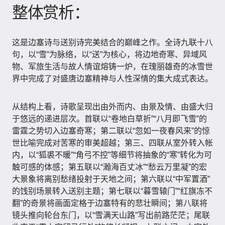
整体赏析：
这是边塞诗与送别诗完美结合的巅峰之作。全诗九联十八
句，以“雪”为脉络，以“送”为核心，将边地奇寒、异域风
物、军旅生活与故人情谊熔铸一炉，在瑰丽雄奇的冰雪世
界中完成了对盛唐边塞精神与人性深情的集大成式表达。
从结构上看，诗歌呈现出由外而内、由景及情、由盛大归
于悠远的递进层次。首联以“卷地白草折”“八月即飞雪”的
雷霆之势切入边塞奇寒；第二联以“忽如一夜春风来”的惊
世比喻完成对苦寒的审美超越；第三、四联从室外转入帐
内，以“狐裘不暖”“角弓不控”等细节将抽象的“寒”转化为可
触可感的体感；第五联以“瀚海百丈冰”“愁云万里凝”的宏
大景象将离别愁绪投射于天地之间；第六联以“中军置酒”
的饯别场景转入送别主题；第七联以“暮雪辕门”“红旗冻不
翻”的奇景将画面定格于边塞特有的悲壮瞬间；第八联将
镜头推向轮台东门，以“雪满天山路”写出前路茫茫；尾联