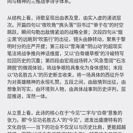
间与精神的三维战争诗学体系。
从结构上看，诗歌呈现出由表及里、由实入虚的递进层
次。开篇四句以“夜吹角”“旄头落”“羽书过”“单于在”的时空
跳跃，瞬间勾勒出敌情紧迫的战略全景；次段四句从“烟
尘黑”的远眺到“吹笛行”的出征，镜头由静转动，聚焦于黎
明时分的庄严开拔；第三段以“雪海涌”“阴山动”的超现实
笔法将战争推向神话维度，又以“白骨缠草根”的冷峻特写
拉回历史的沉重；第四段由宏观战场转入“风急雪阔”“石冻
蹄脱”的微观体验，将战争艰险具象化为身体感知；末段
以“功名胜古人”的历史断言收束，将一场具体的西征升华
为对英雄精神的永恒礼赞。五段之间，由敌情到出征，由
想象到写实，由环境到人物，由具体战事到历史评判，层
层推进，浑然一体。
从立意上看，此诗的核心在于“今见”二字与“白骨”意象的
张力。那“今见功名胜古人”的“今见”，迸发出盛唐特有的
文化自信——当下的功业不仅足以与历史比肩，更能超越