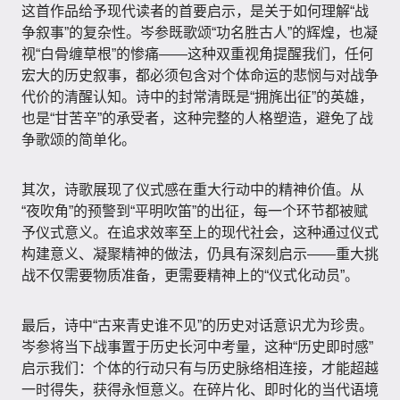
这首作品给予现代读者的首要启示，是关于如何理解“战
争叙事”的复杂性。岑参既歌颂“功名胜古人”的辉煌，也凝
视“白骨缠草根”的惨痛——这种双重视角提醒我们，任何
宏大的历史叙事，都必须包含对个体命运的悲悯与对战争
代价的清醒认知。诗中的封常清既是“拥旄出征”的英雄，
也是“甘苦辛”的承受者，这种完整的人格塑造，避免了战
争歌颂的简单化。
其次，诗歌展现了仪式感在重大行动中的精神价值。从
“夜吹角”的预警到“平明吹笛”的出征，每一个环节都被赋
予仪式意义。在追求效率至上的现代社会，这种通过仪式
构建意义、凝聚精神的做法，仍具有深刻启示——重大挑
战不仅需要物质准备，更需要精神上的“仪式化动员”。
最后，诗中“古来青史谁不见”的历史对话意识尤为珍贵。
岑参将当下战事置于历史长河中考量，这种“历史即时感”
启示我们：个体的行动只有与历史脉络相连接，才能超越
一时得失，获得永恒意义。在碎片化、即时化的当代语境