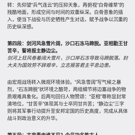
转：先仰望“兵气连云”的压抑天象，再俯视“白骨缠草”的
残酷地面，形成空间与时间的双重纵深。白骨意象的插
入，使当下战役与历史牺牲产生对话，赋予战争以沉重的
历史纵深感。
第四段：剑河风急雪片阔，沙口石冻马蹄脱。亚相勤王甘
苦辛，誓将报主静边尘。
剑河上狂风卷着阔大雪片，沙口岸石冻导致马蹄脱落。封
大夫为国效劳不辞艰辛，立志报答君主平息边患。
由宏观战场转入微观环境体验。“风急雪阔”写气候之暴
烈，“石冻蹄脱”状环境之酷苛，两组细节将边塞战争的物
质艰难具象化。后两句回归人物赞颂：“亚相”尊称显封常
清地位，“甘苦辛”体现其与士卒同甘共苦；“静边尘”三字
则将其军事行动提升至安邦定国的历史高度，完成从具体
战斗到政治意义的升华。