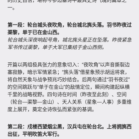
的历史自信，堪称岑参边塞诗中最具史诗气魄的篇章之
一。
第一段：轮台城头夜吹角，轮台城北旄头落。羽书昨夜过
渠黎，单于已在金山西。
轮台城头深夜响起号角，城北旄头星正在坠落。昨夜紧急
军书传过渠黎，单于大军已集结于金山西侧。
开篇以两组极具张力的意象切入：“夜吹角”以声音撕裂边
塞寂静，暗示军情紧急；“旄头落”借星象预示胡运将衰，
将自然天象与战争预兆巧妙结合。后两句通过“羽书夜过”
的空间跳跃与“单于在金山”的敌情定位，瞬间构建起纵横
千里的战略视野。四句诗在时间（昨夜至此刻）、空间
（轮台—渠黎—金山）、天人关系（星象—人事）多重维
度上展开，奠定全诗恢弘而紧张的基调。
第二段：戍楼西望烟尘黑，汉兵屯在轮台北。上将拥旄西
出征，平明吹笛大军行。