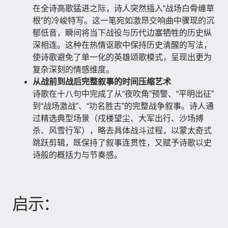
在全诗高歌猛进之际，诗人突然插入“战场白骨缠草
根”的冷峻特写。这一笔宛如激昂交响曲中骤现的沉
郁低音，瞬间将当下战役与历代边塞牺牲的历史纵
深相连。这种在热情讴歌中保持历史清醒的写法，
使诗歌避免了单一化的英雄颂歌模式，呈现出更为
复杂深刻的情感维度。
从战前到战后完整叙事的时间压缩艺术
诗歌在十八句中完成了从“夜吹角”预警、“平明出征”
到“战场激战”、“功名胜古”的完整战争叙事。诗人通
过精选典型场景（戍楼望尘、大军出行、沙场搏
杀、风雪行军），略去具体战斗过程，以蒙太奇式
跳跃剪辑，既保持了叙事连贯性，又赋予诗歌以史
诗般的概括力与节奏感。
启示：