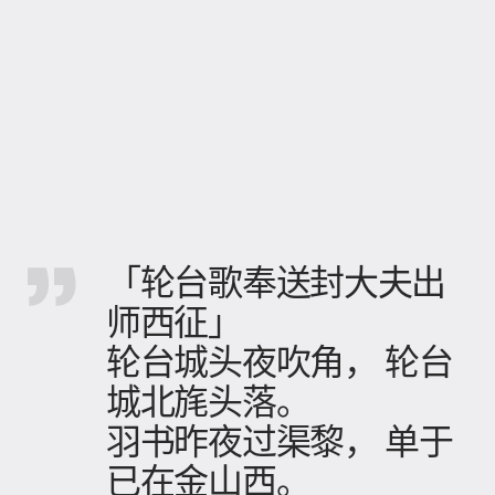
「轮台歌奉送封大夫出
师西征」
轮台城头夜吹角， 轮台
城北旄头落。
羽书昨夜过渠黎， 单于
已在金山西。