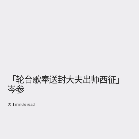
「轮台歌奉送封大夫出师西征」
岑参
1 minute read