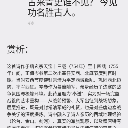
古来青史谁不见？ 今见
功名胜古人。
岑参
赏析：
这首诗作于唐玄宗天宝十三载（754年）至十四载（755
年）间，正值岑参第二次出塞任安西、北庭节度判官时
期。当时安西节度使封常清为平定西域叛乱、巩固西北边
防，率军西征。岑参作为幕僚随军，亲身经历了边塞的战
争氛围与极端环境。此诗虽题为“奉送”，实为对一场完整
战役的艺术重构——从战前预警、大军出征到战场想象，
层层推进，既是对封常清军威的礼赞，也是对盛唐边塞战
争美学的深度提炼。诗中融入了诗人亲历的西域地理经验
（轮台、金山、剑河）、真实的军旅观察，以及盛唐特有