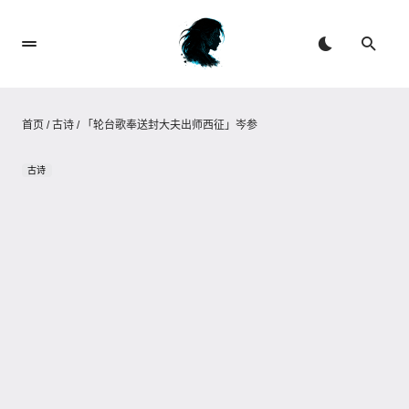
首页
/
古诗
/
「轮台歌奉送封大夫出师西征」岑参
古诗