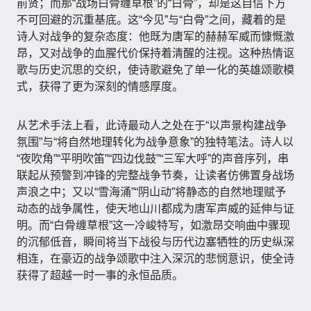
前贤；而那“战场白骨缠草根”的“白骨”，却是这自信下方
不可回避的沉重基底。这“今见”与“白骨”之间，藏着的是
诗人对战争的复杂态度：他既为唐军的赫赫军威而慷慨激
昂，又对战争的血腥代价保持着清醒的注视。这种热情讴
歌与历史沉思的交织，使诗歌避免了单一化的英雄颂歌模
式，获得了更为深刻的情感厚度。
从艺术手法上看，此诗最动人之处在于“以声景构建战争
氛围”与“将自然地理转化为战争意象”的独特笔法。诗人以
“夜吹角”“平明吹笛”“四边伐鼓”“三军大呼”的声音序列，串
联起从预警到冲锋的完整战争节奏，让读者仿佛置身战场
声浪之中；又以“雪海涌”“阴山动”将静态的自然地理赋予
动态的战争属性，使天地山川都成为唐军声威的延伸与证
明。而“白骨缠草根”这一冷峻特写，如激昂交响曲中骤现
的沉郁低音，瞬间将当下战役与历代边塞牺牲的历史纵深
相连，在豪迈的战争颂歌中注入深沉的悲悯意识，使全诗
获得了超越一时一事的永恒品质。