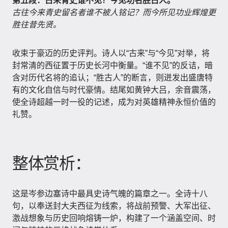
第五段：古来青史谁不见？今见功名胜古人。
古往今来青史留名者谁不被人铭记？而今所见功业辉煌更
胜往昔先贤。
收束于豪迈的历史评判。诗人以“古来”与“今见”对举，将
封常清的西征置于历史长河中衡量。“谁不见”的反诘，暗
含对历代名将的追认；“胜古人”的断言，则迸发出盛唐特
有的文化自信与时代豪情。结尾如黄钟大吕，余音震荡，
使全诗超越一时一役的记述，成为对英雄精神永恒价值的
礼赞。
整体赏析：
这是岑参边塞诗中最具史诗气魄的篇章之一。全诗十八
句，以奉送封大夫西征为线索，将战前预警、大军出征、
激战想象与历史回响熔铸一炉，构建了一个涵盖空间、时