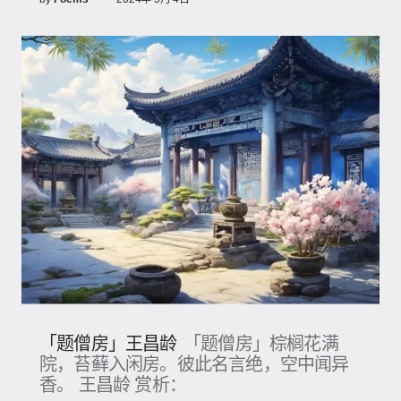
「题僧房」王昌龄
「题僧房」棕榈花满
院，苔藓入闲房。彼此名言绝，空中闻异
香。 王昌龄 赏析：