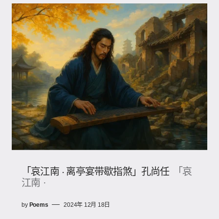
「哀江南 · 离亭宴带歇指煞」孔尚任
「哀
江南 ·
by
Poems
2024年 12月 18日