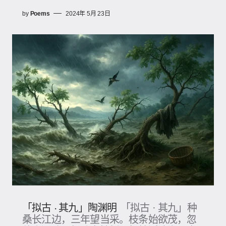
by
Poems
2024年 5月 23日
「拟古 · 其九」陶渊明
「拟古 · 其九」种
桑长江边，三年望当采。枝条始欲茂，忽