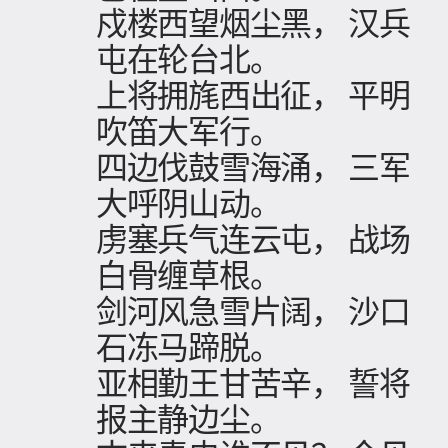
戍楼西望烟尘黑， 汉兵
屯在轮台北。
上将拥旄西出征， 平明
吹笛大军行。
四边伐鼓雪海涌， 三军
大呼阴山动。
虏塞兵气连云屯， 战场
白骨缠草根。
剑河风急雪片阔， 沙口
石冻马蹄脱。
亚相勤王甘苦辛， 誓将
报主静边尘。