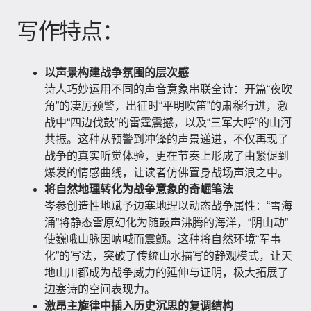
写作特点：
以声景构建战争氛围的层次感
诗人巧妙运用不同的声音意象串联全诗：开篇“夜吹
角”的凄厉预警，出征时“平明吹笛”的肃穆行进，激
战中“四边伐鼓”的雷霆震撼，以及“三军大呼”的山河
共振。这种从预警到冲锋的声景递进，不仅再现了
战争的真实听觉体验，更在节奏上形成了由紧促到
爆发的情感曲线，让读者仿佛置身战场声浪之中。
将自然地理转化为战争意象的奇崛笔法
岑参创造性地赋予边塞地理以动态战争属性：“雪海
涌”将静态雪原幻化为随鼓声沸腾的海洋，“阴山动”
使巍峨山脉因呐喊而震颤。这种将自然环境“军事
化”的写法，突破了传统山水描写的静观模式，让天
地山川都成为战争威力的延伸与证明，极大拓展了
边塞诗的空间表现力。
激昂主旋律中插入历史沉思的复调结构