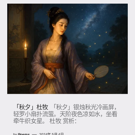
「秋夕」杜牧
「秋夕」银烛秋光冷画屏，
轻罗小扇扑流萤。天阶夜色凉如水，坐看
牵牛织女星。 杜牧 赏析：
by
Poems
2024年 5月 4日