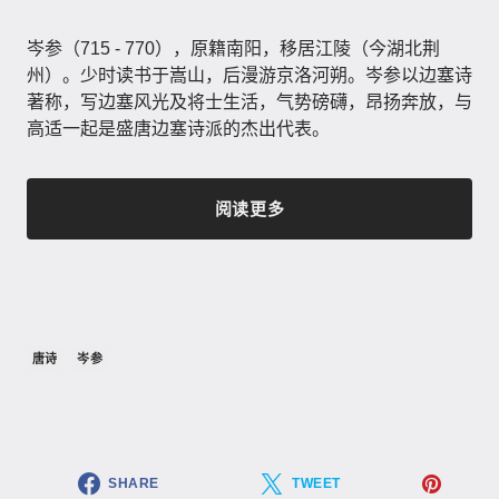
岑参（715 - 770），原籍南阳，移居江陵（今湖北荆
州）。少时读书于嵩山，后漫游京洛河朔。岑参以边塞诗
著称，写边塞风光及将士生活，气势磅礴，昂扬奔放，与
高适一起是盛唐边塞诗派的杰出代表。
阅读更多
唐诗
岑参
SHARE
TWEET