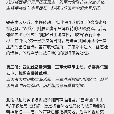
从戍楼西望只见黑压压烟尘，汉军大营驻扎在轮台以北。
主将手持旌节率军西征，黎明时分笛声响起大军开拔。
镜头由远及近、由静转动。“烟尘黑”以视觉压迫感渲染敌
军威胁，“汉兵屯”则展现唐军严阵以待的从容姿态。后两
句聚焦出征仪式：“拥旄”显主帅威仪，“吹笛”表行军肃
穆，在“平明”这一昼夜交替时刻，光与声共同编织出一幅
庄严的出征画卷。笛声取代鼓角，于肃杀中注入一丝悲壮
的诗意，体现岑参对战争场景的独特审美处理。
第三段：四边伐鼓雪海涌，三军大呼阴山动。虏塞兵气连
云屯，战场白骨缠草根。
四面战鼓擂动如雪海沸腾，三军呐喊震得阴山摇晃。敌营
杀气直冲云霄弥漫，旧战场白骨与草根纠缠。
此段以超现实笔法将战争推向神话维度。“雪海涌”“阴山
动”不仅是夸张修辞，更是将自然地理转化为战争动能的
精神象征——唐军的声势已能摇撼天地。后两句视角突