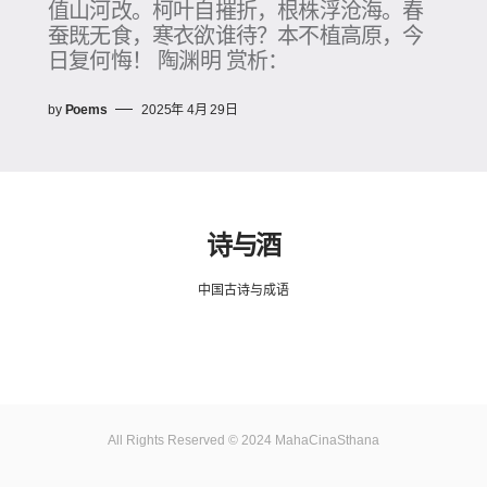
值山河改。柯叶自摧折，根株浮沧海。春
蚕既无食，寒衣欲谁待？本不植高原，今
日复何悔！ 陶渊明 赏析：
by
Poems
2025年 4月 29日
诗与酒
中国古诗与成语
All Rights Reserved © 2024 MahaCinaSthana