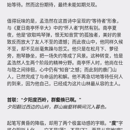
始等待。然而这份期待，最终未能如期兑现。
值得玩味的是，孟浩然在这首诗中呈现的“等待者”形象，
与《夏日南亭怀辛大》中的“怀人者”判然有别。南亭夏
夜，他是“欲取鸣琴弹，恨无知音赏”的孤独者，美好的景
致反而放大了友人不至的遗憾；而此夜山中，他同样久候
不至，却不见丝毫焦躁与怨艾。他只是在松月下、萝径
旁，抱琴静坐，把一场失约等成了风景。这种转变，恰是
孟浩然人生两个阶段的精神分野。南亭怀人时，他尚在仕
与隐之间徘徊，心中仍有“知音”之憾；而此刻的鹿门山
人，已然完成了与命运的和解。他不再急切地等待任何人
的到来，因为他自己，已经成为这片山林最从容的主人。
首联：“夕阳度西岭，群壑倏已暝。”
夕阳翻过西边的山岭，群山幽壑转瞬间沉入暮色。
起笔写黄昏的降临，却用了两个极富动感的字眼。
“度”
字