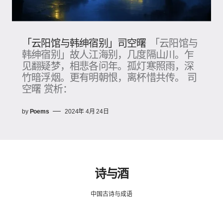
「云阳馆与韩绅宿别」司空曙
「云阳馆与
韩绅宿别」故人江海别，几度隔山川。乍
见翻疑梦，相悲各问年。孤灯寒照雨，深
竹暗浮烟。更有明朝恨，离杯惜共传。 司
空曙 赏析：
by
Poems
2024年 4月 24日
诗与酒
中国古诗与成语