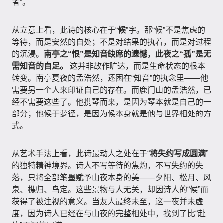
者”。
从立意上看，此诗的核心在于“
候
”字。那“候”不是焦虑的
等待，而是安然的自处；不是对结果的执着，而是对过程
的沉浸。
南亭之“恨”是知音缺席的遗憾，此夜之“孤”是无
需知音的自足。
这并非故作旷达，而是生命状态的根本
转变。南亭夏夜的孟浩然，还困在“知音”的执念里——他
需要另一个人来印证自己的存在。而鹿门山的孟浩然，已
经不需要这些了。他携琴而来，是因为琴本就是自己的一
部分；他候于萝径，是因为候本身就是他与世界相处的方
式。
从艺术手法上看，此诗最动人之处在于“
将失约写成圆满
”
的独特精神境界。诗人不写等待的焦灼，不写失约的失
落，只将全部笔墨赋予山夜本身的美——夕阳、松月、风
泉、樵归、鸟定。这些景物与人无关，却因诗人的“候”而
获得了被注视的意义。当友人最终未至，这一夜并未虚
度，因为诗人已经在与山夜的完整相处中，找到了比“赴