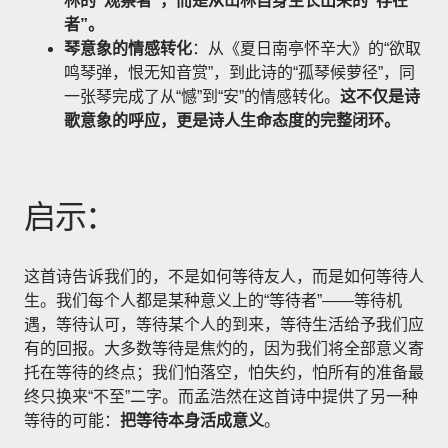
林的“观察者”，而是从山林自身生长出来的“存在
者”。
琴意象的情感转化
：从《夏日南亭怀辛大》的“欲取
鸣琴弹，恨无知音赏”，到此诗的“孤琴候萝径”，同
一张琴完成了从“憾”到“安”的情感转化。
这不仅是诗
歌意象的呼应，更是诗人生命态度的完整闭环。
启示：
这首诗告诉我们的，不是如何等待友人，而是如何等待人
生。我们每个人都是某种意义上的“等待者”——等待机
遇，等待认可，等待某个人的到来，等待生活给予我们应
有的回报。大多数等待是焦灼的，因为我们将全部意义寄
托在等待的终点；我们怕落空，怕失约，怕所有的准备最
终只换来“不至”二字。而孟浩然在这首诗中提供了另一种
等待的可能：
把等待本身活成意义
。