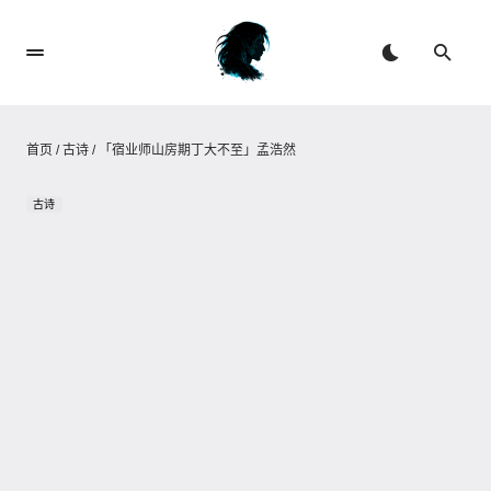
首页
/
古诗
/
「宿业师山房期丁大不至」孟浩然
古诗