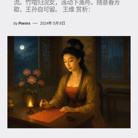
流。竹喧归浣女，莲动下渔舟。随意春芳
歇，王孙自可留。 王维 赏析：
by
Poems
2024年 5月 8日