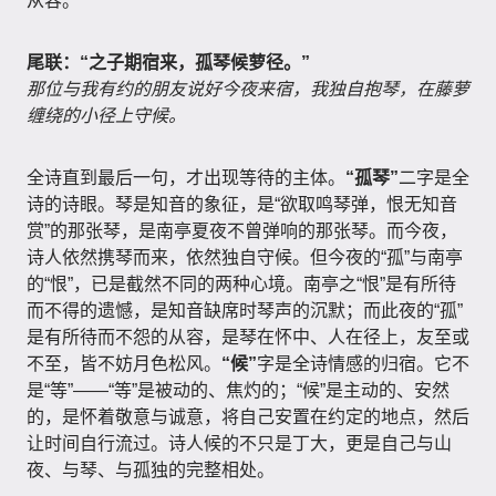
从容。
尾联：“之子期宿来，孤琴候萝径。”
那位与我有约的朋友说好今夜来宿，我独自抱琴，在藤萝
缠绕的小径上守候。
全诗直到最后一句，才出现等待的主体。
“孤琴”
二字是全
诗的诗眼。琴是知音的象征，是“欲取鸣琴弹，恨无知音
赏”的那张琴，是南亭夏夜不曾弹响的那张琴。而今夜，
诗人依然携琴而来，依然独自守候。但今夜的“孤”与南亭
的“恨”，已是截然不同的两种心境。南亭之“恨”是有所待
而不得的遗憾，是知音缺席时琴声的沉默；而此夜的“孤”
是有所待而不怨的从容，是琴在怀中、人在径上，友至或
不至，皆不妨月色松风。
“候”
字是全诗情感的归宿。它不
是“等”——“等”是被动的、焦灼的；“候”是主动的、安然
的，是怀着敬意与诚意，将自己安置在约定的地点，然后
让时间自行流过。诗人候的不只是丁大，更是自己与山
夜、与琴、与孤独的完整相处。