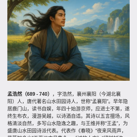
孟浩然（689 - 740）
，字浩然，襄州襄阳（今湖北襄
阳）人，唐代著名山水田园诗人，世称“孟襄阳”。早年隐
居鹿门山，读书自娱，年四十始游京师，应进士不第，遂
终生布衣，漫游吴越，以诗酒自适。其诗以五言擅场，风
格清淡自然，多写山水隐逸之趣，与王维并称“王孟”，为
盛唐山水田园诗派代表。代表作《春晓》“夜来风雨声，