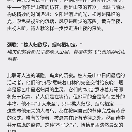
照。诗人没有说自己在听，但他的存在已融化在这“满”之
中——他不是山夜的访客，他是山夜的容器。此联与前联
构成精妙的时间递进：夕阳是消逝的光，松月是降临的
光；暝色是视觉的沉落，风泉是听觉的苏醒。黄昏至夜，
由视入听，诗人就这样一步步走进山夜的深处。
颈联：“樵人归欲尽，烟鸟栖初定。”
樵夫们的身影几乎都隐入山居，暮霭中的飞鸟也刚刚收拢
羽翼。
此联写人迹的消隐，鸟声的沉寂。樵人是山中日间最后的
活动者，他们的“归尽”意味着山林的完全交付给夜晚；烟
鸟是暮色中最迟归巢的生灵，它们的“初定”意味着万籁即
将归于寂静。诗人仍是在等待，但他写的全是等待之外的
事物。他不写“丁大未至”，只写樵人归尽、烟鸟栖定——
这些与他无关的人与鸟，都在按照自己的节律完成着黄昏
的仪式。唯有等待者，被悬置在所有节律之外。然而诗中
并无焦虑的痕迹。这种“不写之写”，恰恰是孟浩然最深的