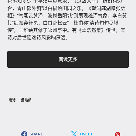
花落知多少”于平淡中见隽永，《过故人庄》“绿树村边
合，青山郭外斜”以白描绘田园之乐，《望洞庭湖赠张丞
相》“气蒸云梦泽，波撼岳阳城”则展现雄浑气象。李白赞
其“红颜弃轩冕，白首卧松云”，杜甫称“清诗句句尽堪
传”，王维绘其像于郢州亭中。有《孟浩然集》传世，其
诗对后世隐逸诗风影响深远。
阅读更多
唐诗
孟浩然
SHARE
TWEET