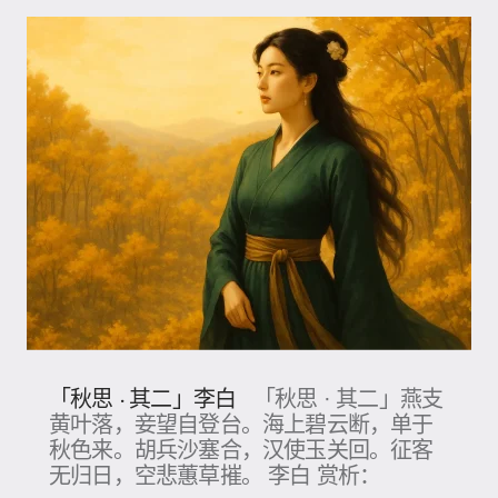
「秋思 · 其二」李白
「秋思 · 其二」燕支
黄叶落，妾望自登台。海上碧云断，单于
秋色来。胡兵沙塞合，汉使玉关回。征客
无归日，空悲蕙草摧。 李白 赏析：