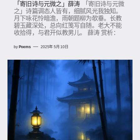
「寄旧诗与元微之」薛涛
「寄旧诗与元微
之」诗篇调态人皆有，细腻风光我独知。
月下咏花怜暗澹，雨朝题柳为欹垂。长教
碧玉藏深处，总向红笺写自随。老大不能
收拾得，与君开似教男儿。 薛涛 赏析：
by
Poems
2025年 5月 10日