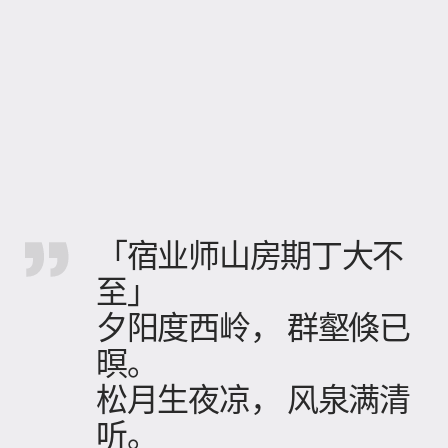
「宿业师山房期丁大不
至」
夕阳度西岭， 群壑倏已
暝。
松月生夜凉， 风泉满清
听。