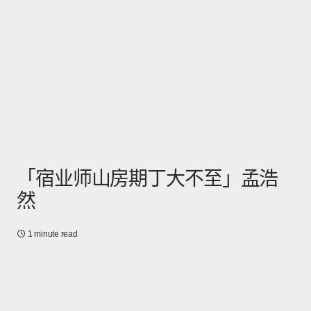
「宿业师山房期丁大不至」孟浩
然
1 minute read