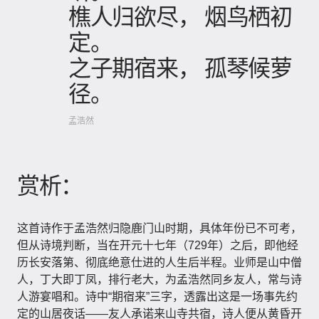
樵人归欲尽， 烟鸟栖初
定。
之子期宿来， 孤琴候萝
径。
孟浩然
赏析：
这首诗作于孟浩然归隐鹿门山时期，具体年份已不可考，
但从诗境判断，当在开元十七年（729年）之后，即他经
历长安落第、彻底绝意仕进的人生后半程。业师是山中僧
人，丁大即丁凤，排行老大，为孟浩然同乡友人，常与诗
人游宴唱和。诗中“期宿来”三字，透露出这是一场事先约
定的山居夜话——友人承诺来山寺共宿，诗人便从黄昏开