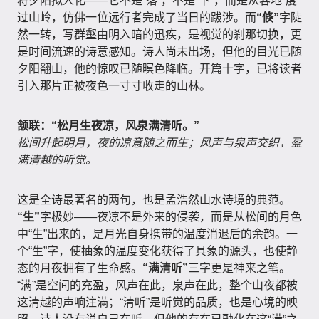
将夕阳拟人化——它不是“落”，不是“下”，而是从容地“度”
过山岭，仿佛一位远行者完成了当日的跋涉。而
“倏”
字陡
然一转，写群壑由明入暗的迅疾，是视觉的刹那切换，更
是时间流速的诗意感知。诗人尚未出场，但他的目光已随
夕阳翻山，他的惊叹已随暝色降临。开篇十字，已将读者
引入那片正被夜色一寸寸收走的山林。
颔联：“松月生夜凉，风泉满清听。”
松间升起明月，夜的凉意随之而生；风声与泉声交织，盈
满清越的听觉。
这是全诗最著名的两句，也是孟浩然山水诗境的典范。
“生”
字极妙——夜凉不是外来的侵袭，而是从松间的月色
中“生”出来的，是月光自身携带的温度消退后的余韵。一
个“生”字，使抽象的温度变化获得了具象的源头，也使静
态的月夜拥有了生命感。
“满清听”
三字更是神来之笔。
“满”是空间的充盈，风声在此，泉声在此，整个山夜都被
这清越的声响注满；“清听”是听觉的品质，也是心境的映