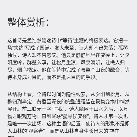
整体赏析：
这首诗是孟浩然隐逸诗中“等待”主题的终极表达。它把一
场“失约”写成了圆满。友人未至，诗人却不曾失落；孤琴
独候，诗人却不曾怨艾。他只是静静地坐在萝径上，让夕
阳度岭，群壑入暝，让松月生凉，风泉满听，让樵人归
尽，烟鸟栖定。他在等待中完成了与整个山夜的融合，等
待本身成为目的，而不是抵达目的的手段。
从结构上看，全诗以时间为隐性线索，从夕阳到松月、从
樵归到鸟定，黄昏至深夜的完整进程皆在景物变换中悄然
展开。前三联无一字写“我”，诗人隐匿于山水之后，以万
物之眼观万物；直到尾联“孤琴候萝径”，诗人才第一次也
是唯一一次出场。这种主语的后置，使诗人的形象不是闯
入山林的“观察者”，而是从山林自身生长出来的“存在