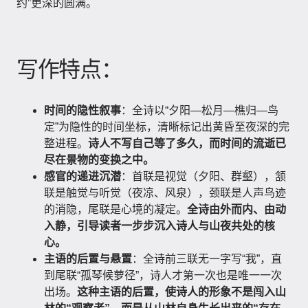
约”更深的圆满。
写作特点：
时间的隐性叙事
：全诗以“夕阳—松月—樵归—鸟
定”为隐性的时间坐标，清晰标记出黄昏至夜深的完
整进程。
诗人不写自己等了多久，而时间的流逝已
尽在景物的变换之中。
感官的递进沉潜
：首联是视觉（夕阳、群壑），颔
联是触觉与听觉（夜凉、风泉），颈联是人声鸟迹
的消隐，尾联是心境的凝定。
全诗由外而内、由动
入静，引导读者一步步沉入诗人与山夜共处的核
心。
主语的后置与悬置
：全诗前三联无一字写“我”，直
到尾联“孤琴候萝径”，诗人才第一次也是唯一一次
出场。
这种主语的后置，使诗人的形象不是闯入山