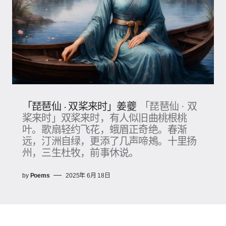
「琵琶仙 · 双桨来时」姜夔
「琵琶仙 · 双
桨来时」双桨来时，有人似旧曲桃根桃
叶。歌扇轻约飞花，蛾眉正奇绝。春渐
远，汀洲自绿，更添了几声啼鴂。十里扬
州，三生杜牧，前事休说。
by
Poems
2025年 6月 18日