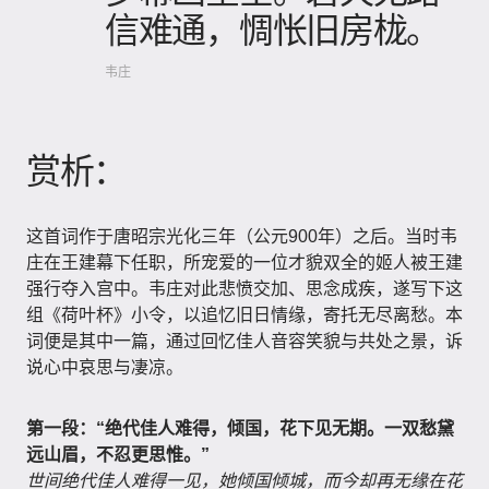
信难通，惆怅旧房栊。
韦庄
赏析：
这首词作于唐昭宗光化三年（公元900年）之后。当时韦
庄在王建幕下任职，所宠爱的一位才貌双全的姬人被王建
强行夺入宫中。韦庄对此悲愤交加、思念成疾，遂写下这
组《荷叶杯》小令，以追忆旧日情缘，寄托无尽离愁。本
词便是其中一篇，通过回忆佳人音容笑貌与共处之景，诉
说心中哀思与凄凉。
第一段：“绝代佳人难得，倾国，花下见无期。一双愁黛
远山眉，不忍更思惟。”
世间绝代佳人难得一见，她倾国倾城，而今却再无缘在花