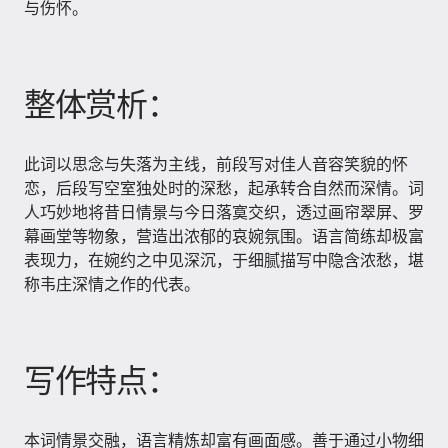
与伤怀。
整体赏析：
此词以思念与失落为主线，前段写对佳人音容笑貌的怀
恋，后段写空室独处时的深愁，起承转合自然而深情。词
人巧妙地将昔日情景与今日落寞交织，透过画帘翠屏、罗
幕画堂等物象，营造出浓郁的哀婉氛围。语言简练却极富
表现力，在婉约之中见深沉，于细腻描写中隐含浓愁，堪
称韦庄深情之作的代表。
写作特点：
本词情景交融，语言精炼却富有画面感。善于通过小物细