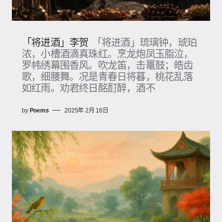
「将进酒」李贺
「将进酒」琉璃钟，琥珀
浓，小槽酒滴真珠红。烹龙炮凤玉脂泣，
罗帏绣幕围香风。吹龙笛，击鼍鼓​；皓齿
歌，细腰舞。况是青春日将暮，桃花乱落
如红雨。劝君终日酩酊醉，酒不
by
Poems
2025年 2月 16日