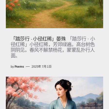
「踏莎行 · 小径红稀」晏殊
「踏莎行 · 小
径红稀」小径红稀，芳郊绿遍。高台树色
阴阴见。春风不解禁杨花，蒙蒙乱扑行人
面。
by
Poems
2025年 7月 1日