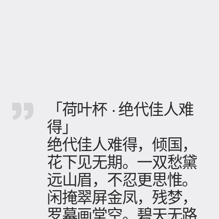
「荷叶杯 · 绝代佳人难
得」
绝代佳人难得，倾国，
花下见无期。一双愁黛
远山眉，不忍更思惟。
闲掩翠屏金凤，残梦，
罗幕画堂空。碧天无路