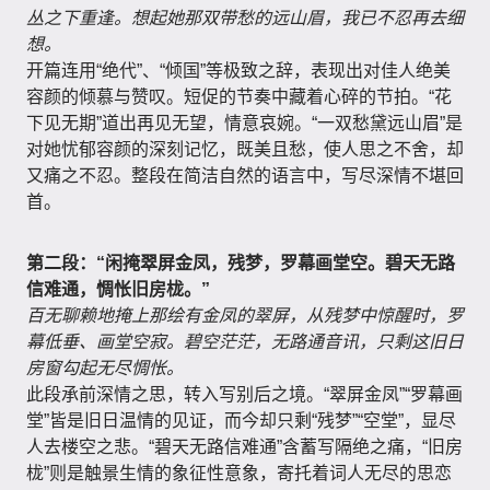
丛之下重逢。想起她那双带愁的远山眉，我已不忍再去细
想。
开篇连用“绝代”、“倾国”等极致之辞，表现出对佳人绝美
容颜的倾慕与赞叹。短促的节奏中藏着心碎的节拍。“花
下见无期”道出再见无望，情意哀婉。“一双愁黛远山眉”是
对她忧郁容颜的深刻记忆，既美且愁，使人思之不舍，却
又痛之不忍。整段在简洁自然的语言中，写尽深情不堪回
首。
第二段：“闲掩翠屏金凤，残梦，罗幕画堂空。碧天无路
信难通，惆怅旧房栊。”
百无聊赖地掩上那绘有金凤的翠屏，从残梦中惊醒时，罗
幕低垂、画堂空寂。碧空茫茫，无路通音讯，只剩这旧日
房窗勾起无尽惆怅。
此段承前深情之思，转入写别后之境。“翠屏金凤”“罗幕画
堂”皆是旧日温情的见证，而今却只剩“残梦”“空堂”，显尽
人去楼空之悲。“碧天无路信难通”含蓄写隔绝之痛，“旧房
栊”则是触景生情的象征性意象，寄托着词人无尽的思恋