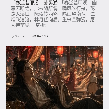
「春泛若耶溪」綦毋潜
「春泛若耶溪」幽
意无断绝，此去随所偶。晚风吹行舟，花
路入溪口。际夜转西壑，隔山望南斗。潭
烟飞溶溶，林月低向后。生事且弥漫，愿
为持竿叟。 赏析：
by
Poems
2024年 1月 20日