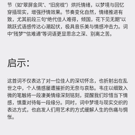
节（如“翠屏金凤”、“旧房栊”）烘托情绪，以梦境与回忆
穿插现实，增强抒情效果。节奏变化自然，情绪推进有
致，尤其前段三句“绝代佳人难得，倾国，花下见无期”以
跳跃式语感传达心潮起伏，极具音乐美与情感冲击力。词
中“残梦”“信难通”等词语更显思念之深、别离之苦。
启示：
这首词不仅表达了对一位佳人的深切怀念，也折射出在乱
世之中，个人情感屡遭摧折的无奈与哀愁。韦庄以细致入
微的笔触将一段凄美情缘深刻铭刻，提醒我们珍惜当下情
感，慎重对待每一段缘分。同时，词中梦境与现实交织的
表达方式，也启发人们用艺术的方式缓解人生的伤痛与惆
怅。