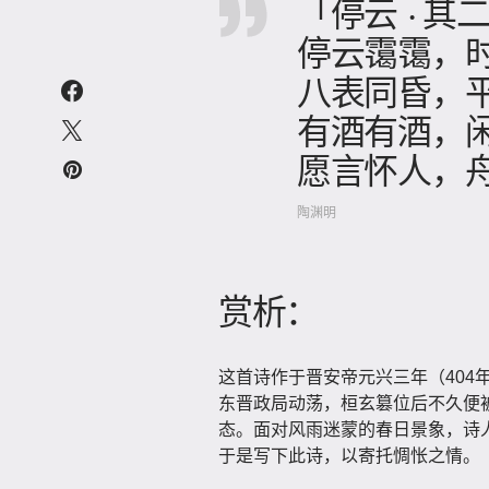
「停云 · 其
停云霭霭，
八表同昏，
有酒有酒，
愿言怀人，
陶渊明
赏析：
这首诗作于晋安帝元兴三年（404
东晋政局动荡，桓玄篡位后不久便
态。面对风雨迷蒙的春日景象，诗
于是写下此诗，以寄托惆怅之情。