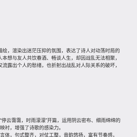
描绘，渲染出迷茫压抑的氛围，表达了诗人对动荡时局的
人本想与友人共饮春酒、畅谈人生，却因战乱无法相聚，
仅流露出个人的愁绪，也折射出战乱对人际关系的破坏，
“停云霭霭，时雨濛濛”开篇，运用阴云密布、细雨绵绵的
映衬，增强了诗歌的感染力。
言体，句式整齐，对仗工整，音韵悠扬，富有节奏感，