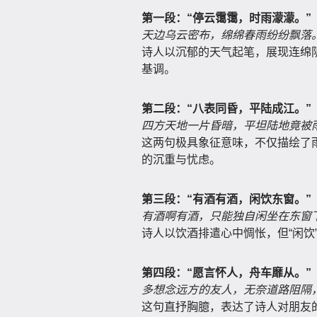
第一段：“停云霭霭，时雨濛濛。”
天边乌云密布，绵绵春雨纷纷飘落
诗人以沉郁的天气起笔，展现连绵
基调。
第二段：“八表同昏，平陆成江。”
四方天地一片昏暗，平坦陆地竟被
这两句极具象征意味，不仅描绘了
的沉重与忧虑。
第三段：“有酒有酒，闲饮东窗。”
有酒啊有酒，只能独自闲坐在东窗
诗人以饮酒排遣心中惆怅，但“闲饮
第四段：“愿言怀人，舟车靡从。”
多想念远方的友人，无奈道路阻隔
这句直抒胸臆，表达了诗人对朋友