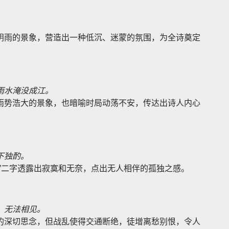
。
阴雨的景象，营造出一种低沉、迷蒙的氛围，为全诗奠定
雨水淹没成江。
雨势浩大的景象，也暗喻时局动荡不安，传达出诗人内心
下独酌。
”二字透露出寂寞和无奈，点出无人相伴的孤独之感。
，无法相见。
的深切思念，但战乱使得交通断绝，徒增离愁别恨，令人