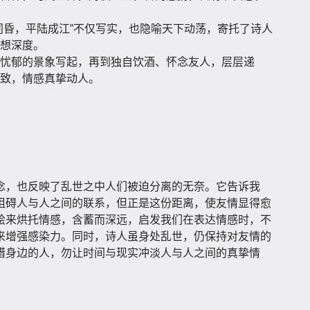
同昏，平陆成江”不仅写实，也隐喻天下动荡，寄托了诗人
想深度。
忧郁的景象写起，再到独自饮酒、怀念友人，层层递
致，情感真挚动人。
念，也反映了乱世之中人们被迫分离的无奈。它告诉我
阻碍人与人之间的联系，但正是这份距离，使友情显得愈
绘来烘托情感，含蓄而深远，启发我们在表达情感时，不
来增强感染力。同时，诗人虽身处乱世，仍保持对友情的
惜身边的人，勿让时间与现实冲淡人与人之间的真挚情