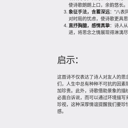
使诗歌朗朗上口，余韵悠长。
象征手法，含蓄深远
：“八表
对时局的忧虑，使诗歌更具思
直抒胸臆，感情真挚
：诗人从
进，将思念之情展现得淋漓尽
启示：
这首诗不仅表达了诗人对友人的思
们，人生中总有种种不可抗的因素
加珍贵。此外，诗歌借助景象的描
必直白诉说，而可以通过环境描写
珍视，这种深厚情谊提醒我们要珍
感。