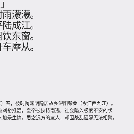
二」
时雨濛濛。
平陆成江。
闲饮东窗。
舟车靡从。
年）春，彼时陶渊明隐居故乡浔阳柴桑（今江西九江）。
被刘裕推翻，皇帝被挟持南逃，社会陷入极度不安的状
人触景生情，思念远方的友人，却因战乱阻隔无法相聚，