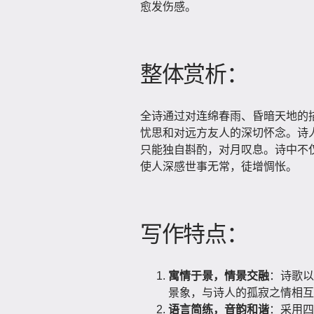
愈发伤感。
整体赏析：
全诗通过对连绵春雨、昏暗天地的
忧思和对远方友人的深切怀念。诗
只能独自斟酌，对月叹息。诗中不
使人深感世事无常，徒增惆怅。
写作特点：
寓情于景，情景交融
：诗歌以
景象，与诗人的孤寂之情相互
语言简练，音韵和谐
：采用四