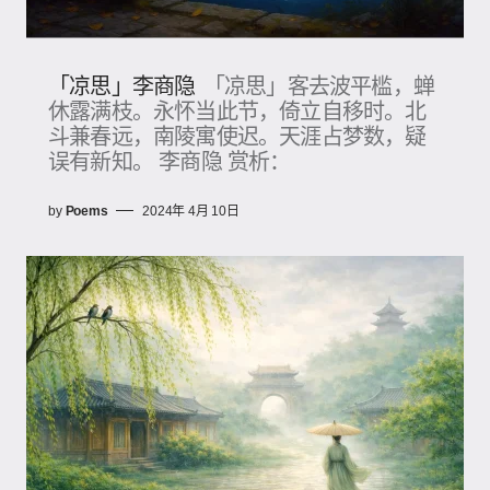
「凉思」李商隐
「凉思」客去波平槛，蝉
休露满枝。永怀当此节，倚立自移时。北
斗兼春远，南陵寓使迟。天涯占梦数，疑
误有新知。 李商隐 赏析：
by
Poems
2024年 4月 10日