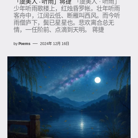
「虞美人 · 听雨」蒋捷
「虞美人 · 听雨」
少年听雨歌楼上，红烛昏罗帐。壮年听雨
客舟中，江阔云低、断雁叫西风。而今听
雨僧庐下，鬓已星星也。悲欢离合总无
情，一任阶前、点滴到天明。 蒋捷
by
Poems
2024年 12月 16日