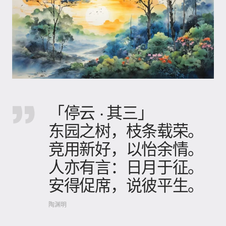
「停云 · 其三」
东园之树，枝条载荣。
竞用新好，以怡余情。
人亦有言：日月于征。
安得促席，说彼平生。
陶渊明