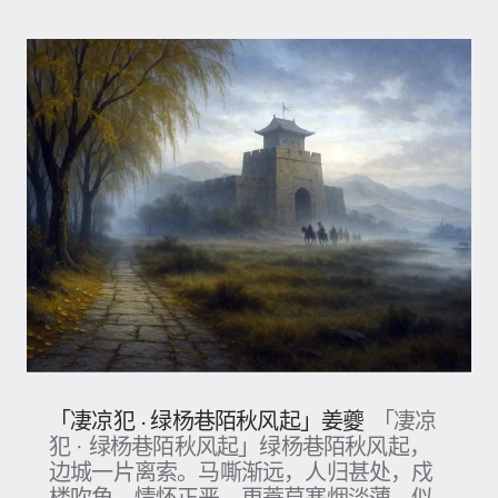
「凄凉犯 · 绿杨巷陌秋风起」姜夔
「凄凉
犯 · 绿杨巷陌秋风起」绿杨巷陌秋风起，
边城一片离索。马嘶渐远，人归甚处，戍
楼吹角。情怀正恶，更蓑草寒烟淡薄。似