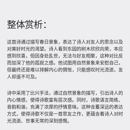
整体赏析：
这首诗通过描写春日景象，表达了诗人对友人的思念以及
对美好时光的渴望。诗人看到东园的树木欣欣向荣，本应
感到欣喜，但因身处乱世，无法与好友相聚，这种对比反
而加深了他的孤寂之感。他试图用自然景象来安慰自己，
但最终还是难以排解内心的惆怅，只能感叹时光流逝，友
人却遥不可及。
诗中采用了比兴手法，通过自然景象的描写，引出诗人的
内心情感，使得诗歌富有层次感。同时，诗歌语言简练、
音韵和谐，充满了浓厚的抒情意味。这种含蓄深远的表达
方式，使得诗歌不仅是一首思友之作，更蕴含着诗人对时
光流逝、世事无常的深刻感慨。