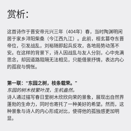
赏析：
这首诗作于晋安帝元兴三年（404年）春，当时陶渊明闲
居于家乡浔阳柴桑（今江西九江）。此前，桓玄篡夺东晋
帝位，引发战乱，刘裕随即起兵反攻，各地局势动荡不
安。在这样的背景下，诗人因战乱与友人分别，心中充满
思念，却因道路阻隔无法相见，只能借景抒情，表达内心
的孤寂与惆怅。
第一联：“东园之树，枝条载荣。”
东园的树木枝繁叶茂，生机盎然。
诗人通过描写春日里树木欣欣向荣的景象，展现出自然界
蓬勃的生命力，同时也寄托了一种美好的希望。然而，这
种景象与诗人的内心形成对比，使得他的孤独感更加明
显。