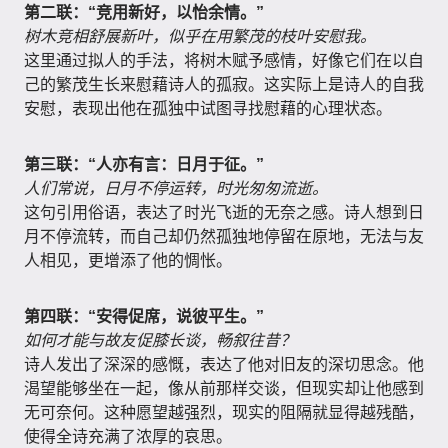
第二联：“竞用新好，以怡余情。”
树木竞相舒展新叶，似乎在用繁茂的枝叶安慰我。
这里通过拟人的手法，将树木赋予感情，好像它们在以自
己的繁茂生长来慰藉诗人的孤寂。这实际上是诗人的自我
安慰，表现出他在孤独中试图寻找慰藉的心理状态。
第三联：“人亦有言：日月于征。”
人们常说，日月不停运转，时光匆匆流逝。
这句引用俗语，表达了时光飞逝的无奈之感。诗人想到日
月不停流转，而自己却仍然孤独地停留在原地，无法与友
人相见，更增添了他的惆怅。
第四联：“安得促席，说彼平生。”
如何才能与故友促膝长谈，畅叙往昔？
诗人发出了深深的感慨，表达了他对旧友的深切思念。他
渴望能够坐在一起，像从前那样交谈，但现实却让他感到
无可奈何。这种愿望越强烈，现实的阻隔就显得越残酷，
使得全诗充满了浓厚的哀思。