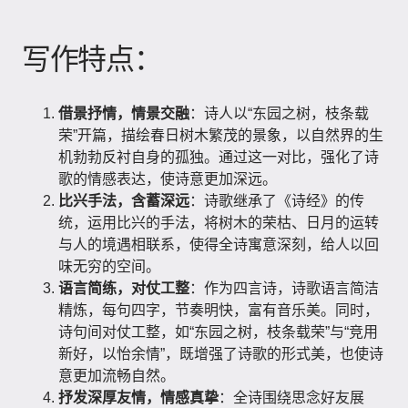
写作特点：
借景抒情，情景交融
：诗人以“东园之树，枝条载
荣”开篇，描绘春日树木繁茂的景象，以自然界的生
机勃勃反衬自身的孤独。通过这一对比，强化了诗
歌的情感表达，使诗意更加深远。
比兴手法，含蓄深远
：诗歌继承了《诗经》的传
统，运用比兴的手法，将树木的荣枯、日月的运转
与人的境遇相联系，使得全诗寓意深刻，给人以回
味无穷的空间。
语言简练，对仗工整
：作为四言诗，诗歌语言简洁
精炼，每句四字，节奏明快，富有音乐美。同时，
诗句间对仗工整，如“东园之树，枝条载荣”与“竞用
新好，以怡余情”，既增强了诗歌的形式美，也使诗
意更加流畅自然。
抒发深厚友情，情感真挚
：全诗围绕思念好友展