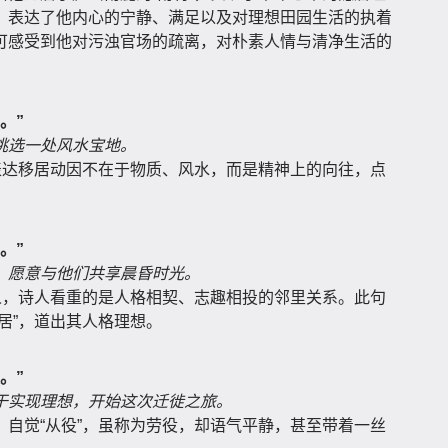
，表达了他内心的宁静、满足以及对理想田园生活的执着
可感受到他对污浊官场的疏离，对朴素人情与清净生活的
。”
挑选一处风水宝地。
表达移居动因不在于物质、风水，而是精神上的向往，点
。”
，愿意与他们共享晨昏时光。
人，诗人看重的是人格相契、志趣相投的邻里关系。此句
居”，道出其人格理想。
。”
于实现理想，开始这次迁徙之旅。
自觉“从役”，虽称为劳役，却语气平静，甚至带着一丝