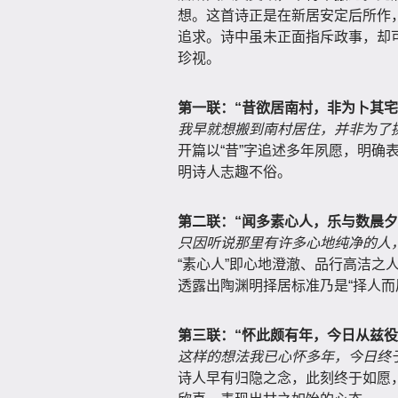
想。这首诗正是在新居安定后所作
追求。诗中虽未正面指斥政事，却
珍视。
第一联：“昔欲居南村，非为卜其宅
我早就想搬到南村居住，并非为了
开篇以“昔”字追述多年夙愿，明确
明诗人志趣不俗。
第二联：“闻多素心人，乐与数晨夕
只因听说那里有许多心地纯净的人
“素心人”即心地澄澈、品行高洁之
透露出陶渊明择居标准乃是“择人而
第三联：“怀此颇有年，今日从兹役
这样的想法我已心怀多年，今日终
诗人早有归隐之念，此刻终于如愿，