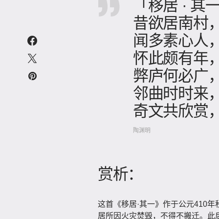
「移居 · 其
昔欲居南村
闻多素心人
怀此颇有年
弊庐何必广
邻曲时时来
奇文共欣赏
陶渊明
赏析：
这首《移居·其一》作于公元410
居所因火灾焚毁，不得不搬迁。此后