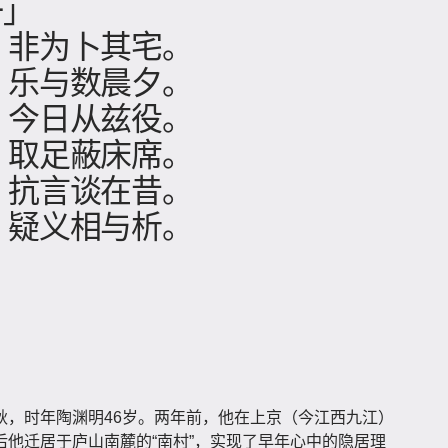
一」
，非为卜其宅。
，乐与数晨夕。
，今日从兹役。
，取足蔽床席。
，抗言谈在昔。
，疑义相与析。
年秋，时年陶渊明46岁。两年前，他在上京（今江西九江）
他迁居于庐山南麓的“南村”，实现了早年心中的隐居理