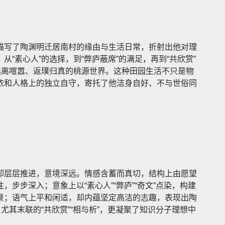
描写了陶渊明迁居南村的缘由与生活日常，折射出他对理
“素心人”的选择，到“弊庐蔽席”的满足，再到“共欣赏”
远离喧嚣、返璞归真的桃源世界。这种田园生活不只是物
依和人格上的独立自守，寄托了他洁身自好、不与世俗同
却层层推进，意境深远。情感含蓄而真切，结构上由愿望
步步深入；意象上以“素心人”“弊庐”“奇文”点染，构建
景；语气上平和闲适，却内蕴坚定高洁的志趣，表现出陶
尤其末联的“共欣赏”“相与析”，更凝聚了知识分子理想中
。