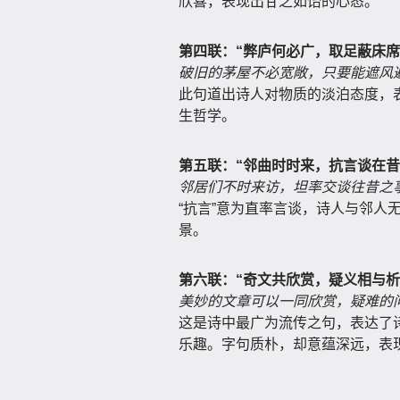
欣喜，表现出甘之如饴的心态。
第四联：“弊庐何必广，取足蔽床席
破旧的茅屋不必宽敞，只要能遮风
此句道出诗人对物质的淡泊态度，表
生哲学。
第五联：“邻曲时时来，抗言谈在昔
邻居们不时来访，坦率交谈往昔之
“抗言”意为直率言谈，诗人与邻人
景。
第六联：“奇文共欣赏，疑义相与析
美妙的文章可以一同欣赏，疑难的
这是诗中最广为流传之句，表达了
乐趣。字句质朴，却意蕴深远，表