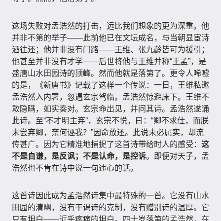
这场失败对孟浩然的打击，远比我们想象的更为深重。他
并非不第的举子——此前他已在文坛成名，与当朝显宦诗
酒往还；他并非没有门路——王维、张九龄皆可为援引；
他甚至并非没有才学——后世将他与王维并称“王孟”，是
盛唐山水田园诗的顶峰。然而他就是落第了。更令人唏嘘
的是，《新唐书》记载了这样一个传说：一日，王维私邀
孟浩然入内署，忽遇玄宗驾临。孟浩然惊避床下。王维不
敢隐瞒，如实奏对。玄宗命出见，并问其诗。孟浩然遂诵
此诗。至“不才明主弃”，玄宗不悦，曰：“卿不求仕，而朕
未尝弃卿，奈何诬我？”因命放还。此说未必属实，却流
传甚广。因为它精准地捕捉了这首诗带给时人的感受：
这
不是自谦，是反讽；不是认命，是控诉
。即便对天子，孟
浩然也不肯在诗中说一句违心的话。
这首诗因此成为孟浩然诗集中最特殊的一首。它没有山水
田园的清幽，没有干谒诗的克制，没有赠别诗的温厚。它
只有坦白——近乎疼痛的坦白。四十岁落第的孟浩然，在