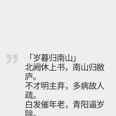
「岁暮归南山」
北阙休上书，南山归敝
庐。
不才明主弃，多病故人
疏。
白发催年老，青阳逼岁
除。