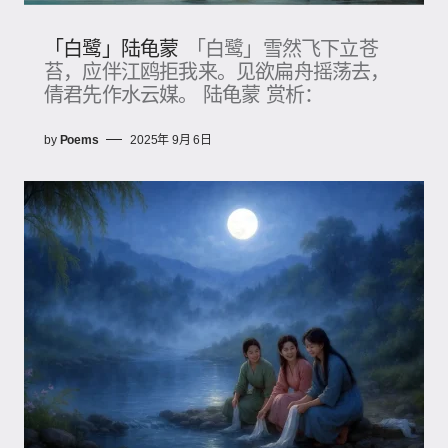
「白鹭」陆龟蒙
「白鹭」雪然飞下立苍
苔，应伴江鸥拒我来。见欲扁舟摇荡去，
倩君先作水云媒。 陆龟蒙 赏析：
by
Poems
2025年 9月 6日