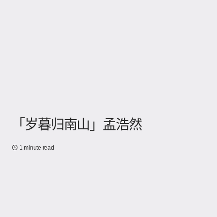
「岁暮归南山」孟浩然
1 minute read