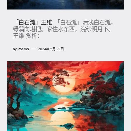
「白石滩」王维
「白石滩」清浅白石滩，
绿蒲向堪把。家住水东西，浣纱明月下。
王维 赏析：
by
Poems
2024年 5月 29日