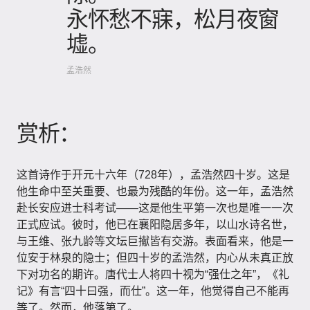
永怀愁不寐，松月夜窗
墟。
孟浩然
赏析：
这首诗作于开元十六年（728年），孟浩然四十岁。这是
他生命中至关重要、也最为残酷的年份。这一年，孟浩然
赴长安应进士科考试——这是他生平第一次也是唯一一次
正式应试。彼时，他已在襄阳隐居多年，以山水诗名世，
与王维、张九龄等文坛巨擜皆有交游。表面看来，他是一
位安于林泉的隐士；但四十岁的孟浩然，内心从未真正放
下对功名的期许。唐代士人将四十视为“强仕之年”，《礼
记》有言“四十曰强，而仕”。这一年，他觉得自己不能再
等了。然而，他落第了。