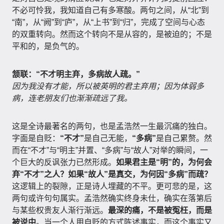
不必可怜我，我知道自己有多寒酸。两句之间，从“北”到
“南”，从“阙”到“庐”，从“上书”到“归”，完成了空间与心态
的双重转向。然而这个转向不是从容的，是被迫的；不是
平和的，是负气的。
颔联：“不才明主弃，多病故人疏。”
因为我没有才能，所以被英明的君主弃用；因为体弱多
病，连老朋友们也渐渐疏远了我。
这是全诗最著名的两句，也是孟浩然一生最沉痛的独白。
字面是自贬：
“不才”
是自己无能，
“多病”
是自己累赘。然
而在“不才”与“明主”并置、“多病”与“故人”对举的瞬间，一
个巨大的反讽张力已然形成。
如果君主是“明”的，为何会
弃“不才”之人？如果“故人”是真交，为何因“多病”而疏？
这逻辑上的裂隙，正是诗人埋藏的不平。更可悲的是，这
两句或许句句属实。孟浩然确实终身未仕，确实在落第后
与某些权贵友人渐行渐远。
最深的痛，不是被冤枉，而是
被说中
。当一个人用自贬的方式陈述事实，而这个事实又