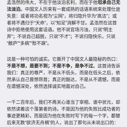
孟浩然的伟大，不在于他淡泊名利，而在于他
坦承自己无
法淡泊
。中国文人历来有一套成熟的话语系统来处理仕途
失意：或者将功名视为“尘网”，将归隐升华为“高洁”；或
者将不遇归于“天命”，以“知足”消解不甘。孟浩然在这首
诗中拒绝使用这套话语。他不说官场污浊，只说“明主
弃”；不说自己超脱，只说“不才”；不说归隐快乐，只说
“敝庐”“多病”“愁不寐”。
这是一种可怕的诚实。它撕开了中国文人最隐秘的伤口：
不是不想，是要不到；不是不争，是争不过
。这首诗告诉
我们：真正的尊严，不是从不低头，而是在低头之后，依
然承认自己曾想昂首；真正的豁达，不是从不遗憾，而是
在遗憾深处，依然选择诚实地面对自己。
一千二百年后，我们不再关心谁当了宰相、谁中状元，却
依然读着这个落第者的诗。不是因为他的失败比成功者的
事迹更精彩，而是因为他在失败时写下的每一个字，都替
后来无数“欲济无舟楫”的人，说出了那句从未说出口的：