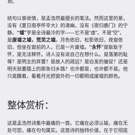
棂。
结句以景收情，是孟浩然最擅长的笔法。然而这里的景，
没有《夏日南亭怀辛大》的清幽，没有《夜归鹿门》的宁
静。
“墟”
字是全诗最冷的字——它不是“虚”，不是“空”，
是
废墟之墟，荒芜之墟
。月色依旧，松影依旧，夜窗依
旧，但坐在窗前的人，已是一片废墟。
“永怀”
是耿耿于
怀，是无法释怀。诗人没有说自己在想什么。是落第的耻
辱？是明主的弃置？是故人的疏远？是白发的催促？还是
明天就要踏上的那条归乡路？也许都是，也许都不是。他
只是醒着，看着月光把窗外的一切都照成废墟的颜色。
整体赏析：
这是孟浩然诗集中最痛的一首。它痛在必须认输，痛在无
处可怨，痛在句句属实。这首诗的独特价值，在于它彻底