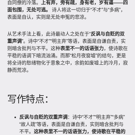
自同僚的冷落。
上有弃，旁有疏，身有老，岁有逼——四
面包围，无处可逃。
诗人将这一切归于“不才”与“多病”，
表面是自认，实则是无处申冤的悲凉。
从艺术手法上看，此诗最动人之处在于“
反讽与自贬的双
重声调
”。诗中“不才”“明主弃”等语，表面是自谦自责，实
则暗含批判与不平。这种
表里不一的话语张力
，使诗歌在
平稳的语调下暗流汹涌。而那“松月夜窗墟”的结句，更是
将全诗的愁绪物化于意象之中，余韵如废墟上的冷月，寂
静而荒凉。
写作特点：
反讽与自贬的双重声调
：诗中“不才”“明主弃”“多病”
“故人疏”等语，表面是自谦自责，实则暗含批判与
不平。
这种表里不一的话语张力，使诗歌在平稳的