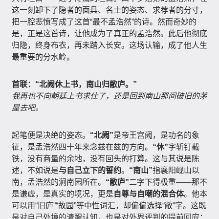
这一刻卸下了隐者的面具、名士的姿态、求荐者的分寸，
把一腔悲愤写成了这首“最不孟浩然”的诗。然而奇妙的
是，正是这首诗，让他成为了真正的孟浩然。此后他彻底
归隐，终身布衣，再未踏入长安。这场认输，成了他人生
最重要的分水岭。
首联：“北阙休上书，南山归敝庐。”
我再也不向朝廷上书求仕了，还是回到南山那间破旧的茅
屋去吧。
起笔便是决绝的姿态。
“北阙”
是帝王宫阙，是功名的象
征，是孟浩然四十年来念兹在兹的方向。
“休”
字斩钉截
铁，没有商量的余地，没有回头的打算。这与其说是陈
述，不如说是
与自己立下的誓约
。
“南山”
指襄阳岘山以
南，孟浩然的涧南园所在。
“敝庐”
二字下得极重——那不
是谦虚，是真实的境况，更是
自尊与自嘲的混合体
。他本
可以用“旧庐”“故园”等中性词汇，却偏偏选择“敝”字。这既
是对自己处境的清醒认知，也是对外界评判的提前回应：