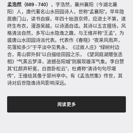
孟浩然（689 - 740）
，字浩然，襄州襄阳（今湖北襄
阳）人，唐代著名山水田园诗人，世称“孟襄阳”。早年隐
居鹿门山，读书自娱，年四十始游京师，应进士不第，遂
终生布衣，漫游吴越，以诗酒自适。其诗以五言擅场，风
格清淡自然，多写山水隐逸之趣，与王维并称“王孟”，为
盛唐山水田园诗派代表。代表作《春晓》“夜来风雨声，
花落知多少”于平淡中见隽永，《过故人庄》“绿树村边
合，青山郭外斜”以白描绘田园之乐，《望洞庭湖赠张丞
相》“气蒸云梦泽，波撼岳阳城”则展现雄浑气象。李白赞
其“红颜弃轩冕，白首卧松云”，杜甫称“清诗句句尽堪
传”，王维绘其像于郢州亭中。有《孟浩然集》传世，其
诗对后世隐逸诗风影响深远。
阅读更多