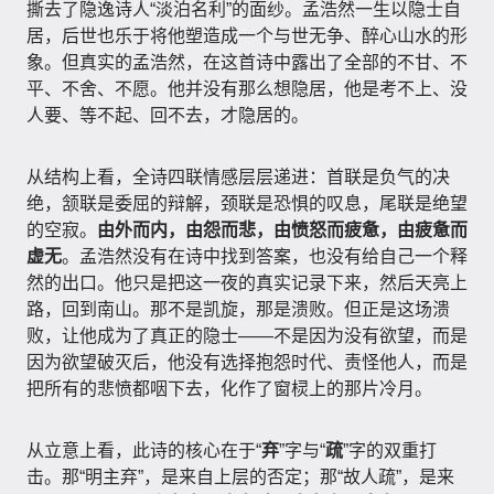
撕去了隐逸诗人“淡泊名利”的面纱。孟浩然一生以隐士自
居，后世也乐于将他塑造成一个与世无争、醉心山水的形
象。但真实的孟浩然，在这首诗中露出了全部的不甘、不
平、不舍、不愿。他并没有那么想隐居，他是考不上、没
人要、等不起、回不去，才隐居的。
从结构上看，全诗四联情感层层递进：首联是负气的决
绝，颔联是委屈的辩解，颈联是恐惧的叹息，尾联是绝望
的空寂。
由外而内，由怨而悲，由愤怒而疲惫，由疲惫而
虚无
。孟浩然没有在诗中找到答案，也没有给自己一个释
然的出口。他只是把这一夜的真实记录下来，然后天亮上
路，回到南山。那不是凯旋，那是溃败。但正是这场溃
败，让他成为了真正的隐士——不是因为没有欲望，而是
因为欲望破灭后，他没有选择抱怨时代、责怪他人，而是
把所有的悲愤都咽下去，化作了窗棂上的那片冷月。
从立意上看，此诗的核心在于“
弃
”字与“
疏
”字的双重打
击。那“明主弃”，是来自上层的否定；那“故人疏”，是来