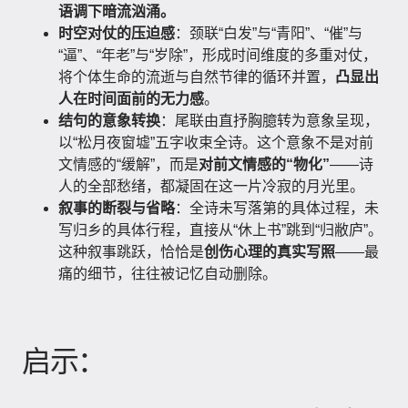
语调下暗流汹涌。
时空对仗的压迫感
：颈联“白发”与“青阳”、“催”与
“逼”、“年老”与“岁除”，形成时间维度的多重对仗，
将个体生命的流逝与自然节律的循环并置，
凸显出
人在时间面前的无力感
。
结句的意象转换
：尾联由直抒胸臆转为意象呈现，
以“松月夜窗墟”五字收束全诗。这个意象不是对前
文情感的“缓解”，而是
对前文情感的“物化”
——诗
人的全部愁绪，都凝固在这一片冷寂的月光里。
叙事的断裂与省略
：全诗未写落第的具体过程，未
写归乡的具体行程，直接从“休上书”跳到“归敝庐”。
这种叙事跳跃，恰恰是
创伤心理的真实写照
——最
痛的细节，往往被记忆自动删除。
启示：