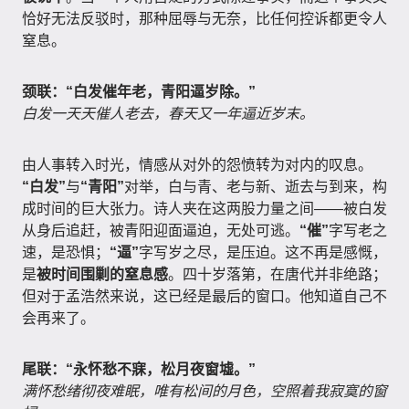
恰好无法反驳时，那种屈辱与无奈，比任何控诉都更令人
窒息。
颈联：“白发催年老，青阳逼岁除。”
白发一天天催人老去，春天又一年逼近岁末。
由人事转入时光，情感从对外的怨愤转为对内的叹息。
“白发”
与
“青阳”
对举，白与青、老与新、逝去与到来，构
成时间的巨大张力。诗人夹在这两股力量之间——被白发
从身后追赶，被青阳迎面逼迫，无处可逃。
“催”
字写老之
速，是恐惧；
“逼”
字写岁之尽，是压迫。这不再是感慨，
是
被时间围剿的窒息感
。四十岁落第，在唐代并非绝路；
但对于孟浩然来说，这已经是最后的窗口。他知道自己不
会再来了。
尾联：“永怀愁不寐，松月夜窗墟。”
满怀愁绪彻夜难眠，唯有松间的月色，空照着我寂寞的窗