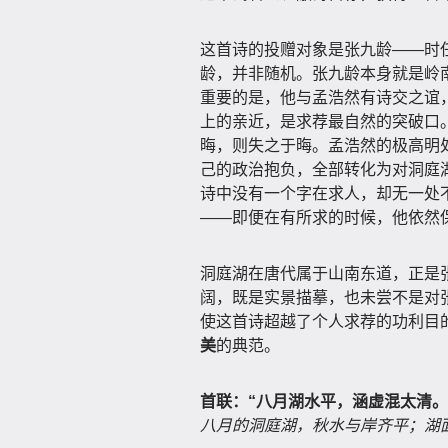
这首诗的投赠对象是张九龄——时
龄，并非随机。张九龄本身就是岭
重要的是，他与孟浩然有诗交之谊，
上的亲近，是求荐最自然的突破口
晦，则失之于晦。孟浩然的极高明
己的政治抱负，全部转化为对洞庭
诗中没有一个字在求人，却无一处
——即便在有所求的时候，他依然
洞庭湖在唐代属于山南东道，正是
阔，既是实景描摹，也未尝不是对
使这首诗超越了个人求荐的功利目
美
的典范。
首联：“八月湖水平，涵虚混太清。
八月的洞庭湖，秋水与岸齐平；湖