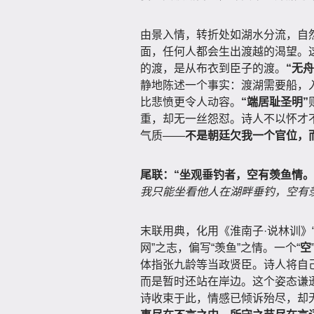
由景入情，转折处如湖水分流，自
面，任何人都会生出渡越的渴望。这
的渡，是从布衣到臣子的渡。
“无舟
静地陈述一个事实：渡湖需要船，
比悲愤更令人动容。
“端居耻圣明”
重，却无一丝怨怼。诗人不以怀才
气质——
不是朝廷欠我一个官位，
尾联：“坐观垂钓者，空有羡鱼情。
我只能坐看他人在湖畔垂钓，空有
末联用典，化用《淮南子·说林训》
网”之志，偏写“羡鱼”之情。一个“
空
体指张九龄等当政贤臣。诗人将自己
而是暂时还站在岸边。这个姿态谦
诗收束于此，情感已倾诉殆尽，却无