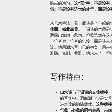
跨越的鸿沟。
这“无”字，不是没
借；不是没有济世的才华，而是没
从艺术手法上看，此诗最了不起的
体面、如此高贵
。干谒诗的本质是
泄露出焦虑与急切。但孟浩然在这
下位者对上位者的乞怜，而是诗人
流。他用湖水写自己的抱负，用舟
准确、克制、典雅。他求人了，但
写作特点：
山水诗与干谒诗的文体嫁接
：
的写作中。洞庭湖不仅是实景
进之途的隐喻载体。
这种嫁接
气象与心象的同构关系
：前四