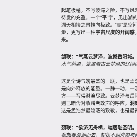
起笔极稳。不写波涛之险，不写风云
待发的充盈。一个“
平
”字，见出湖
湖天相接之景推向极致。“虚”是空间
渺，更写出一种
宇宙尺度的开阔感
来。
颔联：“气蒸云梦泽，波撼岳阳城。
水气蒸腾，笼罩着古云梦泽的辽阔
这是全诗气魄最盛的一联，也是孟
是向外释放的能量。一静一动，一
方——写得淋漓尽致。云梦泽与岳
则已暗含对收赠者政声的呼应。
洞
这是孟浩然最隐蔽的致敬，也是最
颈联：“欲济无舟楫，端居耻圣明。
我想要渡湖而去，却找不到舟船与