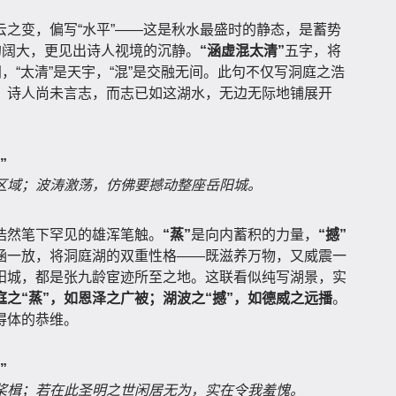
之变，偏写“水平”——这是秋水最盛时的静态，是蓄势
的阔大，更见出诗人视境的沉静。
“涵虚混太清”
五字，将
，“太清”是天宇，“混”是交融无间。此句不仅写洞庭之浩
。诗人尚未言志，而志已如这湖水，无边无际地铺展开
”
区域；波涛激荡，仿佛要撼动整座岳阳城。
浩然笔下罕见的雄浑笔触。
“蒸”
是向内蓄积的力量，
“撼”
涵一放，将洞庭湖的双重性格——既滋养万物，又威震一
阳城，都是张九龄宦迹所至之地。这联看似纯写湖景，实
庭之“蒸”，如恩泽之广被；湖波之“撼”，如德威之远播
。
得体的恭维。
”
桨楫；若在此圣明之世闲居无为，实在令我羞愧。