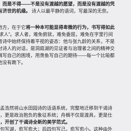
有，而是不得——不是没有渡越的愿望，而是没有渡越的凭
有济世的机缘。
诗人以最平静的语词，写最深的无奈。
地方，在于它
将一种本可能显得卑微的行为，书写得如此
“求人”。求人者，难免俯就，难免委屈，难免在字里行间
首诗中始终保持着平视的姿态：他与张九龄的关系，不是
对诗人的对话，是洞庭湖的见证者与治理者之间的精神交
楫写自己的困境，用羡鱼写自己的期待——每一个比喻都
他没有跪下。
孟浩然将山水田园诗的话语系统，完整地迁移到干谒诗
，更是政治抱负的象征系统；舟楫不仅是渡具，更是仕
，开创了干谒诗全新的美学范式。
句写湖，愈写愈大；后四句写己，愈写愈小。这种由外