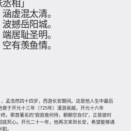
张丞相」
，涵虚混太清。
，波撼岳阳城。
，端居耻圣明。
，空有羡鱼情。
），孟浩然四十四岁，西游长安期间。这是他人生中最后
曾于开元十三年（725年）漫游吴越，开元十六年
告终。那首著名的“寂寂竟何待，朝朝空自归”，正是彼时
彻底死心。开元二十一年，他再次来到长安，希望能够通
半职。