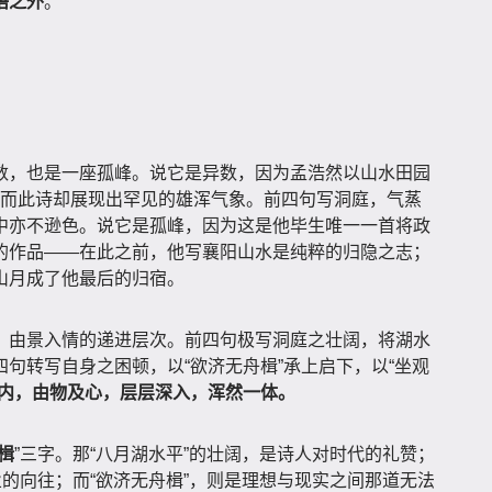
语之外
。
数，也是一座孤峰。说它是异数，因为孟浩然以山水田园
”为宗，而此诗却展现出罕见的雄浑气象。前四句写洞庭，气蒸
中亦不逊色。说它是孤峰，因为这是他毕生唯一一首将政
的作品——在此之前，他写襄阳山水是纯粹的归隐之志；
山月成了他最后的归宿。
、由景入情的递进层次。前四句极写洞庭之壮阔，将湖水
句转写自身之困顿，以“欲济无舟楫”承上启下，以“坐观
内，由物及心，层层深入，浑然一体。
楫
”三字。那“八月湖水平”的壮阔，是诗人对时代的礼赞；
业的向往；而“欲济无舟楫”，则是理想与现实之间那道无法