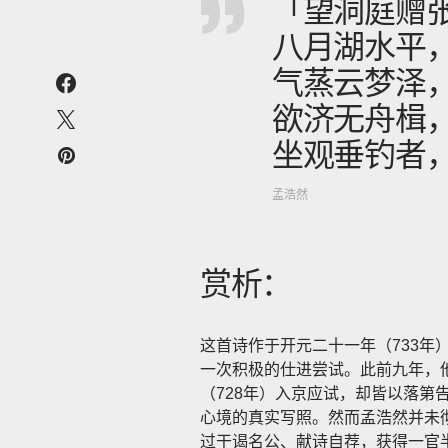
「望洞庭赠
八月湖水平
气蒸云梦泽
欲济无舟楫
坐观垂钓者
孟浩然
赏析：
这首诗作于开元二十一年（733年
一次积极的仕进尝试。此前九年，他
（728年）入京应试，却皆以落第
心境的真实写照。然而孟浩然并未
过干谒名公、献诗自荐，获得一官