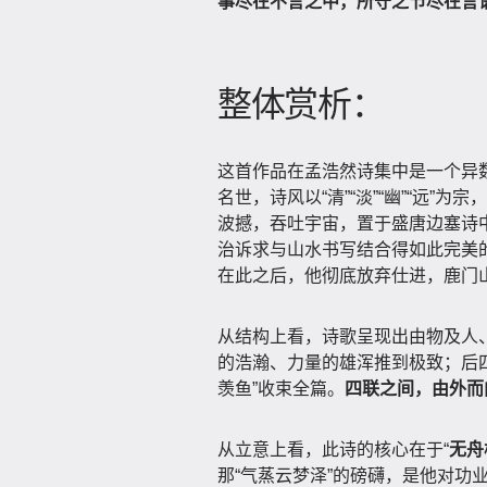
事尽在不言之中，所守之节尽在言
整体赏析：
这首作品在孟浩然诗集中是一个异
名世，诗风以“清”“淡”“幽”“远
波撼，吞吐宇宙，置于盛唐边塞诗
治诉求与山水书写结合得如此完美
在此之后，他彻底放弃仕进，鹿门
从结构上看，诗歌呈现出由物及人
的浩瀚、力量的雄浑推到极致；后四
羡鱼”收束全篇。
四联之间，由外而
从立意上看，此诗的核心在于“
无舟
那“气蒸云梦泽”的磅礴，是他对功