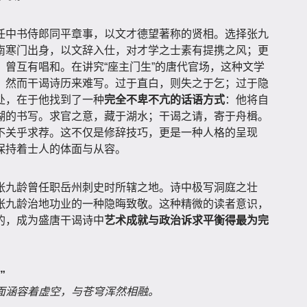
任中书侍郎同平章事，以文才德望著称的贤相。选择张九
南寒门出身，以文辞入仕，对才学之士素有提携之风；更
曾互有唱和。在讲究“座主门生”的唐代官场，这种文学
。然而干谒诗历来难写。过于直白，则失之于乞；过于隐
处，在于他找到了一种
完全不卑不亢的话语方式
：他将自
湖的书写。求官之意，藏于湖水；干谒之请，寄于舟楫。
不关乎求荐。这不仅是修辞技巧，更是一种人格的呈现
保持着士人的体面与从容。
张九龄曾任职岳州刺史时所辖之地。诗中极写洞庭之壮
张九龄治地功业的一种隐晦致敬。这种精微的读者意识，
的，成为盛唐干谒诗中
艺术成就与政治诉求平衡得最为完
”
面涵容着虚空，与苍穹浑然相融。