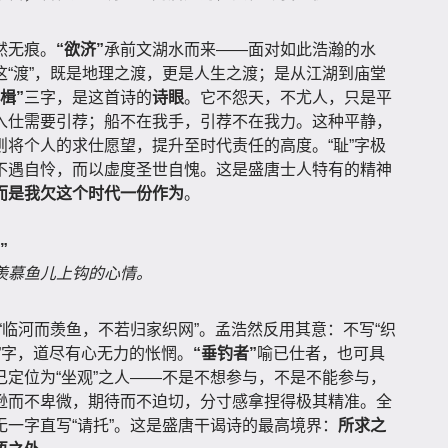
然无痕。
“欲济”
承前文湖水而来——面对如此浩瀚的水
“渡”，既是地理之渡，更是人生之渡；是从江湖到庙堂
楫”
三字，是这首诗的
诗眼
。它不怨天，不尤人，只是平
入仕需要引荐；船不在我手，引荐不在我力。这种平静，
则将个人的求仕愿望，提升至时代责任的高度。“耻”字极
不遇自怜，而以虚度圣世自愧。这是盛唐士人特有的精神
而是我欠这个时代一份作为
。
”
羡慕鱼儿上钩的心情。
“临河而羡鱼，不若归家织网”。孟浩然反用其意：不写“织
”字，道尽有心无力的怅惘。
“垂钓者”
喻已仕者，也可具
定位为“坐观”之人——不是不想参与，不是不能参与，
逊而不卑微，期待而不迫切，分寸感拿捏得极其精准。全
一字直写“请托”。这是盛唐干谒诗的最高境界：
所求之