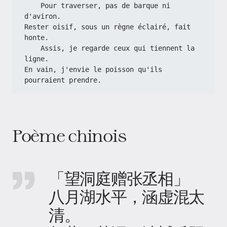
    Pour traverser, pas de barque ni 
d'aviron.
Rester oisif, sous un règne éclairé, fait 
honte.
    Assis, je regarde ceux qui tiennent la 
ligne.
En vain, j'envie le poisson qu'ils 
pourraient prendre.
Poème chinois
「望洞庭赠张丞相」
八月湖水平，涵虚混太
清。