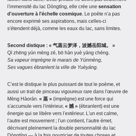
l'immensité du lac Dòngtíng, elle crée une
sensation
d'ouverture à l'échelle cosmique
. Le poète n'a pas
encore exprimé ses aspirations, mais celles-ci
s'étendent déjà, comme les eaux du lac, sans limites.
Second distique : « 气蒸云梦泽，波撼岳阳城。 »
Qì zhēng yún mèng zé, bō hàn yuè yáng chéng.
Sa vapeur imprègne le marais de Yúnmèng,
Ses vagues ébranlent la ville de Yuèyáng.
C'est le distique le plus puissant de tout le poème, et
aussi un trait de pinceau vigoureux rare dans l'œuvre de
Mèng Hàorán.
« 蒸 »
(imprègne) est une force qui
s'accumule vers l'intérieur,
« 撼 »
(ébranlent) est une
énergie qui se libère vers l'extérieur. L'un est calme,
l'autre est mouvement ; l'un contient, l'autre émet,
décrivant pleinement la double personnalité du lac
Dòngtíng — à la fois nourricier de toutes choses et