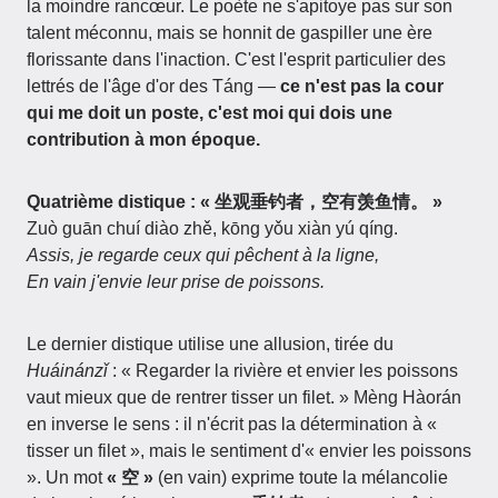
la moindre rancœur. Le poète ne s'apitoye pas sur son
talent méconnu, mais se honnit de gaspiller une ère
florissante dans l'inaction. C'est l'esprit particulier des
lettrés de l'âge d'or des Táng —
ce n'est pas la cour
qui me doit un poste, c'est moi qui dois une
contribution à mon époque.
Quatrième distique : « 坐观垂钓者，空有羡鱼情。 »
Zuò guān chuí diào zhě, kōng yǒu xiàn yú qíng.
Assis, je regarde ceux qui pêchent à la ligne,
En vain j'envie leur prise de poissons.
Le dernier distique utilise une allusion, tirée du
Huáinánzǐ
: « Regarder la rivière et envier les poissons
vaut mieux que de rentrer tisser un filet. » Mèng Hàorán
en inverse le sens : il n'écrit pas la détermination à «
tisser un filet », mais le sentiment d'« envier les poissons
». Un mot
« 空 »
(en vain) exprime toute la mélancolie