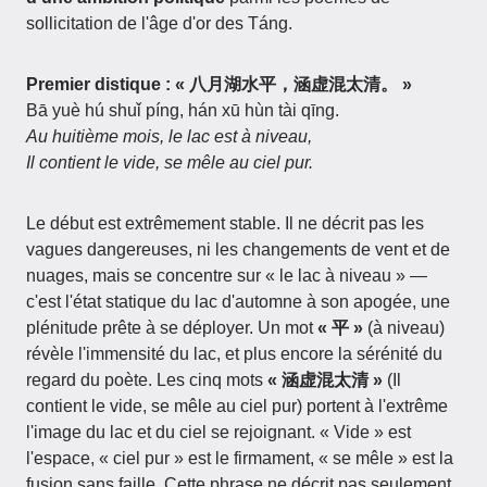
sollicitation de l'âge d'or des Táng.
Premier distique : « 八月湖水平，涵虚混太清。 »
Bā yuè hú shuǐ píng, hán xū hùn tài qīng.
Au huitième mois, le lac est à niveau,
Il contient le vide, se mêle au ciel pur.
Le début est extrêmement stable. Il ne décrit pas les
vagues dangereuses, ni les changements de vent et de
nuages, mais se concentre sur « le lac à niveau » —
c'est l'état statique du lac d'automne à son apogée, une
plénitude prête à se déployer. Un mot
« 平 »
(à niveau)
révèle l'immensité du lac, et plus encore la sérénité du
regard du poète. Les cinq mots
« 涵虚混太清 »
(Il
contient le vide, se mêle au ciel pur) portent à l'extrême
l'image du lac et du ciel se rejoignant. « Vide » est
l'espace, « ciel pur » est le firmament, « se mêle » est la
fusion sans faille. Cette phrase ne décrit pas seulement