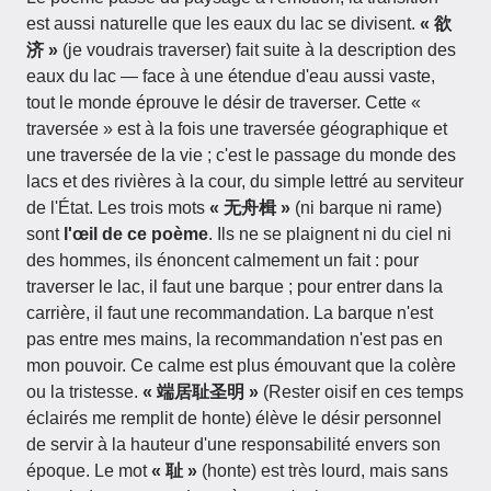
est aussi naturelle que les eaux du lac se divisent.
« 欲
济 »
(je voudrais traverser) fait suite à la description des
eaux du lac — face à une étendue d'eau aussi vaste,
tout le monde éprouve le désir de traverser. Cette «
traversée » est à la fois une traversée géographique et
une traversée de la vie ; c'est le passage du monde des
lacs et des rivières à la cour, du simple lettré au serviteur
de l'État. Les trois mots
« 无舟楫 »
(ni barque ni rame)
sont
l'œil de ce poème
. Ils ne se plaignent ni du ciel ni
des hommes, ils énoncent calmement un fait : pour
traverser le lac, il faut une barque ; pour entrer dans la
carrière, il faut une recommandation. La barque n'est
pas entre mes mains, la recommandation n'est pas en
mon pouvoir. Ce calme est plus émouvant que la colère
ou la tristesse.
« 端居耻圣明 »
(Rester oisif en ces temps
éclairés me remplit de honte) élève le désir personnel
de servir à la hauteur d'une responsabilité envers son
époque. Le mot
« 耻 »
(honte) est très lourd, mais sans