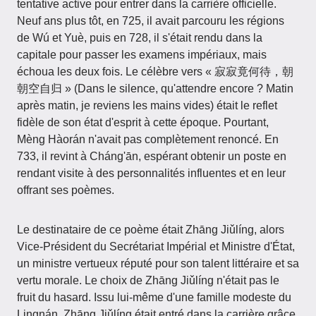
tentative active pour entrer dans la carrière officielle.
Neuf ans plus tôt, en 725, il avait parcouru les régions
de Wú et Yuè, puis en 728, il s'était rendu dans la
capitale pour passer les examens impériaux, mais
échoua les deux fois. Le célèbre vers « 寂寂竟何待，朝
朝空自归 » (Dans le silence, qu'attendre encore ? Matin
après matin, je reviens les mains vides) était le reflet
fidèle de son état d'esprit à cette époque. Pourtant,
Mèng Hàorán n'avait pas complètement renoncé. En
733, il revint à Cháng'ān, espérant obtenir un poste en
rendant visite à des personnalités influentes et en leur
offrant ses poèmes.
Le destinataire de ce poème était Zhāng Jiǔlíng, alors
Vice-Président du Secrétariat Impérial et Ministre d'État,
un ministre vertueux réputé pour son talent littéraire et sa
vertu morale. Le choix de Zhāng Jiǔlíng n'était pas le
fruit du hasard. Issu lui-même d'une famille modeste du
Lingnán, Zhāng Jiǔlíng était entré dans la carrière grâce