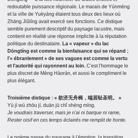
redoutable puissance régionale. Le marais de Yúnmèng
et la ville de Yuèyáng étaient tous deux des lieux où
Zhāng Jiǔlíng avait exercé ses fonctions. Ce distique
semble purement descriptif du paysage lacustre, mais
contient en réalité une réponse implicite à la réputation
politique du destinataire.
La « vapeur » du lac
Dòngtíng est comme la bienfaisance qui se répand ;
l'« ébranlement » de ses vagues est comme la vertu
et l'autorité qui rayonnent au loin.
C'est l'hommage le
plus discret de Mèng Hàorán, et aussi le compliment le
plus élégant.
Troisième distique : « 欲济无舟楫，端居耻圣明。 »
Yù jì wú zhōu jí, duān jū chǐ shèng míng.
Je voudrais traverser, mais je n'ai ni barque ni rame,
Rester oisif en ces temps éclairés me remplit de honte.
Le poème passe du paysage à l'émotion, la transition