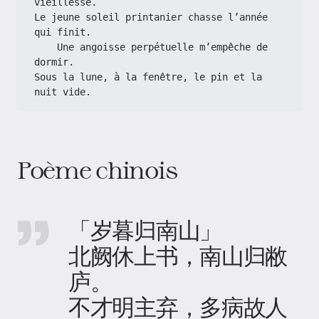
vieillesse.
Le jeune soleil printanier chasse l’année 
qui finit.
    Une angoisse perpétuelle m’empêche de 
dormir.
Sous la lune, à la fenêtre, le pin et la 
nuit vide.
Poème chinois
「岁暮归南山」
北阙休上书，南山归敝
庐。
不才明主弃，多病故人