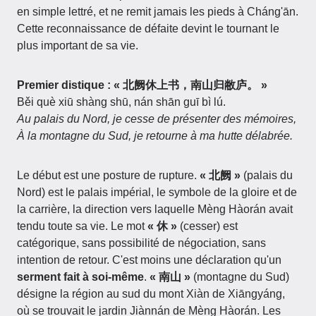
en simple lettré, et ne remit jamais les pieds à Cháng'ān.
Cette reconnaissance de défaite devint le tournant le
plus important de sa vie.
Premier distique : « 北阙休上书，南山归敝庐。 »
Běi què xiū shàng shū, nán shān guī bì lú.
Au palais du Nord, je cesse de présenter des mémoires,
À la montagne du Sud, je retourne à ma hutte délabrée.
Le début est une posture de rupture.
« 北阙 »
(palais du
Nord) est le palais impérial, le symbole de la gloire et de
la carrière, la direction vers laquelle Mèng Hàorán avait
tendu toute sa vie. Le mot
« 休 »
(cesser) est
catégorique, sans possibilité de négociation, sans
intention de retour. C'est moins une déclaration qu'un
serment fait à soi-même
.
« 南山 »
(montagne du Sud)
désigne la région au sud du mont Xiàn de Xiāngyáng,
où se trouvait le jardin Jiànnán de Mèng Hàorán. Les