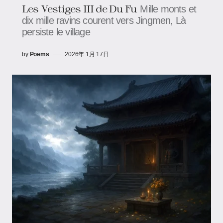
Les Vestiges III de Du Fu
Mille monts et
dix mille ravins courent vers Jingmen, Là
persiste le village
by
Poems
2026年 1月 17日