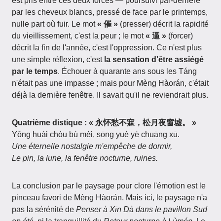
est pris entre ces deux forces — poursuivi par-derrière
par les cheveux blancs, pressé de face par le printemps,
nulle part où fuir. Le mot
« 催 »
(presser) décrit la rapidité
du vieillissement, c'est la peur ; le mot
« 逼 »
(forcer)
décrit la fin de l'année, c'est l'oppression. Ce n'est plus
une simple réflexion, c'est
la sensation d'être assiégé
par le temps
. Échouer à quarante ans sous les Táng
n'était pas une impasse ; mais pour Mèng Hàorán, c'était
déjà la dernière fenêtre. Il savait qu'il ne reviendrait plus.
Quatrième distique : « 永怀愁不寐，松月夜窗墟。 »
Yǒng huái chóu bù mèi, sōng yuè yè chuāng xū.
Une éternelle nostalgie m'empêche de dormir,
Le pin, la lune, la fenêtre nocturne, ruines.
La conclusion par le paysage pour clore l'émotion est le
pinceau favori de Mèng Hàorán. Mais ici, le paysage n'a
pas la sérénité de
Penser à Xīn Dà dans le pavillon Sud