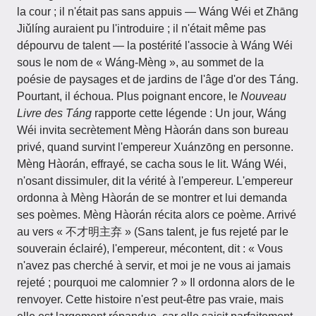
la cour ; il n'était pas sans appuis — Wáng Wéi et Zhāng
Jiǔlíng auraient pu l'introduire ; il n'était même pas
dépourvu de talent — la postérité l'associe à Wáng Wéi
sous le nom de « Wáng-Mèng », au sommet de la
poésie de paysages et de jardins de l'âge d'or des Táng.
Pourtant, il échoua. Plus poignant encore, le
Nouveau
Livre des Táng
rapporte cette légende : Un jour, Wáng
Wéi invita secrètement Mèng Hàorán dans son bureau
privé, quand survint l'empereur Xuánzōng en personne.
Mèng Hàorán, effrayé, se cacha sous le lit. Wáng Wéi,
n'osant dissimuler, dit la vérité à l'empereur. L'empereur
ordonna à Mèng Hàorán de se montrer et lui demanda
ses poèmes. Mèng Hàorán récita alors ce poème. Arrivé
au vers « 不才明主弃 » (Sans talent, je fus rejeté par le
souverain éclairé), l'empereur, mécontent, dit : « Vous
n'avez pas cherché à servir, et moi je ne vous ai jamais
rejeté ; pourquoi me calomnier ? » Il ordonna alors de le
renvoyer. Cette histoire n'est peut-être pas vraie, mais