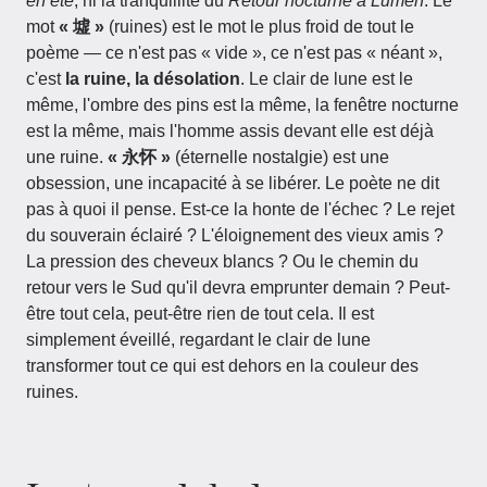
en été
, ni la tranquillité du
Retour nocturne à Lùmén
. Le
mot
« 墟 »
(ruines) est le mot le plus froid de tout le
poème — ce n'est pas « vide », ce n'est pas « néant »,
c'est
la ruine, la désolation
. Le clair de lune est le
même, l'ombre des pins est la même, la fenêtre nocturne
est la même, mais l'homme assis devant elle est déjà
une ruine.
« 永怀 »
(éternelle nostalgie) est une
obsession, une incapacité à se libérer. Le poète ne dit
pas à quoi il pense. Est-ce la honte de l'échec ? Le rejet
du souverain éclairé ? L'éloignement des vieux amis ?
La pression des cheveux blancs ? Ou le chemin du
retour vers le Sud qu'il devra emprunter demain ? Peut-
être tout cela, peut-être rien de tout cela. Il est
simplement éveillé, regardant le clair de lune
transformer tout ce qui est dehors en la couleur des
ruines.