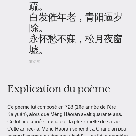
疏。
白发催年老，青阳逼岁
除。
永怀愁不寐，松月夜窗
墟。
孟浩然
Explication du poème
Ce poème fut composé en 728 (16e année de l'ère
Kāiyuán), alors que Mèng Hàorán avait quarante ans.
Ce fut une année cruciale et la plus cruelle de sa vie.
Cette année-là, Mèng Hàorán se rendit à Cháng'ān pour