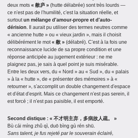
deux mots
« 敝庐 »
(hutte délabrée) sont très lourds —
ce n'est pas de l'humilité, c'est la situation réelle, et
surtout
un mélange d'amour-propre et d'auto-
dérision
. Il aurait pu utiliser des termes neutres comme
« ancienne hutte » ou « vieux jardin », mais il choisit
délibérément le mot
« 敝 »
(délabré). C'est à la fois une
reconnaissance lucide de sa propre condition et une
réponse anticipée au jugement extérieur : ne me
plaignez pas, je sais à quel point je suis misérable.
Entre les deux vers, du « Nord » au « Sud », du « palais
» à la « hutte », de « présenter des mémoires » à «
retourner », s'accomplit un double changement d'espace
et d'état d'esprit. Mais ce changement n'est pas serein, il
est forcé ; il n'est pas paisible, il est emporté.
Second distique : « 不才明主弃，多病故人疏。 »
Bù cái míng zhǔ qì, duō bìng gù rén shū.
Sans talent, je fus rejeté par le souverain éclairé,