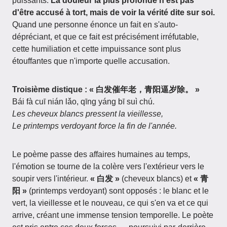
puissants.
La douleur la plus profonde n'est pas
d'être accusé à tort, mais de voir la vérité dite sur soi.
Quand une personne énonce un fait en s'auto-
dépréciant, et que ce fait est précisément irréfutable,
cette humiliation et cette impuissance sont plus
étouffantes que n'importe quelle accusation.
Troisième distique : « 白发催年老，青阳逼岁除。 »
Bái fà cuī nián lǎo, qīng yáng bī suì chú.
Les cheveux blancs pressent la vieillesse,
Le printemps verdoyant force la fin de l'année.
Le poème passe des affaires humaines au temps,
l'émotion se tourne de la colère vers l'extérieur vers le
soupir vers l'intérieur.
« 白发 »
(cheveux blancs) et
« 青
阳 »
(printemps verdoyant) sont opposés : le blanc et le
vert, la vieillesse et le nouveau, ce qui s'en va et ce qui
arrive, créant une immense tension temporelle. Le poète