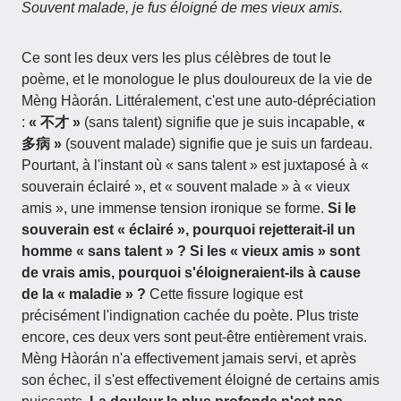
Souvent malade, je fus éloigné de mes vieux amis.
Ce sont les deux vers les plus célèbres de tout le
poème, et le monologue le plus douloureux de la vie de
Mèng Hàorán. Littéralement, c'est une auto-dépréciation
:
« 不才 »
(sans talent) signifie que je suis incapable,
«
多病 »
(souvent malade) signifie que je suis un fardeau.
Pourtant, à l'instant où « sans talent » est juxtaposé à «
souverain éclairé », et « souvent malade » à « vieux
amis », une immense tension ironique se forme.
Si le
souverain est « éclairé », pourquoi rejetterait-il un
homme « sans talent » ? Si les « vieux amis » sont
de vrais amis, pourquoi s'éloigneraient-ils à cause
de la « maladie » ?
Cette fissure logique est
précisément l'indignation cachée du poète. Plus triste
encore, ces deux vers sont peut-être entièrement vrais.
Mèng Hàorán n'a effectivement jamais servi, et après
son échec, il s'est effectivement éloigné de certains amis