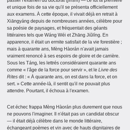
passer l'examen du doctorat (jìnshì) — ce fut la première
et unique fois de sa vie qu'il se présenta officiellement
aux examens. À cette époque, il vivait déjà en retrait à
Xiāngyáng depuis de nombreuses années, célèbre pour
sa poésie de paysages, et fréquentait des géants
littéraires tels que Wáng Wéi et Zhāng Jiǔlíng. En
apparence, il était un ermite satisfait de la vie forestière ;
mais à quarante ans, Mèng Hàorán n'avait jamais
vraiment renoncé à ses espoirs de gloire et de carrière.
Sous les Táng, les lettrés considéraient quarante ans
comme « l'âge de la force pour servir », et le
Livre des
Rites
dit : « À quarante ans, on est dans la force, et on
sert. » Cette année-là, il sentit qu'il ne pouvait plus
attendre. Pourtant, il échoua à l'examen.
Cet échec frappa Mèng Hàorán plus durement que nous
ne pouvons l'imaginer. Il n'était pas un candidat obscur
— il était déjà célèbre dans le monde littéraire,
échangeant poèmes et vin avec de hauts dignitaires de