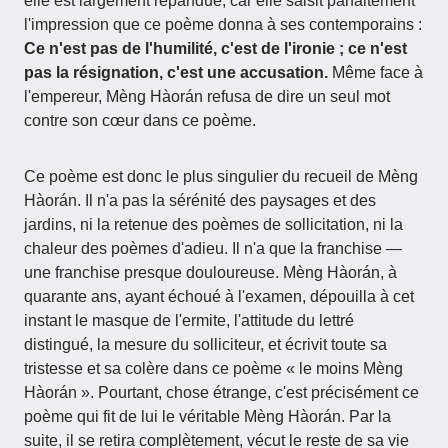
elle est largement répandue, car elle saisit parfaitement
l'impression que ce poème donna à ses contemporains :
Ce n'est pas de l'humilité, c'est de l'ironie ; ce n'est
pas la résignation, c'est une accusation.
Même face à
l'empereur, Mèng Hàorán refusa de dire un seul mot
contre son cœur dans ce poème.
Ce poème est donc le plus singulier du recueil de Mèng
Hàorán. Il n'a pas la sérénité des paysages et des
jardins, ni la retenue des poèmes de sollicitation, ni la
chaleur des poèmes d'adieu. Il n'a que la franchise —
une franchise presque douloureuse. Mèng Hàorán, à
quarante ans, ayant échoué à l'examen, dépouilla à cet
instant le masque de l'ermite, l'attitude du lettré
distingué, la mesure du solliciteur, et écrivit toute sa
tristesse et sa colère dans ce poème « le moins Mèng
Hàorán ». Pourtant, chose étrange, c'est précisément ce
poème qui fit de lui le véritable Mèng Hàorán. Par la
suite, il se retira complètement, vécut le reste de sa vie