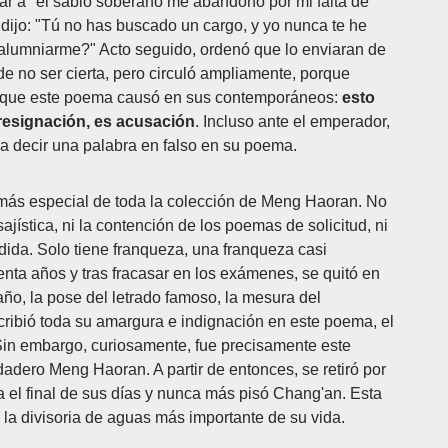
gar a "el sabio soberano me abandonó por mi falta de
 dijo: "Tú no has buscado un cargo, y yo nunca te he
alumniarme?" Acto seguido, ordenó que lo enviaran de
ede no ser cierta, pero circuló ampliamente, porque
ón que este poema causó en sus contemporáneos:
esto
 resignación, es acusación
. Incluso ante el emperador,
 decir una palabra en falso en su poema.
 más especial de toda la colección de Meng Haoran. No
ajística, ni la contención de los poemas de solicitud, ni
ida. Solo tiene franqueza, una franqueza casi
nta años y tras fracasar en los exámenes, se quitó en
ño, la pose del letrado famoso, la mesura del
cribió toda su amargura e indignación en este poema, el
in embargo, curiosamente, fue precisamente este
dadero Meng Haoran. A partir de entonces, se retiró por
 el final de sus días y nunca más pisó Chang'an. Esta
 la divisoria de aguas más importante de su vida.