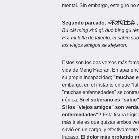
mental. Sin embargo, este giro no e
Segundo pareado: «不才明
Bù cái míng zhǔ qì, duō bìng gù ré
Por mi falta de talento, el sabio
los viejos amigos se alejaron.
Estos son los dos versos más famo
vida de Meng Haoran. En apariencia
su propia incapacidad;
"muchas e
embargo, en el instante en que "fa
"muchas enfermedades" se contrast
irónica.
Si el soberano es "sabio
Si los "viejos amigos" son ver
enfermedades"?
Esta fisura lógic
más triste es que quizás ambos ve
sirvió en un cargo, y efectivamente 
fracaso.
El dolor más profundo no