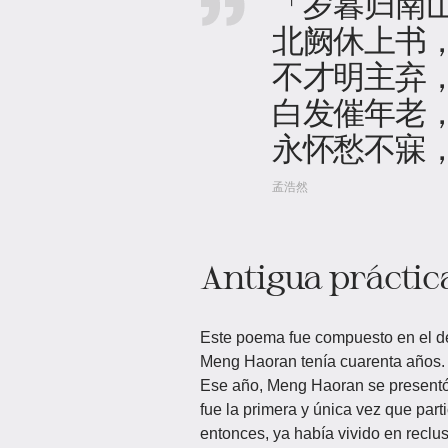
「岁暮归南
北阙休上书
不才明主弃
白发催年老
永怀愁不寐
孟浩然
Antigua práctic
Este poema fue compuesto en el de
Meng Haoran tenía cuarenta años. F
Ese año, Meng Haoran se presentó
fue la primera y única vez que par
entonces, ya había vivido en recl