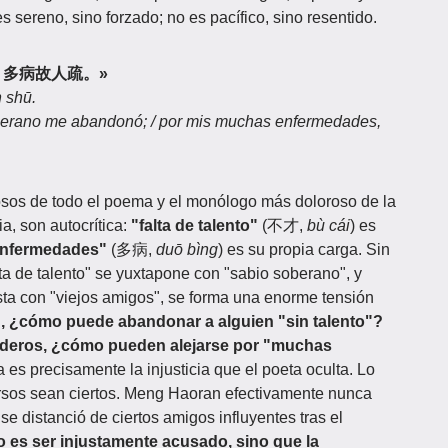
s sereno, sino forzado; no es pacífico, sino resentido.
主弃，多病故人疏。»
n shū.
 soberano me abandonó; / por mis muchas enfermedades,
sos de todo el poema y el monólogo más doloroso de la
, son autocrítica:
"falta de talento"
(不才,
bù cái
) es
nfermedades"
(多病,
duō bìng
) es su propia carga. Sin
lta de talento" se yuxtapone con "sabio soberano", y
a con "viejos amigos", se forma una enorme tensión
", ¿cómo puede abandonar a alguien "sin talento"?
daderos, ¿cómo pueden alejarse por "muchas
a es precisamente la injusticia que el poeta oculta. Lo
rsos sean ciertos. Meng Haoran efectivamente nunca
se distanció de ciertos amigos influyentes tras el
 es ser injustamente acusado, sino que la