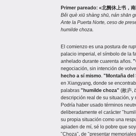
Primer pareado: «北阙休上书
Běi què xiū shàng shū, nán shān guī
Ante la Puerta Norte, ceso de pres
humilde choza.
El comienzo es una postura de rupt
palacio imperial, el símbolo de la 
anhelado durante cuarenta años.
"
negociación, sin intención de volv
hecho a sí mismo
.
"Montaña del
en Xiangyang, donde se encontraba
palabras
"humilde choza"
(敝庐,
b
descripción real de su situación, 
Podría haber usado términos neutros
deliberadamente el carácter "humi
su propia situación como una respue
apiaden de mí, sé lo pobre que soy.
"Choza", de "presentar memoriales"