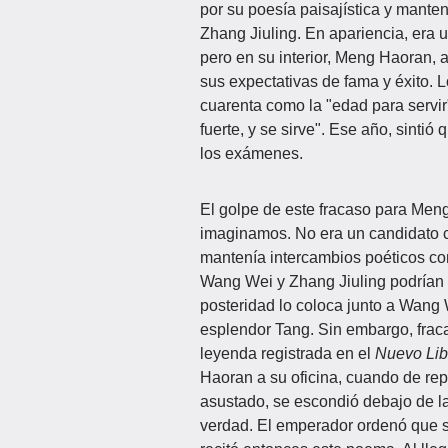
por su poesía paisajística y mante
Zhang Jiuling. En apariencia, era 
pero en su interior, Meng Haoran,
sus expectativas de fama y éxito. L
cuarenta como la "edad para servir
fuerte, y se sirve". Ese año, sinti
los exámenes.
El golpe de este fracaso para Me
imaginamos. No era un candidato cu
mantenía intercambios poéticos con 
Wang Wei y Zhang Jiuling podrían h
posteridad lo coloca junto a Wang W
esplendor Tang. Sin embargo, frac
leyenda registrada en el
Nuevo Lib
Haoran a su oficina, cuando de r
asustado, se escondió debajo de la
verdad. El emperador ordenó que s