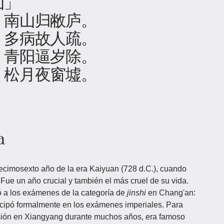
山」
，南山归敝庐。
，多病故人疏。
，青阳逼岁除。
，松月夜窗墟。
a
cimosexto año de la era Kaiyuan (728 d.C.), cuando
ue un año crucial y también el más cruel de su vida.
 a los exámenes de la categoría de
jinshi
en Chang'an:
ticipó formalmente en los exámenes imperiales. Para
usión en Xiangyang durante muchos años, era famoso