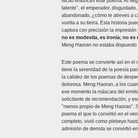
recitó entonces este poema. Al lle
talento", el emperador, disgustado,
abandonado, ¿cómo te atreves a c
vuelta a su tierra. Esta historia pu
captura con precisión la impresi
no es modestia, es ironía; no es
Meng Haoran no estaba dispuesto a
Este poema se convierte así en el
tiene la serenidad de la poesía pais
la calidez de los poemas de desped
dolorosa. Meng Haoran, a los cuare
ese momento la máscara del ermita
solicitante de recomendación, y es
"menos propio de Meng Haoran". S
poema el que lo convirtió en el ver
completo, vivió como plebeyo hasta
admisión de derrota se convirtió en