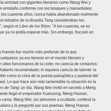
nía amistad con gigantes literarios como Wang Wei y
un ermitaño conforme con los bosques y manantiales;
 a los cuarenta años, nunca había abandonado realmente
os letrados de la dinastía Tang consideraban los
", según el
Libro de los Ritos
: "A los cuarenta, se es
ó que ya no podía esperar más. Sin embargo, fracasó en
ng Haoran fue mucho más profundo de lo que
alquiera: ya era famoso en el mundo literario y
altos funcionarios de la corte; no carecía de contactos:
aberlo recomendado; ni siquiera carecía de talento: la
ei como la cima de la poesía paisajística y pastoral del
asó. Lo que hace aún más lamentable la situación es la
ro de Tang
: un día, Wang Wei invitó en secreto a Meng
epente llegó el emperador Xuanzong. Meng Haoran,
 cama. Wang Wei, sin atreverse a ocultarlo, confesó la
aliera y le preguntó por sus poemas. Meng Haoran