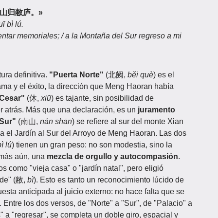
，南山归敝庐。»
 bì lú.
entar memoriales; / a la Montaña del Sur regreso a mi
ura definitiva.
"Puerta Norte"
(北阙,
běi què
) es el
fama y el éxito, la dirección que Meng Haoran había
Cesar"
(休,
xiū
) es tajante, sin posibilidad de
er atrás. Más que una declaración, es un
juramento
 Sur"
(南山,
nán shān
) se refiere al sur del monte Xian
 el Jardín al Sur del Arroyo de Meng Haoran. Las dos
ì lú
) tienen un gran peso: no son modestia, sino la
y más aún, una
mezcla de orgullo y autocompasión
.
 como "vieja casa" o "jardín natal", pero eligió
lde" (敝,
bì
). Esto es tanto un reconocimiento lúcido de
sta anticipada al juicio externo: no hace falta que se
 Entre los dos versos, de "Norte" a "Sur", de "Palacio" a
 a "regresar", se completa un doble giro, espacial y