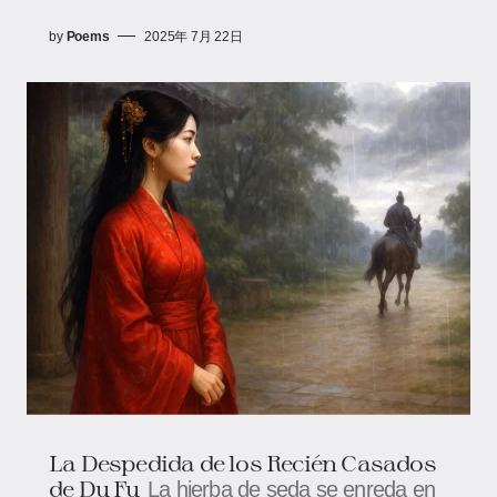
by
Poems
2025年 7月 22日
La Despedida de los Recién Casados
de Du Fu
La hierba de seda se enreda en