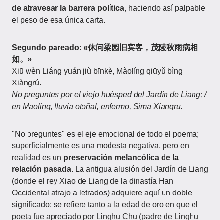
de atravesar la barrera política
, haciendo así palpable
el peso de esa única carta.
Segundo pareado: «休问梁园旧宾客，茂陵秋雨病相
如。»
Xiū wèn Liáng yuán jiù bīnkè, Màolíng qiūyǔ bìng
Xiàngrú.
No preguntes por el viejo huésped del Jardín de Liang; /
en Maoling, lluvia otoñal, enfermo, Sima Xiangru.
"No preguntes" es el eje emocional de todo el poema;
superficialmente es una modesta negativa, pero en
realidad es un
preservación melancólica de la
relación pasada
. La antigua alusión del Jardín de Liang
(donde el rey Xiao de Liang de la dinastía Han
Occidental atrajo a letrados) adquiere aquí un doble
significado: se refiere tanto a la edad de oro en que el
poeta fue apreciado por Linghu Chu (padre de Linghu