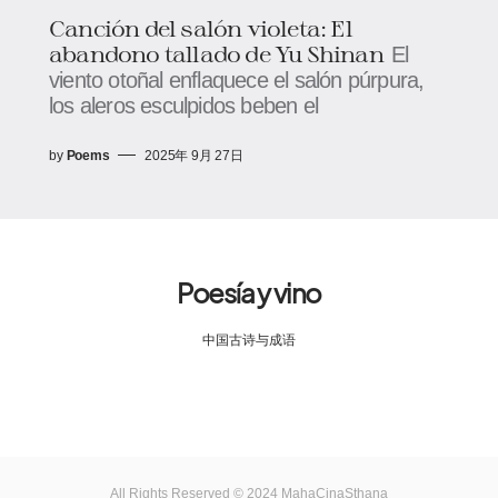
Canción del salón violeta: El
abandono tallado de Yu Shinan
El
viento otoñal enflaquece el salón púrpura,
los aleros esculpidos beben el
by
Poems
2025年 9月 27日
Poesía y vino
中国古诗与成语
All Rights Reserved © 2024 MahaCinaSthana