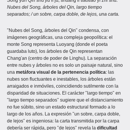
Sōng yún Qín shù jiǔ lí jū, shuāng lǐ tiáotiáo yī zhǐ shū.
Nubes del Song, árboles del Qin, largo tiempo
separados; / un sobre, carpa doble, de lejos, una carta.
"Nubes del Song, árboles del Qin" condensa, con
imágenes geográficas, una compleja geopolítica: el
monte Song representa Luoyang (donde el poeta
guardaba luto), los árboles de Qin representan
Chang'an (centro de poder de Linghu). La separación
entre nubes y árboles no es solo un paisaje natural, sino
una
metáfora visual de la pertenencia política
: las
nubes son fluctuantes e inestables, los árboles están
arraigados e inmóviles, coincidiendo sutilmente con la
disparidad de situaciones. El carácter "largo tiempo" en
"largo tiempo separados" sugiere que el distanciamiento
no fue súbito, sino un estado estructural formado a lo
largo de los años. La expresión "un sobre, carpa doble,
de lejos" es ingeniosa: la carta transmitida por la carpa
debería ser rápida, pero "de lejos" revela la
dificultad