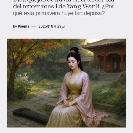
del tercer mes I de Yang Wanli
¿Por
qué esta primavera huye tan deprisa?
by
Poems
2025年 8月 29日