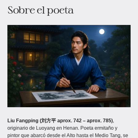
Sobre el poeta​
Liu Fangping (刘方平 aprox. 742 – aprox. 785)
,
originario de Luoyang en Henan. Poeta ermitaño y
pintor que abarcó desde el Alto hasta el Medio Tang, se