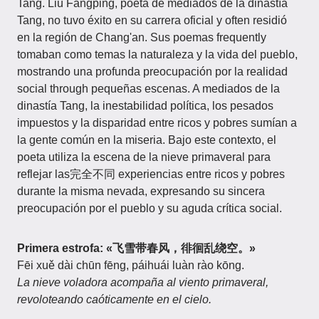
Tang. Liu Fangping, poeta de mediados de la dinastía
Tang, no tuvo éxito en su carrera oficial y often residió
en la región de Chang'an. Sus poemas frequently
tomaban como temas la naturaleza y la vida del pueblo,
mostrando una profunda preocupación por la realidad
social through pequeñas escenas. A mediados de la
dinastía Tang, la inestabilidad política, los pesados
impuestos y la disparidad entre ricos y pobres sumían a
la gente común en la miseria. Bajo este contexto, el
poeta utiliza la escena de la nieve primaveral para
reflejar las完全不同 experiencias entre ricos y pobres
durante la misma nevada, expresando su sincera
preocupación por el pueblo y su aguda crítica social.
Primera estrofa: «飞雪带春风，徘徊乱绕空。»
Fēi xuě dài chūn fēng, páihuái luàn rào kōng.
La nieve voladora acompaña al viento primaveral,
revoloteando caóticamente en el cielo.