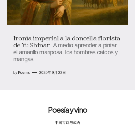
Ironía imperial a la doncella florista
de Yu Shinan
A medio aprender a pintar
el amarillo mariposa, los hombres caídos y
mangas
by
Poems
2025年 9月 22日
Poesía y vino
中国古诗与成语