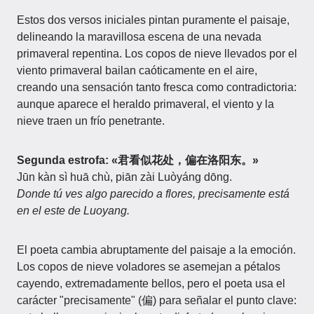
Estos dos versos iniciales pintan puramente el paisaje,
delineando la maravillosa escena de una nevada
primaveral repentina. Los copos de nieve llevados por el
viento primaveral bailan caóticamente en el aire,
creando una sensación tanto fresca como contradictoria:
aunque aparece el heraldo primaveral, el viento y la
nieve traen un frío penetrante.
Segunda estrofa: «君看似花处，偏在洛阳东。»
Jūn kàn sì huā chù, piān zài Luòyáng dōng.
Donde tú ves algo parecido a flores, precisamente está
en el este de Luoyang.
El poeta cambia abruptamente del paisaje a la emoción.
Los copos de nieve voladores se asemejan a pétalos
cayendo, extremadamente bellos, pero el poeta usa el
carácter "precisamente" (偏) para señalar el punto clave: