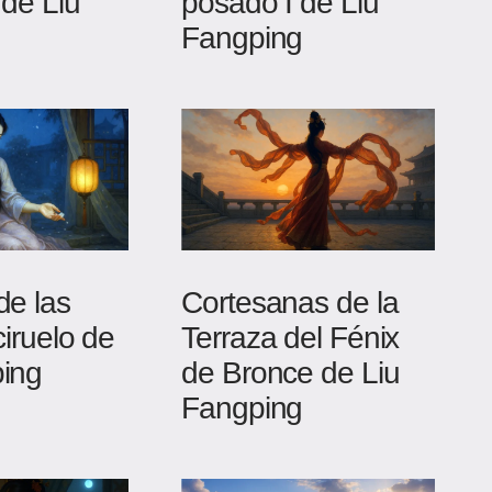
 de Liu
posado I de Liu
Fangping
de las
Cortesanas de la
ciruelo de
Terraza del Fénix
ping
de Bronce de Liu
Fangping