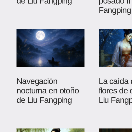
de Liu Fangping
posado II
Fangping
Navegación
La caída 
nocturna en otoño
flores de 
de Liu Fangping
Liu Fang