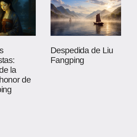
s
Despedida de Liu
tas:
Fangping
de la
honor de
ping