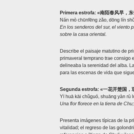
Primera estrofa: «南陌春风
Nán mò chūnfēng zǎo, dōng lín shǔ
En los senderos del sur, el viento 
sobre la casa oriental.
Describe el paisaje matutino de pri
primaveral temprano trae consigo e
delineaba la serenidad del alba. La
para las escenas de vida que sigu
Segunda estrofa: «一花开楚
Yī huā kāi chǔguó, shuāng yàn rù lú
Una flor florece en la tierra de Chu
Presenta imágenes típicas de la pri
vitalidad; el regreso de las golond