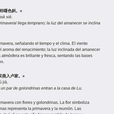
早，东邻曙色斜。»
sè xié.
primaveral llega temprano; la luz del amanecer se inclina
mavera, señalando el tiempo y el clima. El viento
l aroma del renacimiento; la luz inclinada del amanecer
 atmósfera es brillante y fresca, sentando las bases
en.
国，双燕入卢家。»
 jiā.
; un par de golondrinas entran a la casa de Lu.
mavera con flores y golondrinas. La flor simboliza
rinas representa la primavera y la reunión. Las