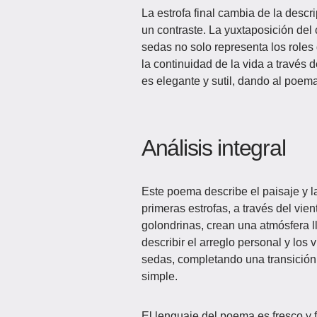
La estrofa final cambia de la descr
un contraste. La yuxtaposición del 
sedas no solo representa los roles 
la continuidad de la vida a través 
es elegante y sutil, dando al poema
Análisis integral
Este poema describe el paisaje y l
primeras estrofas, a través del vien
golondrinas, crean una atmósfera ll
describir el arreglo personal y los 
sedas, completando una transición g
simple.
El lenguaje del poema es fresco y f