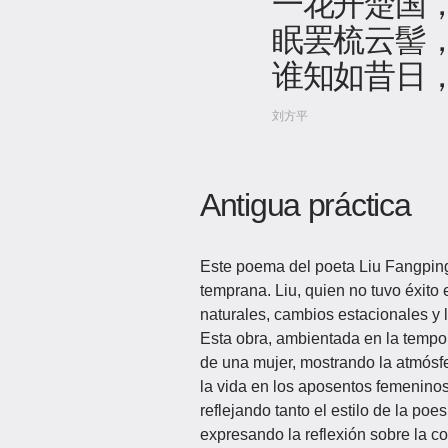
一花开楚国
眠罢梳云髻
谁知如昔日
刘方平
Antigua práctica
Este poema del poeta Liu Fangping 
temprana. Liu, quien no tuvo éxito 
naturales, cambios estacionales y
Esta obra, ambientada en la tempor
de una mujer, mostrando la atmósfer
la vida en los aposentos femenino
reflejando tanto el estilo de la po
expresando la reflexión sobre la con