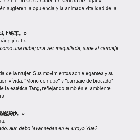
sa de Lu" no solo añaden un sentido de lugar y
én sugieren la opulencia y la animada vitalidad de la
，妆成上锦车。»
hàng jǐn chē.
 como una nube; una vez maquillada, sube al carruaje
vida de la mujer. Sus movimientos son elegantes y su
en vívida. "Moño de nube" y "carruaje de brocado"
de la estética Tang, reflejando también el ambiente
ra.
，更浣越溪纱。»
hā.
do, aún debo lavar sedas en el arroyo Yue?