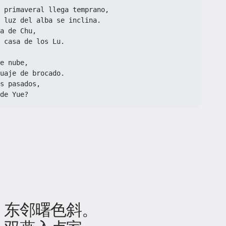
 primaveral llega temprano,  
a luz del alba se inclina.  
a de Chu,  
 casa de los Lu.  
e nube,  
uaje de brocado.  
s pasados,  
de Yue?
，东邻曙色斜。