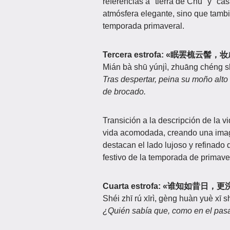
referencias a "tierra de Chu" y "ca
atmósfera elegante, sino que tambi
temporada primaveral.
Tercera estrofa: «眠罢梳云髻
Mián bà shū yúnjì, zhuāng chéng s
Tras despertar, peina su moño alto
de brocado.
Transición a la descripción de la 
vida acomodada, creando una imag
destacan el lado lujoso y refinado 
festivo de la temporada de primave
Cuarta estrofa: «谁知如昔日
Shéi zhī rú xīrì, gèng huàn yuè xī s
¿Quién sabía que, como en el pasa