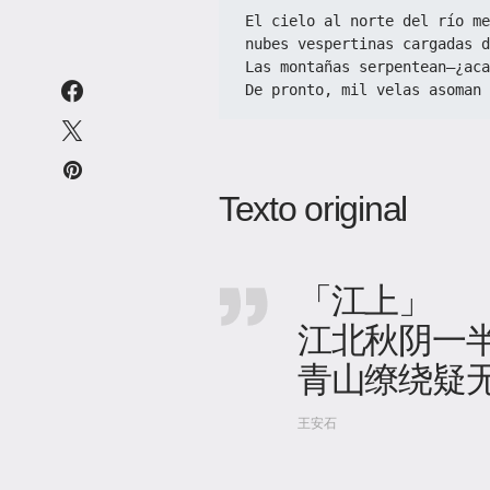
El cielo al norte del río me
nubes vespertinas cargadas d
Las montañas serpentean—¿aca
De pronto, mil velas asoman 
Texto original
「江上」
江北秋阴一
青山缭绕疑
王安石