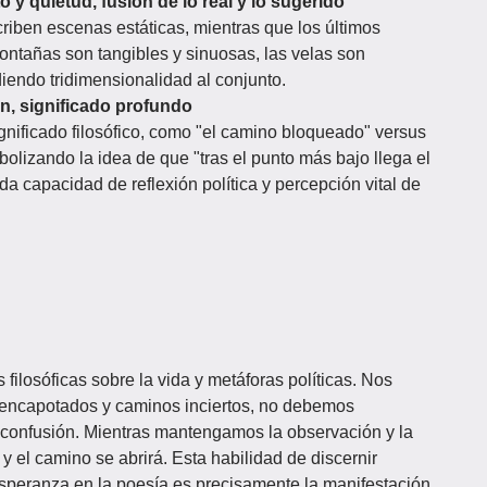
y quietud, fusión de lo real y lo sugerido
riben escenas estáticas, mientras que los últimos
ontañas son tangibles y sinuosas, las velas son
iendo tridimensionalidad al conjunto.
n, significado profundo
gnificado filosófico, como "el camino bloqueado" versus
bolizando la idea de que "tras el punto más bajo llega el
a capacidad de reflexión política y percepción vital de
 filosóficas sobre la vida y metáforas políticas. Nos
s encapotados y caminos inciertos, no debemos
 confusión. Mientras mantengamos la observación y la
 y el camino se abrirá. Esta habilidad de discernir
 esperanza en la poesía es precisamente la manifestación