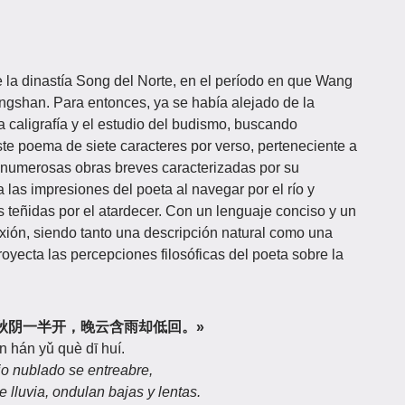
la dinastía Song del Norte, en el período en que Wang
ngshan. Para entonces, ya se había alejado de la
la caligrafía y el estudio del budismo, buscando
Este poema de siete caracteres por verso, perteneciente a
s numerosas obras breves caracterizadas por su
 las impresiones del poeta al navegar por el río y
s teñidas por el atardecer. Con un lenguaje conciso y un
exión, siendo tanto una descripción natural como una
oyecta las percepciones filosóficas del poeta sobre la
秋阴一半开，晚云含雨却低回。»
ún hán yǔ què dī huí.
dio nublado se entreabre,
 lluvia, ondulan bajas y lentas.