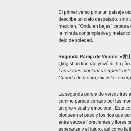
El primer verso pinta un paisaje oto
describe un cielo despejado, sino 
mezclan. "Ondulan bajas" captura 
la mirada contemplativa y melancó
dejo de soledad.
Segunda Pareja de Versos:
«青
Qīng shān liáo rào yí wú lù, hū jiàn 
Las verdes montañas serpenteante
Cuando de pronto, mil velas emerge
La segunda pareja de versos traslad
camino parece cerrado por las mon
un giro visual y emocional. Este c
bloquean el paso y los ríos que pa
entre sauces florecientes y flores b
esperanza y el futuro, así como la 