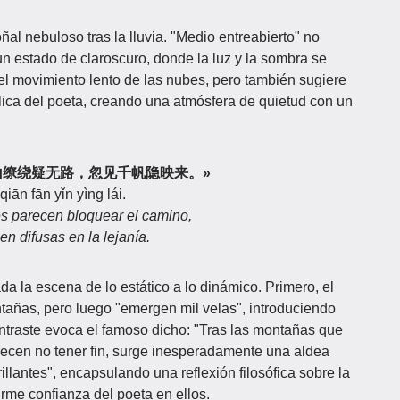
ñal nebuloso tras la lluvia. "Medio entreabierto" no
un estado de claroscuro, donde la luz y la sombra se
el movimiento lento de las nubes, pero también sugiere
lica del poeta, creando una atmósfera de quietud con un
山缭绕疑无路，忽见千帆隐映来。»
qiān fān yǐn yìng lái.
s parecen bloquear el camino,
n difusas en la lejanía.
a la escena de lo estático a lo dinámico. Primero, el
tañas, pero luego "emergen mil velas", introduciendo
ontraste evoca el famoso dicho: "Tras las montañas que
recen no tener fin, surge inesperadamente una aldea
rillantes", encapsulando una reflexión filosófica sobre la
firme confianza del poeta en ellos.