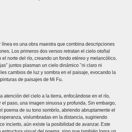
r línea es una obra maestra que combina descripciones
nes. Los primeros dos versos retratan el cielo otoñal
n el norte del río, creando un fondo etéreo y melancólico.
as" juntos plasman un cielo dinámico "ni claro ni
utiles cambios de luz y sombra en el paisaje, evocando la
 pinturas de paisajes de Mi Fu.
 atención del cielo a la tierra, enfocándose en el río,
 el paso, una imagen sinuosa y profunda. Sin embargo,
 el poema de su tono sombrío, abriendo abruptamente el
esperanza, vislumbradas en la distancia, sugiriendo
 incierto, aún existe la posibilidad de avanzar. Este
a estructura visual del poema, sino que también logra un