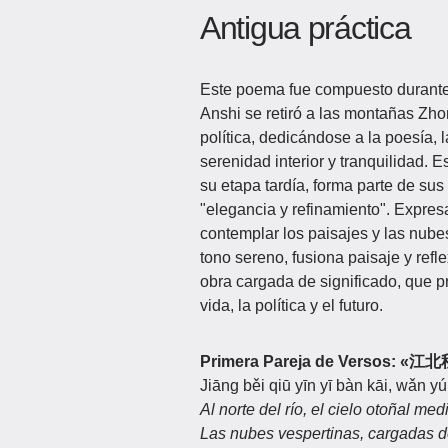
Antigua práctica
Este poema fue compuesto durante 
Anshi se retiró a las montañas Zho
política, dedicándose a la poesía, 
serenidad interior y tranquilidad. 
su etapa tardía, forma parte de su
"elegancia y refinamiento". Expresa
contemplar los paisajes y las nube
tono sereno, fusiona paisaje y refl
obra cargada de significado, que pr
vida, la política y el futuro.
Primera Pareja de Versos:
«江北
Jiāng běi qiū yīn yī bàn kāi, wǎn y
Al norte del río, el cielo otoñal me
Las nubes vespertinas, cargadas de