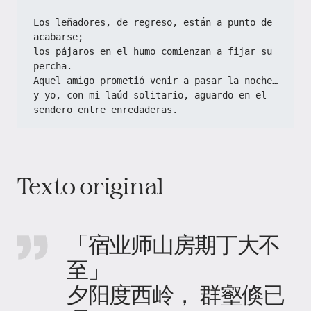
Los leñadores, de regreso, están a punto de 
acabarse;
los pájaros en el humo comienzan a fijar su 
percha.
Aquel amigo prometió venir a pasar la noche…
y yo, con mi laúd solitario, aguardo en el 
sendero entre enredaderas.
Texto original
「宿业师山房期丁大不
至」
夕阳度西岭， 群壑倏已