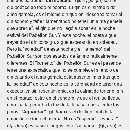
Las dos palabras
"qin solitario"
(孤琴,
gū qín
) son el
ojo poético de todo el poema. El qin es el símbolo del
alma gemela, es el mismo qin que en "deseaba tomar el
qín sonoro y tañer, lamentando no tener un alma gemela
que aprecie", el qin que no llegó a sonar en la noche
estival del Pabellón Sur. Y esta noche, el poeta sigue
trayendo el qin consigo, sigue esperando en soledad.
Pero la "soledad" de esta noche y el "lamento" del
Pabellón Sur son dos estados de ánimo radicalmente
diferentes. El "lamento" del Pabellón Sur es el pesar de
tener una expectativa que no se cumple, el silencio del
qin cuando el alma gemela está ausente; mientras que
la "soledad" de esta noche es la serenidad de tener una
expectativa sin resentimiento, es la calma de tener el qin
en el regazo, estar en el sendero, y que el amigo llegue
o no, nada perturba la luz de la luna y la brisa entre los
pinos.
"Aguardar"
(候,
hòu
) es el destino final de la
emoción de todo el poema. No es "esperar": "esperar"
(等,
děng
) es pasivo, angustioso; "aguardar" (候,
hòu
) es