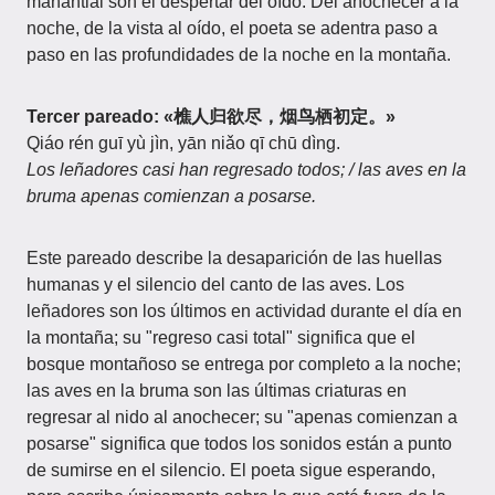
manantial son el despertar del oído. Del anochecer a la
noche, de la vista al oído, el poeta se adentra paso a
paso en las profundidades de la noche en la montaña.
Tercer pareado: «樵人归欲尽，烟鸟栖初定。»
Qiáo rén guī yù jìn, yān niǎo qī chū dìng.
Los leñadores casi han regresado todos; / las aves en la
bruma apenas comienzan a posarse.
Este pareado describe la desaparición de las huellas
humanas y el silencio del canto de las aves. Los
leñadores son los últimos en actividad durante el día en
la montaña; su "regreso casi total" significa que el
bosque montañoso se entrega por completo a la noche;
las aves en la bruma son las últimas criaturas en
regresar al nido al anochecer; su "apenas comienzan a
posarse" significa que todos los sonidos están a punto
de sumirse en el silencio. El poeta sigue esperando,