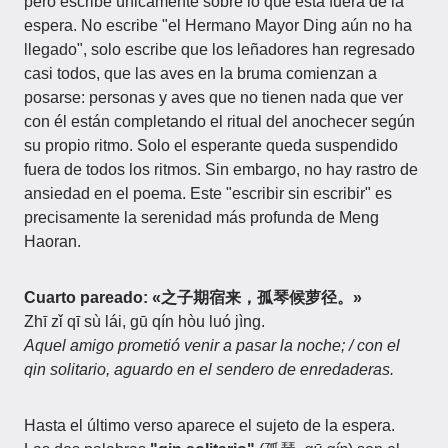
pero escribe únicamente sobre lo que está fuera de la
espera. No escribe "el Hermano Mayor Ding aún no ha
llegado", solo escribe que los leñadores han regresado
casi todos, que las aves en la bruma comienzan a
posarse: personas y aves que no tienen nada que ver
con él están completando el ritual del anochecer según
su propio ritmo. Solo el esperante queda suspendido
fuera de todos los ritmos. Sin embargo, no hay rastro de
ansiedad en el poema. Este "escribir sin escribir" es
precisamente la serenidad más profunda de Meng
Haoran.
Cuarto pareado: «之子期宿来，孤琴候萝径。»
Zhī zǐ qī sù lái, gū qín hòu luó jìng.
Aquel amigo prometió venir a pasar la noche; / con el
qin solitario, aguardo en el sendero de enredaderas.
Hasta el último verso aparece el sujeto de la espera.