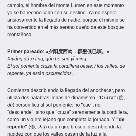
cambio, el hombre del monte Lumen en este momento
ya se ha reconciliado con su destino. Ya no espera
ansiosamente la llegada de nadie, porque él mismo se
ha convertido en el más sereno dueño de este bosque
montañoso.
Primer pareado: «夕阳度西岭，群壑倏已暝。»
Xīyáng dù xī lǐng, qún hè shū yǐ míng.
El sol poniente cruza la cordillera oeste; / los valles, de
repente, ya están oscurecidos.
Comienza describiendo la llegada del anochecer, pero
utiliza dos palabras llenas de dinamismo.
"Cruza"
(度,
dù
) personifica al sol poniente: no "cae", no
"desciende", sino que "cruza" serenamente la cordillera,
como un viajero lejano que completa la jornada. Y
"de
repente"
(倏,
shū
) da un giro brusco, describiendo la
rapidez con que los valles pasan de la luz a la