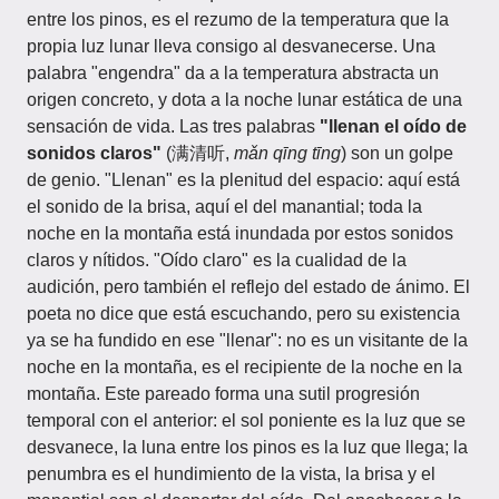
entre los pinos, es el rezumo de la temperatura que la
propia luz lunar lleva consigo al desvanecerse. Una
palabra "engendra" da a la temperatura abstracta un
origen concreto, y dota a la noche lunar estática de una
sensación de vida. Las tres palabras
"llenan el oído de
sonidos claros"
(满清听,
mǎn qīng tīng
) son un golpe
de genio. "Llenan" es la plenitud del espacio: aquí está
el sonido de la brisa, aquí el del manantial; toda la
noche en la montaña está inundada por estos sonidos
claros y nítidos. "Oído claro" es la cualidad de la
audición, pero también el reflejo del estado de ánimo. El
poeta no dice que está escuchando, pero su existencia
ya se ha fundido en ese "llenar": no es un visitante de la
noche en la montaña, es el recipiente de la noche en la
montaña. Este pareado forma una sutil progresión
temporal con el anterior: el sol poniente es la luz que se
desvanece, la luna entre los pinos es la luz que llega; la
penumbra es el hundimiento de la vista, la brisa y el