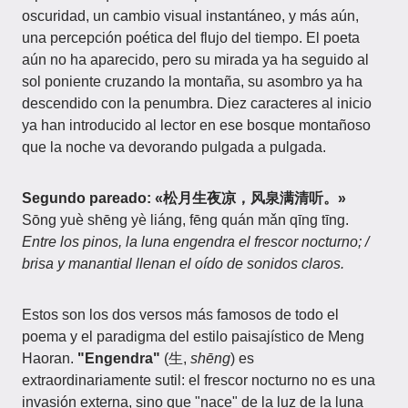
oscuridad, un cambio visual instantáneo, y más aún,
una percepción poética del flujo del tiempo. El poeta
aún no ha aparecido, pero su mirada ya ha seguido al
sol poniente cruzando la montaña, su asombro ya ha
descendido con la penumbra. Diez caracteres al inicio
ya han introducido al lector en ese bosque montañoso
que la noche va devorando pulgada a pulgada.
Segundo pareado: «松月生夜凉，风泉满清听。»
Sōng yuè shēng yè liáng, fēng quán mǎn qīng tīng.
Entre los pinos, la luna engendra el frescor nocturno; /
brisa y manantial llenan el oído de sonidos claros.
Estos son los dos versos más famosos de todo el
poema y el paradigma del estilo paisajístico de Meng
Haoran.
"Engendra"
(生,
shēng
) es
extraordinariamente sutil: el frescor nocturno no es una
invasión externa, sino que "nace" de la luz de la luna