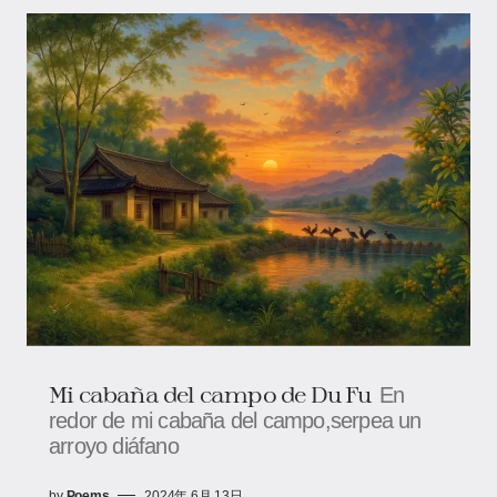
Mi cabaña del campo de Du Fu
En
redor de mi cabaña del campo,serpea un
arroyo diáfano
by
Poems
2024年 6月 13日