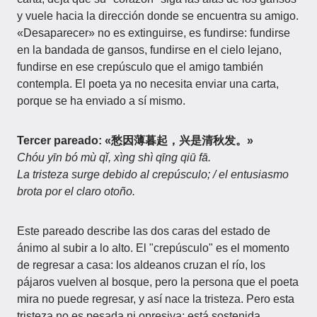
y vuele hacia la dirección donde se encuentra su amigo.
«Desaparecer» no es extinguirse, es fundirse: fundirse
en la bandada de gansos, fundirse en el cielo lejano,
fundirse en ese crepúsculo que el amigo también
contempla. El poeta ya no necesita enviar una carta,
porque se ha enviado a sí mismo.
Tercer pareado: «愁因薄暮起，兴是清秋发。»
Chóu yīn bó mù qǐ, xìng shì qīng qiū fā.
La tristeza surge debido al crepúsculo; / el entusiasmo
brota por el claro otoño.
Este pareado describe las dos caras del estado de
ánimo al subir a lo alto. El "crepúsculo" es el momento
de regresar a casa: los aldeanos cruzan el río, los
pájaros vuelven al bosque, pero la persona que el poeta
mira no puede regresar, y así nace la tristeza. Pero esta
tristeza no es pesada ni opresiva; está sostenida