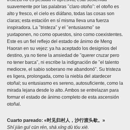
suavemente por las palabras "claro otoño": el otoño es
alto y fresco, el cielo es diáfano, todas las cosas son
claras; esta estación en sí misma lleva una fuerza
inspiradora. La "tristeza" y el "entusiasmo" se
yuxtaponen, no como opuestos, sino como coexistentes.
Este es un fiel reflejo del estado de ánimo de Meng
Haoran en su vejez: ya ha aceptado los designios del
destino, ya no tiene la ansiedad de "querer cruzar pero
no tener barca", ni escribe la indignación de "el talento
mediocre, el sabio soberano me abandonó". Su tristeza
es ligera, prolongada, como la niebla del atardecer
otoñal; su entusiasmo es sereno, autosuficiente, como la
mirada lejana desde lo alto. Ambos se entrelazan para
formar el estado de ánimo completo de esta ascensión
otoñal.
Cuarto pareado: «时见归村人，沙行渡头歇。»
Shí jiàn guī cūn rén, shā xíng dù tóu xiē.