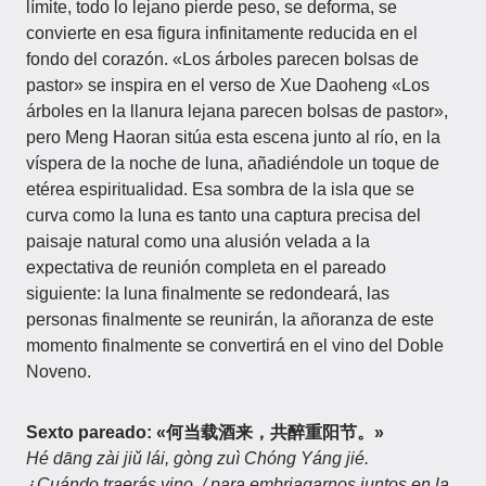
límite, todo lo lejano pierde peso, se deforma, se
convierte en esa figura infinitamente reducida en el
fondo del corazón. «Los árboles parecen bolsas de
pastor» se inspira en el verso de Xue Daoheng «Los
árboles en la llanura lejana parecen bolsas de pastor»,
pero Meng Haoran sitúa esta escena junto al río, en la
víspera de la noche de luna, añadiéndole un toque de
etérea espiritualidad. Esa sombra de la isla que se
curva como la luna es tanto una captura precisa del
paisaje natural como una alusión velada a la
expectativa de reunión completa en el pareado
siguiente: la luna finalmente se redondeará, las
personas finalmente se reunirán, la añoranza de este
momento finalmente se convertirá en el vino del Doble
Noveno.
Sexto pareado: «何当载酒来，共醉重阳节。»
Hé dāng zài jiǔ lái, gòng zuì Chóng Yáng jié.
¿Cuándo traerás vino, / para embriagarnos juntos en la