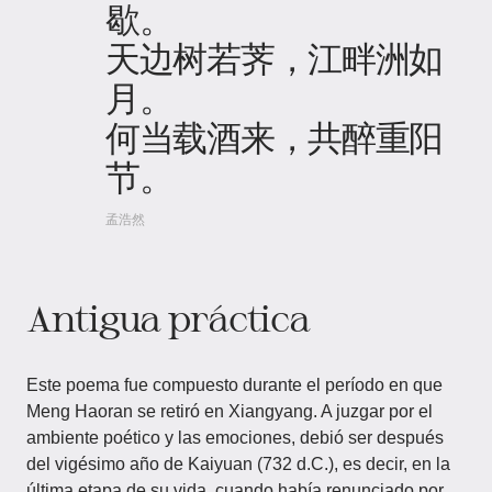
歇。
天边树若荠，江畔洲如
月。
何当载酒来，共醉重阳
节。
孟浩然
Antigua práctica
Este poema fue compuesto durante el período en que
Meng Haoran se retiró en Xiangyang. A juzgar por el
ambiente poético y las emociones, debió ser después
del vigésimo año de Kaiyuan (732 d.C.), es decir, en la
última etapa de su vida, cuando había renunciado por