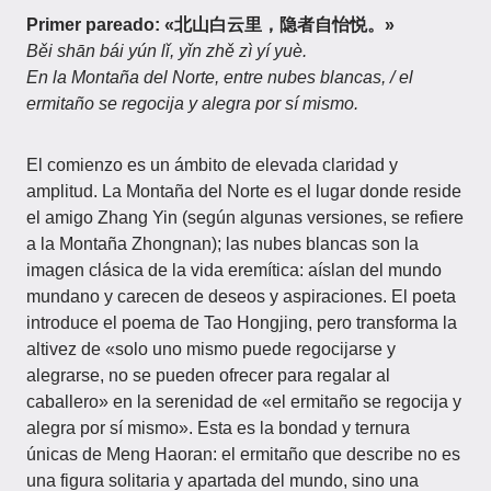
Primer pareado: «北山白云里，隐者自怡悦。»
Běi shān bái yún lǐ, yǐn zhě zì yí yuè.
En la Montaña del Norte, entre nubes blancas, / el
ermitaño se regocija y alegra por sí mismo.
El comienzo es un ámbito de elevada claridad y
amplitud. La Montaña del Norte es el lugar donde reside
el amigo Zhang Yin (según algunas versiones, se refiere
a la Montaña Zhongnan); las nubes blancas son la
imagen clásica de la vida eremítica: aíslan del mundo
mundano y carecen de deseos y aspiraciones. El poeta
introduce el poema de Tao Hongjing, pero transforma la
altivez de «solo uno mismo puede regocijarse y
alegrarse, no se pueden ofrecer para regalar al
caballero» en la serenidad de «el ermitaño se regocija y
alegra por sí mismo». Esta es la bondad y ternura
únicas de Meng Haoran: el ermitaño que describe no es
una figura solitaria y apartada del mundo, sino una