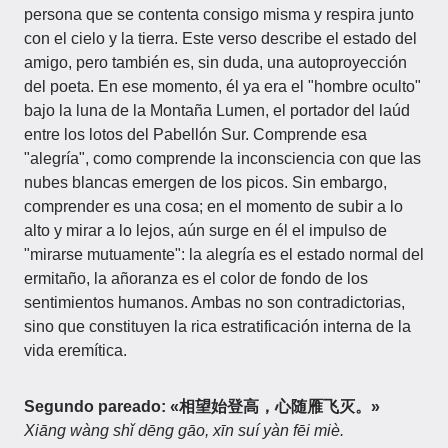
persona que se contenta consigo misma y respira junto
con el cielo y la tierra. Este verso describe el estado del
amigo, pero también es, sin duda, una autoproyección
del poeta. En ese momento, él ya era el "hombre oculto"
bajo la luna de la Montaña Lumen, el portador del laúd
entre los lotos del Pabellón Sur. Comprende esa
"alegría", como comprende la inconsciencia con que las
nubes blancas emergen de los picos. Sin embargo,
comprender es una cosa; en el momento de subir a lo
alto y mirar a lo lejos, aún surge en él el impulso de
"mirarse mutuamente": la alegría es el estado normal del
ermitaño, la añoranza es el color de fondo de los
sentimientos humanos. Ambas no son contradictorias,
sino que constituyen la rica estratificación interna de la
vida eremítica.
Segundo pareado: «相望始登高，心随雁飞灭。»
Xiāng wàng shǐ dēng gāo, xīn suí yàn fēi miè.