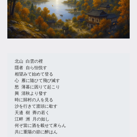
北山 白雲の裡
隱者 自ら怡悦す
相望みて始めて登る
心 雁に隨ひて飛び滅す
愁 薄暮に因りて起こり
興 清秋より發す
時に歸村の人を見る
沙を行きて渡頭に歇す
天邊 樹 薺の若く
江畔 洲 月の如し
何ぞ當に酒を載せて來らん
共に重陽の節に醉はん