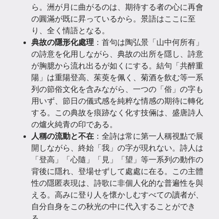
ら。洲が月に曲がるのは、期待する者の心に再會
の圓滿が既に昇っているから。景語はここに至
り、全く情語となる。
典故の隱形化處理
：首句は陶弘景「山中何所有」
の詩意を化用しながら、典故の出所を隱し、詩意
が胸臆から流れ出るが如くにする。結句「共醉重
陽」は重陽登高、茱萸を佩く、菊酒を飲む等一系
列の節俗文化を含みながら、一つの「俗」の字も
用いず、節日の儀式感を純粹な情感の期待に轉化
する。この典故を痕跡なく化す技倆は、盛唐詩人
の爐火純青の印である。
人稱の流動と不在
：全詩は常に第一人稱視點で展
開しながら、終始「我」の字が現れない。詩人は
「登高」「心隨」「見」「望」等一系列の動作の
背後に隱れ、登場せずして處處に在る。この主體
性の隱匿表現は、詩歌に非個人化的な普遍性を與
える。高みに登り人を懷かしむすべての讀者が、
自分自身をこの秋光の中に代入することができ
る。