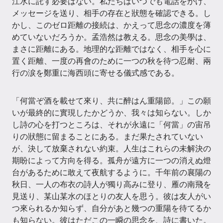
江水に託す必要はない。私たちはいつでも電話をかけ、
メッセージを送り、相手の存在と狀態を確認できる。し
かし、このゼロ距離の接続は、かえって思念の濃度を薄
めていないだろうか。孟浩然は教える。思念の美學は、
まさに距離にある。地理的な距離ではなく、相手を心に
置く距離、一度の再會のために一つの秋を待つ忍耐、兩
行の涙を鄭重に海西頭に寄せる儀式感である。
「何當ぞ酒を載せて來り、共に醉はん重陽節。」この願
いが最終的に實現したかどうか、我々は知らない。しか
し詩の心を打つところは、それが永遠に「何當」の宙吊
りの狀態に留まることにある。まだ果たされていない
が、決して放棄されない約束。人生はこれらの未解決の
期盼によって方向を得る。孤舟が遠方に一つの消えぬ燈
台があるために敢えて夜航するように。千年前の襄陽の
秋日、一人の布衣の詩人が獨り高みに登り、雁の南飛を
見送り、某山某水のほとりの友人を思う。彼は友人がい
つ來られるか知らず、自分があと幾つの重陽を待てるか
も知らない。彼はただこの一瞬の思念を、詩に書いた。