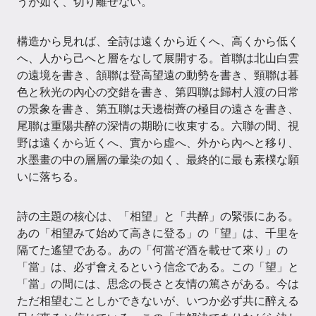
うが如く、切り離せない。
構造から見れば、全詩は遠くから近くへ、高くから低く
へ、人から己へと層をなして展開する。首聯は北山白雲
の遠境を書き、頷聯は登高望遠の動勢を書き、頸聯は暮
色と秋光の內心の交錯を書き、第四聯は歸村人渡の日常
の景象を書き、第五聯は天邊樹薺の極目の遠さを書き、
尾聯は重陽共醉の深情の期盼に收束する。六聯の間、視
野は遠くから近くへ、實から虛へ、外から內へと移り、
水墨畫の中の層層の暈染の如く、最終的に最も素樸な願
いに落ちる。
詩の主題の核心は、「相望」と「共醉」の緊張にある。
あの「相望みて始めて高きに登る」の「望」は、千里を
隔てた遙望である。あの「何當ぞ酒を載せて來り」の
「當」は、必ず會えるという信念である。この「望」と
「當」の間には、思念の長さと友情の篤さがある。今は
ただ相望むことしかできないが、いつか必ず共に醉える