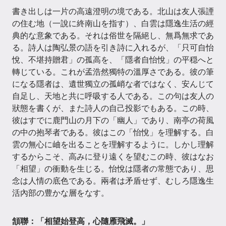
書き出しは一片の高遠澄明の境である。北山は友人張諲
の住む地（一說に終南山を指す）、白雲は隱逸生活の經
典的な意象である。それは俗世を隔絕し、無爲無求であ
る。詩人は陶弘景の語を引き詩に入れるが、「只可自怡
悅、不堪持贈君」の孤高を、「隱者自怡悅」の平穏へと
轉じている。これが孟浩然獨特の溫厚さである。彼の筆
になる隱者は、遺世獨立の孤峭な者ではなく、安んじて
自足し、天地と共に呼吸する人である。この句は友人の
狀態を書くが、また詩人の自己投影でもある。この時、
彼はすでに鹿門山の月下の「幽人」であり、南亭の荷風
の中の抱琴者である。彼はこの「怡悅」を理解する。白
雲の無心に岫を出ることを理解するように。しかし理解
するからこそ、高みに登り遠くを望むこの時、彼はなお
「相望」の衝動を生じる。怡悅は隱者の常態であり、思
念は人情の底色である。兩者は矛盾せず、むしろ隱逸生
活內部の豊かな層をなす。
頷聯：「相望始登高，心隨雁飛滅。」