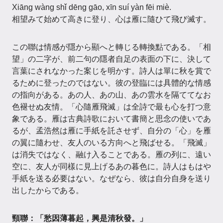
Xiāng wàng shǐ dēng gāo, xīn suí yàn fēi miè.
相望みて始めて高きに登り、心は雁に隨ひて飛び滅す。
この聯は情感が隱から顯へと轉じる轉換點である。「相
望」の二字が、前二句の隱者自足の表面の下に、決して
言葉にされなかった案じを明かす。詩人は單に秋を賞で
るために登ったのではない。彼の登臨には具體的な情感
の指向がある。あの人、あの山、あの雲水を隔ててなお
色褪せぬ友情。「心隨雁飛滅」は全詩で最も心を打つ意
象である。雁は古典詩歌において書簡と思念の使いであ
るが、孟浩然は雁に手紙を託させず、自分の「心」を雁
の翼に隨わせ、友人のいる方向へと飛ばせる。「飛滅」
は消失ではなく、融け入ることである。雁の列に、遠い
空に、友人が同樣に見上げるあの暮色に。詩人はもはや
手紙を送る必要はない。なぜなら、彼は自分自身を送り
出したからである。
頸聯：「愁因薄暮起，興是清秋發。」