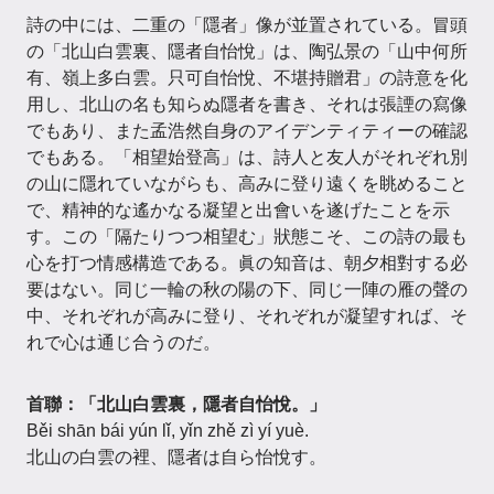
詩の中には、二重の「隱者」像が並置されている。冒頭
の「北山白雲裏、隱者自怡悅」は、陶弘景の「山中何所
有、嶺上多白雲。只可自怡悅、不堪持贈君」の詩意を化
用し、北山の名も知らぬ隱者を書き、それは張諲の寫像
でもあり、また孟浩然自身のアイデンティティーの確認
でもある。「相望始登高」は、詩人と友人がそれぞれ別
の山に隱れていながらも、高みに登り遠くを眺めること
で、精神的な遙かなる凝望と出會いを遂げたことを示
す。この「隔たりつつ相望む」狀態こそ、この詩の最も
心を打つ情感構造である。眞の知音は、朝夕相對する必
要はない。同じ一輪の秋の陽の下、同じ一陣の雁の聲の
中、それぞれが高みに登り、それぞれが凝望すれば、そ
れで心は通じ合うのだ。
首聯：「北山白雲裏，隱者自怡悅。」
Běi shān bái yún lǐ, yǐn zhě zì yí yuè.
北山の白雲の裡、隱者は自ら怡悅す。