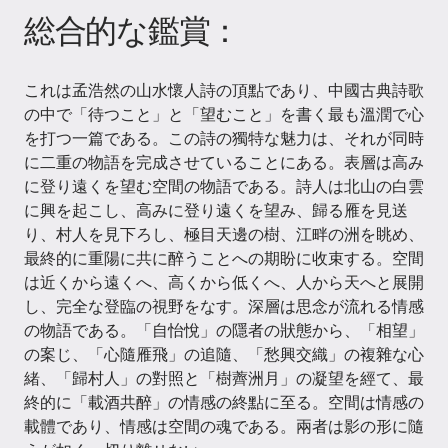
総合的な鑑賞：
これは孟浩然の山水懷人詩の頂點であり、中國古典詩歌
の中で「待つこと」と「望むこと」を書く最も溫潤で心
を打つ一篇である。この詩の獨特な魅力は、それが同時
に二重の物語を完成させていることにある。表層は高み
に登り遠くを望む空間の物語である。詩人は北山の白雲
に興を起こし、高みに登り遠くを望み、歸る雁を見送
り、村人を見下ろし、極目天邊の樹、江畔の洲を眺め、
最終的に重陽に共に醉うことへの期盼に收束する。空間
は近くから遠くへ、高くから低くへ、人から天へと展開
し、完全な登臨の視野をなす。深層は思念が流れる情感
の物語である。「自怡悅」の隱者の狀態から、「相望」
の案じ、「心隨雁飛」の追隨、「愁興交織」の複雜な心
緒、「歸村人」の對照と「樹薺洲月」の凝望を經て、最
終的に「載酒共醉」の情感の終點に至る。空間は情感の
載體であり、情感は空間の魂である。兩者は影の形に隨