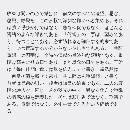
收束は問いの形で結ばれ、前文のすべての遠望、思念、
愁興、靜觀を、この素樸で深切な願いへと集める。それ
は強い呼びかけではなく、急な催促でもなく、ほとんど
獨語のような囁きである。「何當」の二字は、望みであ
り、待つことである。必ず訪れると確信する約束であ
り、いつ實現するか分からない侘しさでもある。「共醉
重陽」の四字は、全詩の情感の最終的な落點である。重
陽は高みに登る日であり、また思念の日でもある。王維
は「每に佳節に逢ふは親を倍思ふ」と書き、孟浩然は
「何當ぞ酒を載せて來り、共に醉はん重陽節」と書く。
前者は兄弟の思い、後者は知己の約束である。二人の襄
陽の詩人が、同じ一片の秋光の中で、異なる仕方で重陽
の情感の核を定義した。それは悲しみではなく、期待で
ある。孤獨ではなく、必ず再會できるという確信であ
る。