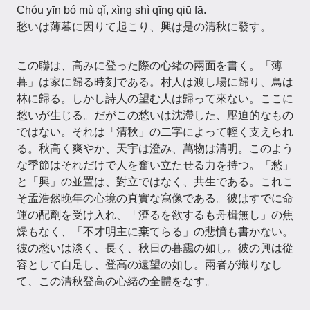
Chóu yīn bó mù qǐ, xìng shì qīng qiū fā.
愁いは薄暮に因りて起こり、興は是の清秋に發す。
この聯は、高みに登った際の心緒の兩面を書く。「薄
暮」は家に歸る時刻である。村人は渡し場に歸り、鳥は
林に歸る。しかし詩人の望む人は歸って來ない。ここに
愁いが生じる。だがこの愁いは沈滯した、壓迫的なもの
ではない。それは「清秋」の二字によって輕く支えられ
る。秋高く爽やか、天宇は澄み、萬物は清明。このよう
な季節はそれだけで人を奮い立たせる力を持つ。「愁」
と「興」の並置は、對立ではなく、共生である。これこ
そ孟浩然晚年の心境の真實な寫像である。彼はすでに命
運の配劑を受け入れ、「濟るを欲するも舟楫無し」の焦
燥もなく、「不才明主に棄てらる」の悲憤も書かない。
彼の愁いは淡く、長く、秋日の暮靄の如し。彼の興は從
容として自足し、登高の遠望の如し。兩者が織りなし
て、この清秋登高の心緒の全體をなす。