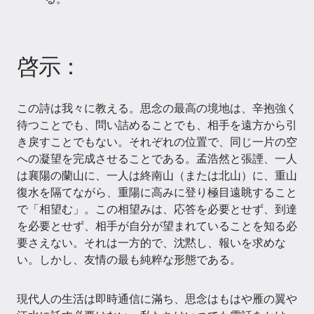
啓示：
この詩は我々に教える。思念の最高の境地は、辛抱強く
待つことでも、問い詰めることでも、相手を遠方から引
き戾すことでもない。それぞれの位置で、同じ一片の空
への凝望を完成させることである。孟浩然と張諲、一人
は襄陽の蘭山に、一人は終南山（または北山）に、重山
復水を隔てながら、重陽に高みに登り極目遠眺すること
で「相望む」。この相望みは、応答を必要とせず、到達
を必要とせず、相手が自分が望まれていることを知る必
要さえない。それは一方的で、沈黙し、報いを求めな
い。しかし、友情の最も純粹な形態である。
現代人の生活は即時通信に滿ち、思念はもはや雁の翼や