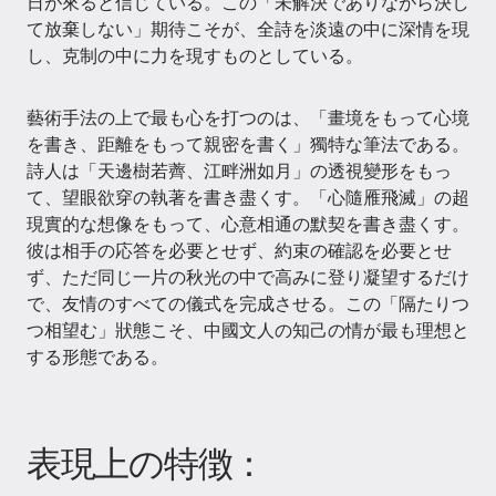
日が來ると信じている。この「未解決でありながら決し
て放棄しない」期待こそが、全詩を淡遠の中に深情を現
し、克制の中に力を現すものとしている。
藝術手法の上で最も心を打つのは、「畫境をもって心境
を書き、距離をもって親密を書く」獨特な筆法である。
詩人は「天邊樹若薺、江畔洲如月」の透視變形をもっ
て、望眼欲穿の執著を書き盡くす。「心隨雁飛滅」の超
現實的な想像をもって、心意相通の默契を書き盡くす。
彼は相手の応答を必要とせず、約束の確認を必要とせ
ず、ただ同じ一片の秋光の中で高みに登り凝望するだけ
で、友情のすべての儀式を完成させる。この「隔たりつ
つ相望む」狀態こそ、中國文人の知己の情が最も理想と
する形態である。
表現上の特徴：