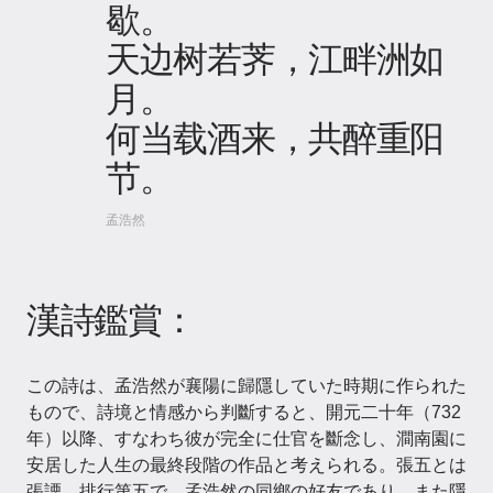
歇。
天边树若荠，江畔洲如
月。
何当载酒来，共醉重阳
节。
孟浩然
漢詩鑑賞：
この詩は、孟浩然が襄陽に歸隱していた時期に作られた
もので、詩境と情感から判斷すると、開元二十年（732
年）以降、すなわち彼が完全に仕官を斷念し、澗南園に
安居した人生の最終段階の作品と考えられる。張五とは
張諲、排行第五で、孟浩然の同鄉の好友であり、また隱