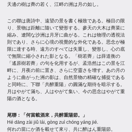
天邊の樹は薺の若く、江畔の洲は月の如し。
この聯は唐詩中、遠望の景を書く極致である。極目の限
り、景物は距離に隨いて變形する。參天の大木は薺菜に
縮み、遼闊な沙洲は月牙に曲がる。これは物理の透視法
則であり、さらに心境の視覺的な外化である。思念が極
限に達する時、遠方のすべては失重し、變形し、心の底
で無限に縮小された影となる。「樹若薺」は薛道衡の
「遙原樹若薺」の句を化用するが、孟浩然はこの景を江
畔に、月夜の前に置き、さらに空靈さを增す。あの月の
ように曲がった洲の影は、自然景物の精確な捕捉である
と同時に、下聯「共醉重陽」の圓滿な期待を暗示する。
月はやがて滿ち、人はやがて集い、今の思念はやがて重
陽の酒となる。
尾聯：「何當載酒來，共醉重陽節。」
Hé dāng zài jiǔ lái, gòng zuì chóng yáng jié.
何れの當にか酒を載せて來り、共に醉はん重陽節。