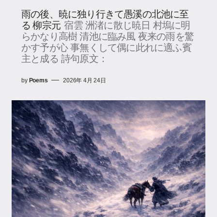
雨の後、暁に独り行きて愚溪の北池に至
る 柳宗元
宿雲 洲渚に散じ暁日 村塢に明
らかなり高樹 清池に臨み風 夜来の雨を驚
かす予が心 事無くして偶に此れに適ふ賓
主と成る 詩句原文：
by
Poems
2026年 4月 24日