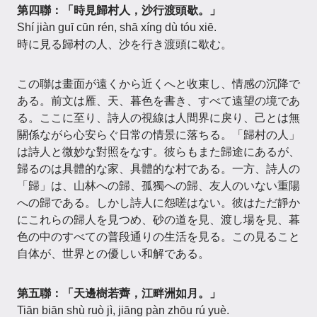
第四聯：「時見歸村人，沙行渡頭歇。」
Shí jiàn guī cūn rén, shā xíng dù tóu xiē.
時に見る歸村の人、沙を行き渡頭に歇む。
この聯は畫面が遠くから近くへと收束し、情感の沉降で
ある。前文は雁、天、暮色を書き、すべて遠望の境であ
る。ここに至り、詩人の視線は人間界に戾り、己とは無
關係ながら心安らぐ日常の情景に落ちる。「歸村の人」
は詩人と微妙な對照をなす。彼らもまた歸途にあるが、
歸るのは具體的な家、具體的な村である。一方、詩人の
「歸」は、山林への歸、孤獨への歸、友人のいない重陽
への歸である。しかし詩人に怨嗟はない。彼はただ靜か
にこれらの歸人を見つめ、砂の道を見、渡し場を見、暮
色の中のすべての普段通りの生活を見る。この見ること
自体が、世界との優しい和解である。
第五聯：「天邊樹若薺，江畔洲如月。」
Tiān biān shù ruò jì, jiāng pàn zhōu rú yuè.