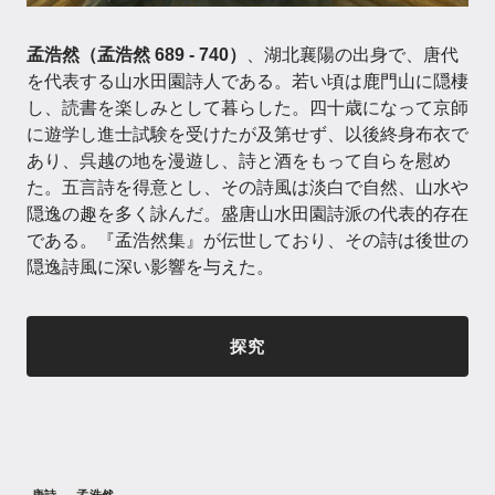
孟浩然（孟浩然 689 - 740）
、湖北襄陽の出身で、唐代
を代表する山水田園詩人である。若い頃は鹿門山に隠棲
し、読書を楽しみとして暮らした。四十歳になって京師
に遊学し進士試験を受けたが及第せず、以後終身布衣で
あり、呉越の地を漫遊し、詩と酒をもって自らを慰め
た。五言詩を得意とし、その詩風は淡白で自然、山水や
隠逸の趣を多く詠んだ。盛唐山水田園詩派の代表的存在
である。『孟浩然集』が伝世しており、その詩は後世の
隠逸詩風に深い影響を与えた。
探究
唐詩
孟浩然