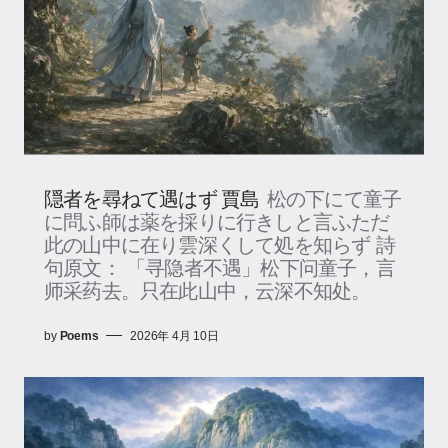
隠者を尋ねて遇はず 賈島
松の下にて童子
に問ふ師は薬を採りに行きしと言ふただ
此の山中に在り雲深くして処を知らず 詩
句原文： 「寻隐者不遇」松下问童子，言
师采药去。只在此山中，云深不知处。
by
Poems
2026年 4月 10日