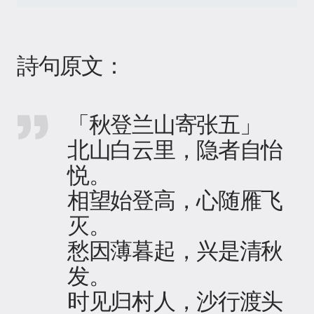
詩句原文：
「秋登兰山寄张五」
北山白云里，隐者自怡
悦。
相望始登高，心随雁飞
灭。
愁因薄暮起，兴是清秋
发。
时见归村人，沙行渡头