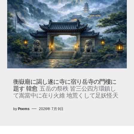
衡嶽廟に謁し遂に寺に宿り岳寺の門樓に
題す 韓愈
五岳の祭秩 皆三公四方環鎮し
て嵩當中に在り火維 地荒くして足妖怪天
by
Poems
2026年 7月 9日