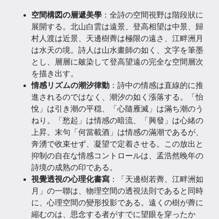
空間構図の層遞美學
：全詩の空間視野は階段狀に
展開する。北山白雲は遠景、登高相望は中景、歸
村人渡は近景、天邊樹薺は極限の遠さ、江畔洲月
は水天の境。詩人は山水畫師の如く、文字を筆墨
とし、層層に皴染して登高望遠の完全な空間層次
を描き出す。
情感リズムの潮汐律動
：詩中の情感は直線的に推
進されるのではなく、潮汐の如く漲落する。「怡
悅」は引き潮の平穏、「心隨雁滅」は滿ち潮のう
ねり。「愁起」は情感の暗流、「興發」は心緒の
上昇。末句「何當載酒」は情感の滿潮であるが、
奔湧で收束せず、凝望で定着させる。この放出と
抑制の自在な情感コントロールは、孟浩然晚年の
詩境の成熟の印である。
視覺透視の心理化書寫
：「天邊樹若薺、江畔洲如
月」の一聯は、物理空間の透視法則であると同時
に、心理空間の變形投影である。遠くの樹が薺に
縮むのは、思念する者がすでに望眼を穿ったか