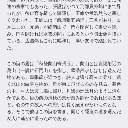
逸の畫家でもあった。張諲はかつて刑部員外郎にまで昇
ったが、後に官を辭して歸隱し、王維や孟浩然らと親し
く交わった。王維には『戲贈張五弟諲』三首があり、ま
さにこの「兄弟」が終南山で「門を閉ざして書史を読
み、門を開ければ水雲の間」にあるという隱士像を描い
ている。孟浩然もこれに唱和し、厚い友情で結ばれてい
た。
この詩の題は「秋登蘭山寄張五」。蘭山とは襄陽附近の
萬山（一說に石門山）を指し、孟浩然がしばしば遊んだ
地である。重陽節が近づき、詩人は獨り高みに登り、遠
く北山の白雲を眺め、雁が南に飛び去るのを見る。暮色
の中、村人は渡し場に歸り、川邊の洲は月のように清ら
かである。目の前の清秋の景が澄み靜かであればあるほ
ど、心の中の故人への思いは長く絕えがたいものとな
る。そこで彼はこの詩を書き、同じく隱逸の道を選んだ
友人に遙かに送ったのである。