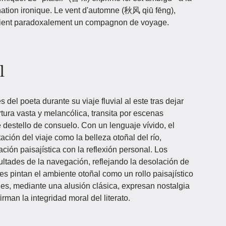
gnation ironique. Le vent d'automne (秋风 qiū fēng),
evient paradoxalement un compagnon de voyage.
l
del poeta durante su viaje fluvial al este tras dejar
ra vasta y melancólica, transita por escenas
destello de consuelo. Con un lenguaje vívido, el
ción del viaje como la belleza otoñal del río,
ión paisajística con la reflexión personal. Los
ultades de la navegación, reflejando la desolación de
ales pintan el ambiente otoñal como un rollo paisajístico
ales, mediante una alusión clásica, expresan nostalgia
rman la integridad moral del literato.