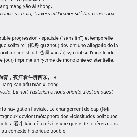
 cāng máng yǎo ǎi zhōng.
enfonce sans fin, Traversant l'immensité brumeuse aux
uble progression - spatiale ("sans fin") et temporelle
que solitaire" (孤舟 gū zhōu) devient une allégorie de la
rouillard indistinct (杳霭 yǎo ǎi) symbolise l'incertitude
aque jour) imprime un rythme de monotonie existentielle.
浦转帆迷向背，夜江看斗辨西东。 »
 jiāng kàn dǒu biàn xī dōng.
ile, La nuit, l'astérisme nous oriente d'est en ouest.
de la navigation fluviale. Le changement de cap (转帆
agneux devient métaphore des vicissitudes politiques.
 étoiles (看斗 kàn dǒu) révèle une quête de repères dans
 au contexte historique troublé.