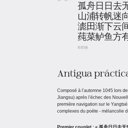
孤舟日日去
山浦转帆迷
滮田渐下云
莼菜鲈鱼方
欧阳修
Antigua práctic
Composé à l'automne 1045 lors de 
Jiangsu) après l'échec des Nouvelle
première navigation sur le Yangtsé,
complexes du poète - mélancolie de 
Premier couplet : « 孤舟