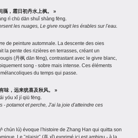
田渐下云间鴈，霜日初丹水上枫。 »
uāng rì chū dān shuǐ shàng fēng.
ersent les nuages, Le givre rougit les érables sur l'eau.
vre de peinture automnale. La descente des oies
 la pente des rizières en terrasses, créant un
ugis (丹枫 dān fēng), contrastant avec le givre blanc,
ypiquement song - sobre mais intense. Ces éléments
 mélancoliques du temps qui passe.
莼菜鲈鱼方有味，远来犹喜及秋风。 »
i yóu xǐ jí qiū fēng.
- potamot et perche, J'ai la joie d'atteindre ces
 chún lú) évoque l'histoire de Zhang Han qui quitta son
omique. Le "plaisir" (喜 xǐ) exprimé ici est ambigu - à la