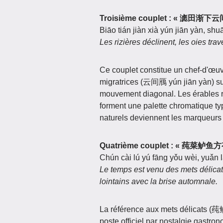
Troisième couplet : « 滮
Biāo tián jiàn xià yún jiān yàn, sh
Les rizières déclinent, les oies trav
Ce couplet constitue un chef-d'œu
migratrices (云间鴈 yún jiān yàn) suit
mouvement diagonal. Les érables ro
forment une palette chromatique t
naturels deviennent les marqueurs
Quatrième couplet : « 
Chún cài lú yú fāng yǒu wèi, yuǎn lá
Le temps est venu des mets délicats 
lointains avec la brise automnale.
La référence aux mets délicats (莼鲈
poste officiel par nostalgie gastron