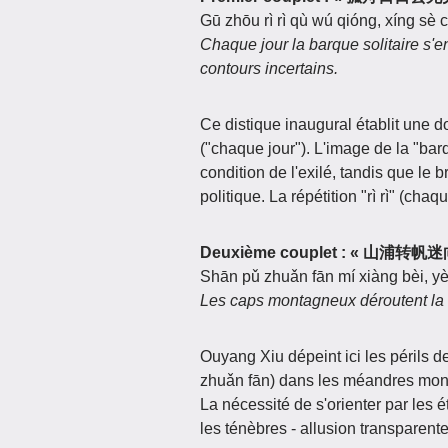
Gū zhōu rì rì qù wú qióng, xíng sè
Chaque jour la barque solitaire s'
contours incertains.
Ce distique inaugural établit une do
("chaque jour"). L'image de la "bar
condition de l'exilé, tandis que le b
politique. La répétition "rì rì" (ch
Deuxième couplet : « 山
Shān pǔ zhuǎn fān mí xiàng bèi, yè
Les caps montagneux déroutent la vo
Ouyang Xiu dépeint ici les périls 
zhuǎn fān) dans les méandres mont
La nécessité de s'orienter par les
les ténèbres - allusion transparente