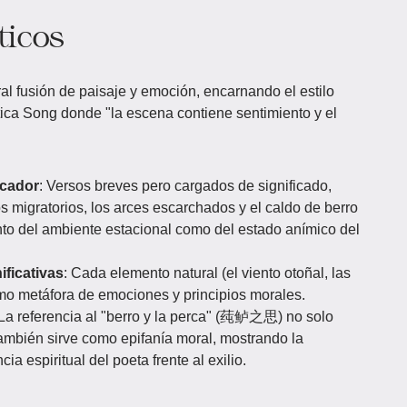
ticos
l fusión de paisaje y emoción, encarnando el estilo
stica Song donde "la escena contiene sentimiento y el
ocador
: Versos breves pero cargados de significado,
os migratorios, los arces escarchados y el caldo de berro
nto del ambiente estacional como del estado anímico del
ificativas
: Cada elemento natural (el viento otoñal, las
omo metáfora de emociones y principios morales.
 La referencia al "berro y la perca" (莼鲈之思) no solo
también sirve como epifanía moral, mostrando la
ncia espiritual del poeta frente al exilio.