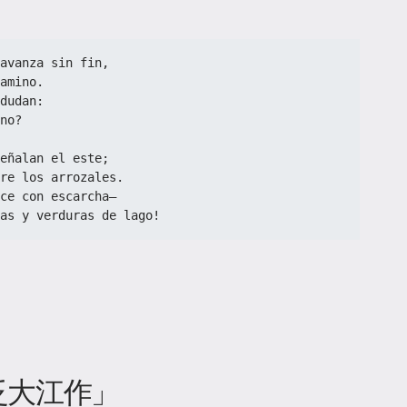
avanza sin fin,  
amino.  
dudan:  
no?  
eñalan el este;  
re los arrozales.  
ce con escarcha—  
as y verduras de lago!  
泛大江作」