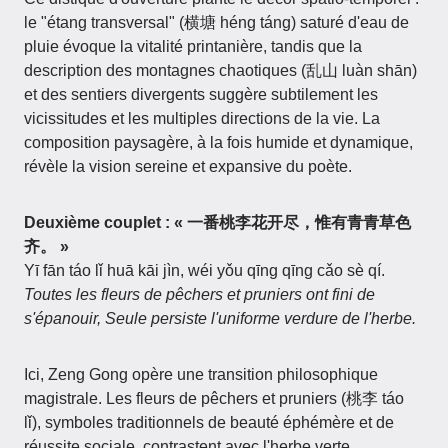
le "étang transversal" (横塘 héng táng) saturé d'eau de
pluie évoque la vitalité printanière, tandis que la
description des montagnes chaotiques (乱山 luàn shān)
et des sentiers divergents suggère subtilement les
vicissitudes et les multiples directions de la vie. La
composition paysagère, à la fois humide et dynamique,
révèle la vision sereine et expansive du poète.
Deuxième couplet : « 一番桃李花开尽，惟有青青草色
齐。 »
Yī fān táo lǐ huā kāi jìn, wéi yǒu qīng qīng cǎo sè qí.
Toutes les fleurs de pêchers et pruniers ont fini de
s'épanouir, Seule persiste l'uniforme verdure de l'herbe.
Ici, Zeng Gong opère une transition philosophique
magistrale. Les fleurs de pêchers et pruniers (桃李 táo
lǐ), symboles traditionnels de beauté éphémère et de
réussite sociale, contrastent avec l'herbe verte