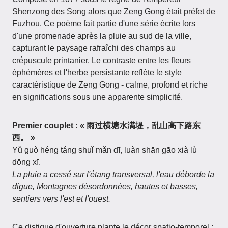
Shenzong des Song alors que Zeng Gong était préfet de
Fuzhou. Ce poème fait partie d'une série écrite lors
d'une promenade après la pluie au sud de la ville,
capturant le paysage rafraîchi des champs au
crépuscule printanier. Le contraste entre les fleurs
éphémères et l'herbe persistante reflète le style
caractéristique de Zeng Gong - calme, profond et riche
en significations sous une apparente simplicité.
Premier couplet : « 雨过横塘水满堤，乱山高下路东
西。 »
Yǔ guò héng táng shuǐ mǎn dī, luàn shān gāo xià lù
dōng xī.
La pluie a cessé sur l'étang transversal, l'eau déborde la
digue, Montagnes désordonnées, hautes et basses,
sentiers vers l'est et l'ouest.
Ce distique d'ouverture plante le décor spatio-temporel :