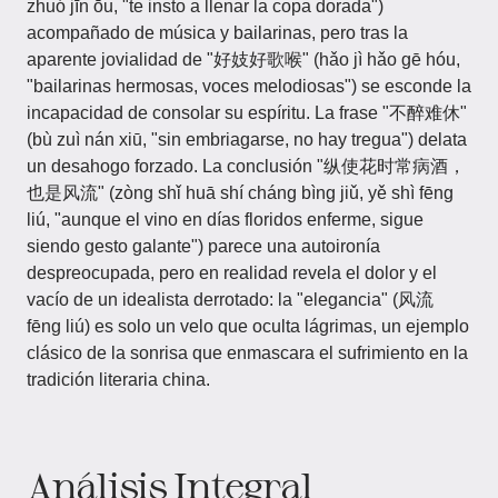
zhuó jīn ōu, "te insto a llenar la copa dorada")
acompañado de música y bailarinas, pero tras la
aparente jovialidad de "好妓好歌喉" (hǎo jì hǎo gē hóu,
"bailarinas hermosas, voces melodiosas") se esconde la
incapacidad de consolar su espíritu. La frase "不醉难休"
(bù zuì nán xiū, "sin embriagarse, no hay tregua") delata
un desahogo forzado. La conclusión "纵使花时常病酒，
也是风流" (zòng shǐ huā shí cháng bìng jiǔ, yě shì fēng
liú, "aunque el vino en días floridos enferme, sigue
siendo gesto galante") parece una autoironía
despreocupada, pero en realidad revela el dolor y el
vacío de un idealista derrotado: la "elegancia" (风流
fēng liú) es solo un velo que oculta lágrimas, un ejemplo
clásico de la sonrisa que enmascara el sufrimiento en la
tradición literaria china.
Análisis Integral