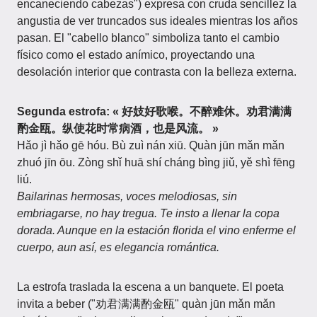
encaneciendo cabezas") expresa con cruda sencillez la
angustia de ver truncados sus ideales mientras los años
pasan. El "cabello blanco" simboliza tanto el cambio
físico como el estado anímico, proyectando una
desolación interior que contrasta con la belleza externa.
Segunda estrofa: « 好妓好歌喉。不醉难休。劝君满满
酌金瓯。纵使花时常病酒，也是风流。 »
Hǎo jì hǎo gē hóu. Bù zuì nán xiū. Quàn jūn mǎn mǎn
zhuó jīn ōu. Zòng shǐ huā shí cháng bìng jiǔ, yě shì fēng
liú.
Bailarinas hermosas, voces melodiosas, sin
embriagarse, no hay tregua. Te insto a llenar la copa
dorada. Aunque en la estación florida el vino enferme el
cuerpo, aun así, es elegancia romántica.
La estrofa traslada la escena a un banquete. El poeta
invita a beber ("劝君满满酌金瓯" quàn jūn mǎn mǎn