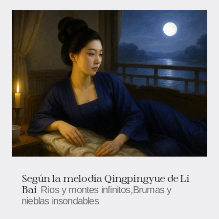
Según la melodía Qingpingyue de Li
Bai
Ríos y montes infinitos,Brumas y
nieblas insondables