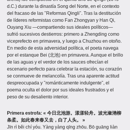
d.C.) durante la dinastía Song del Norte, en el contexto
del fracaso de las "Reformas Qingli". Tras la destitución
de líderes reformistas como Fan Zhongyan y Han Qi,
Ouyang Xiu —compartiendo sus ideales políticos—
sufrió sucesivos destierros: primero a Zhengding como
viceprefecto en primavera, y luego a Chuzhou en otoño.
En medio de esta adversidad política, el poeta navega
por el estanque Bei (北池) en primavera. Aunque el brillo
de las aguas y el verdor de los sauces ofrecían el
escenario perfecto para celebrar la estación, su corazón
se conmueve de melancolía. Tras una aparente actitud
despreocupada y "románticamente indulgente", el
poema oculta el dolor por sus ideales frustrados y el
peso de su desaliento interior.
Primera estrofa: « 今日北池游。漾漾轻舟。波光潋滟柳
条柔。如此春来春又去，白了人头。 »
Jīn rì běi chí yóu. Yàng yàng qīng zhōu. Bō guāng liàn