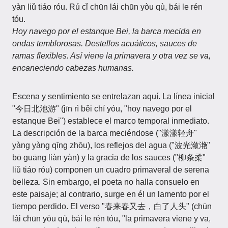
yàn liǔ tiáo róu. Rú cǐ chūn lái chūn yòu qù, bái le rén
tóu.
Hoy navego por el estanque Bei, la barca mecida en
ondas temblorosas. Destellos acuáticos, sauces de
ramas flexibles. Así viene la primavera y otra vez se va,
encaneciendo cabezas humanas.
Escena y sentimiento se entrelazan aquí. La línea inicial
"今日北池游" (jīn rì běi chí yóu, "hoy navego por el
estanque Bei") establece el marco temporal inmediato.
La descripción de la barca meciéndose ("漾漾轻舟"
yàng yàng qīng zhōu), los reflejos del agua ("波光潋滟"
bō guāng liàn yàn) y la gracia de los sauces ("柳条柔"
liǔ tiáo róu) componen un cuadro primaveral de serena
belleza. Sin embargo, el poeta no halla consuelo en
este paisaje; al contrario, surge en él un lamento por el
tiempo perdido. El verso "春来春又去，白了人头" (chūn
lái chūn yòu qù, bái le rén tóu, "la primavera viene y va,