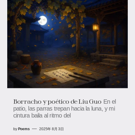
Borracho y poético de Liu Guo
En el
patio, las parras trepan hacia la luna, y mi
cintura baila al ritmo del
by
Poems
2025年 8月 3日