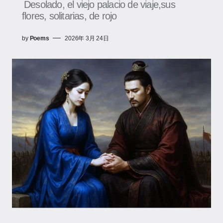
Desolado, el viejo palacio de viaje,sus
flores, solitarias, de rojo
by
Poems
2026年 3月 24日