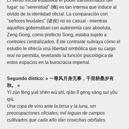
El verso inicial establece el poder transformador del
lugar: su "serenidad" (幽) es tan intensa que induce al
olvido de la identidad oficial. La comparación con
"señores feudales" (诸侯) no es casual - mientras
aquellos gobernaban con autonomía casi absoluta,
Zeng Gong, como prefecto Song, estaba sujeto a
controles centralizados. Este contraste subraya cómo el
estudio le ofrecía una libertad simbólica que su cargo
real no permitía, revelando la función psicológica de
estos espacios en la burocracia imperial.
Segundo dístico: « 一尊风月身无事，千里耕桑岁有
秋。 »
Yī zūn fēng yuè shēn wú shì, qiān lǐ gēng sāng suì yǒu
qiū.
Una copa de vino ante la brisa y la luna, sin
preocupaciones oficiales; mil leguas de campos
cultivados que cada año dan cosechas otoñales.