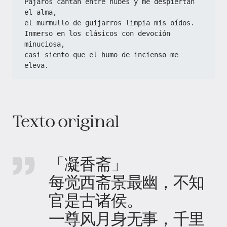
Pájaros cantan entre nubes y me despiertan 
el alma,  
el murmullo de guijarros limpia mis oídos.  
Inmerso en los clásicos con devoción 
minuciosa,  
casi siento que el humo de incienso me 
eleva.  
Texto original
「凝香斋」
每觉西斋景最幽，不知
官是古诸侯。
一尊风月身无事，千里