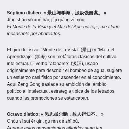
Séptimo dístico: « 景山与学海，汲汲强自谋。 »
Jǐng shān yǔ xué hǎi, jí jí qiáng zì móu.
El Monte de la Vista y el Mar del Aprendizaje, me afano
incansable por abarcarlos.
El giro decisivo: "Monte de la Vista" (景山) y "Mar del
Aprendizaje" (学海) son metáforas clásicas del cultivo
intelectual. El verbo "afanarse" (汲汲), usado
originalmente para describir el bombeo de agua, sugiere
un esfuerzo casi físico por ascender en el conocimiento.
Aquí Zeng Gong traslada su ambición del ámbito
político al intelectual, estrategia típica de los letrados
cuando las promociones se estancaban.
Octavo dístico: « 愁思虽尔勤，故人得知不。 »
Chóu sī suī ěr qín, gù rén dé zhī bù.
Aunque estos pensamientos afligidos sean tan