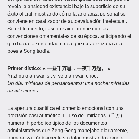
revela la ansiedad existencial bajo la superficie de su
éxito oficial, mostrando cómo la añoranza personal se
convierte en catalizador de autoevaluación intelectual.
Su estilo directo, casi prosaico, rompe con las
convenciones ornamentales de su época, anticipando el
giro hacia la sinceridad cruda que caracterizaría a la
poesía Song tardía.
Primer dístico: « 一昼千万思，一夜千万愁。 »
Yī zhòu qiān wàn sī, yī yè qiān wàn chóu.
Un día: miríadas de pensamientos; una noche: miríadas
de aflicciones.
La apertura cuantifica el tormento emocional con una
precisión casi aritmética. El uso de "miríadas" (千万),
numeral hiperbólico típico de los documentos
administrativos que Zeng Gong manejaba diariamente,
burocratiza irónicamente su dolor, mostrando cómo el