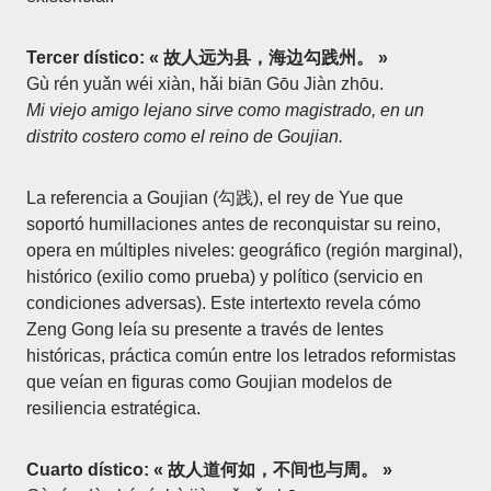
Tercer dístico: « 故人远为县，海边勾践州。 »
Gù rén yuǎn wéi xiàn, hǎi biān Gōu Jiàn zhōu.
Mi viejo amigo lejano sirve como magistrado, en un
distrito costero como el reino de Goujian.
La referencia a Goujian (勾践), el rey de Yue que
soportó humillaciones antes de reconquistar su reino,
opera en múltiples niveles: geográfico (región marginal),
histórico (exilio como prueba) y político (servicio en
condiciones adversas). Este intertexto revela cómo
Zeng Gong leía su presente a través de lentes
históricas, práctica común entre los letrados reformistas
que veían en figuras como Goujian modelos de
resiliencia estratégica.
Cuarto dístico: « 故人道何如，不间也与周。 »