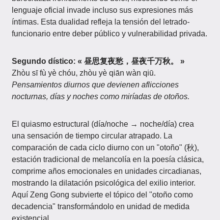
lenguaje oficial invade incluso sus expresiones más
íntimas. Esta dualidad refleja la tensión del letrado-
funcionario entre deber público y vulnerabilidad privada.
Segundo dístico: « 昼思复夜愁，昼夜千万秋。 »
Zhòu sī fù yè chóu, zhòu yè qiān wàn qiū.
Pensamientos diurnos que devienen aflicciones
nocturnas, días y noches como miríadas de otoños.
El quiasmo estructural (día/noche → noche/día) crea
una sensación de tiempo circular atrapado. La
comparación de cada ciclo diurno con un "otoño" (秋),
estación tradicional de melancolía en la poesía clásica,
comprime años emocionales en unidades circadianas,
mostrando la dilatación psicológica del exilio interior.
Aquí Zeng Gong subvierte el tópico del "otoño como
decadencia" transformándolo en unidad de medida
existencial.