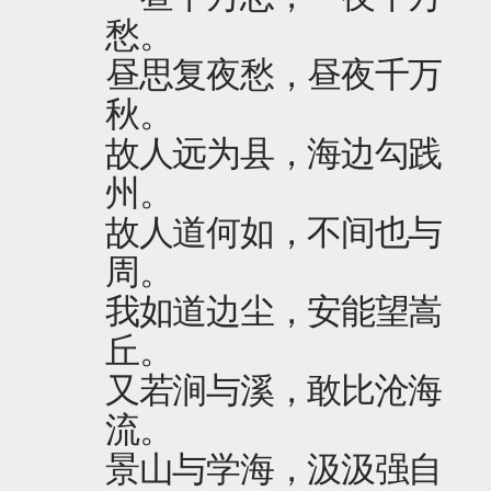
愁。
昼思复夜愁，昼夜千万
秋。
故人远为县，海边勾践
州。
故人道何如，不间也与
周。
我如道边尘，安能望嵩
丘。
又若涧与溪，敢比沧海
流。
景山与学海，汲汲强自