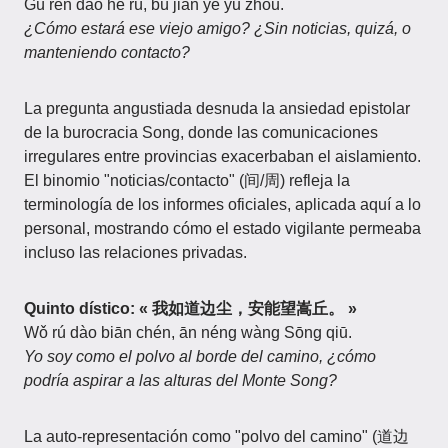
Gù rén dào hé rú, bù jiàn yě yǔ zhōu.
¿Cómo estará ese viejo amigo? ¿Sin noticias, quizá, o
manteniendo contacto?
La pregunta angustiada desnuda la ansiedad epistolar
de la burocracia Song, donde las comunicaciones
irregulares entre provincias exacerbaban el aislamiento.
El binomio "noticias/contacto" (间/周) refleja la
terminología de los informes oficiales, aplicada aquí a lo
personal, mostrando cómo el estado vigilante permeaba
incluso las relaciones privadas.
Quinto dístico: « 我如道边尘，安能望嵩丘。 »
Wǒ rú dào biān chén, ān néng wàng Sōng qiū.
Yo soy como el polvo al borde del camino, ¿cómo
podría aspirar a las alturas del Monte Song?
La auto-representación como "polvo del camino" (道边