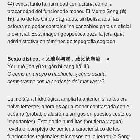
尘) evoca tanto la humildad confuciana como la
precariedad del funcionario menor. El Monte Song (嵩
丘), uno de los Cinco Sagrados, simboliza aquí las
esferas de poder centrales inalcanzables para un oficial
provincial. Esta imagen geopoética traza la jerarquía
administrativa en términos de topografía sagrada.
Sexto dístico: « 又若涧与溪，敢比沧海流。 »
Yòu ruò jiàn yǔ xī, gǎn bǐ cāng hǎi liú.
O como un arroyo o riachuelo, ¿cómo osaría
compararme con la corriente del mar vasto?
La metáfora hidrológica amplía la anterior: si antes era
polvo terrestre, ahora es agua menor contrastada con el
océano (probable alusión a amigos en puestos costeros
importantes). Esta doble humilitas (por tierra y agua)
revela el complejo de periferia característico de los
funcionarios regionales talentosos en la jerarquía Song.