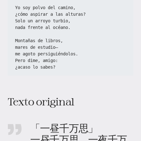
Yo soy polvo del camino,  
¿cómo aspirar a las alturas?  
Solo un arroyo turbio,  
nada frente al océano.  
Montañas de libros,  
mares de estudio—  
me agoto persiguiéndolos.  
Pero dime, amigo:  
¿acaso lo sabes?  
Texto original
「一昼千万思」
一昼千万思，一夜千万