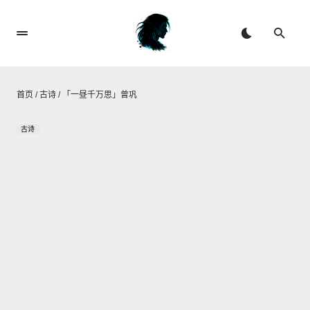
首页
/
古诗
/
「一昼千万思」曾巩
古诗