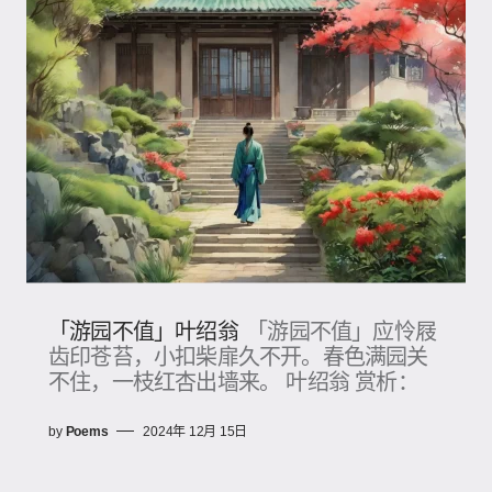
「游园不值」叶绍翁
「游园不值」应怜屐
齿印苍苔，小扣柴扉久不开。春色满园关
不住，一枝红杏出墙来。 叶绍翁 赏析：
by
Poems
2024年 12月 15日