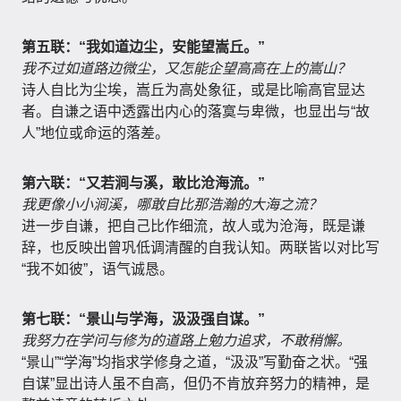
第五联：“我如道边尘，安能望嵩丘。”
我不过如道路边微尘，又怎能企望高高在上的嵩山？
诗人自比为尘埃，嵩丘为高处象征，或是比喻高官显达
者。自谦之语中透露出内心的落寞与卑微，也显出与“故
人”地位或命运的落差。
第六联：“又若涧与溪，敢比沧海流。”
我更像小小涧溪，哪敢自比那浩瀚的大海之流？
进一步自谦，把自己比作细流，故人或为沧海，既是谦
辞，也反映出曾巩低调清醒的自我认知。两联皆以对比写
“我不如彼”，语气诚恳。
第七联：“景山与学海，汲汲强自谋。”
我努力在学问与修为的道路上勉力追求，不敢稍懈。
“景山”“学海”均指求学修身之道，“汲汲”写勤奋之状。“强
自谋”显出诗人虽不自高，但仍不肯放弃努力的精神，是