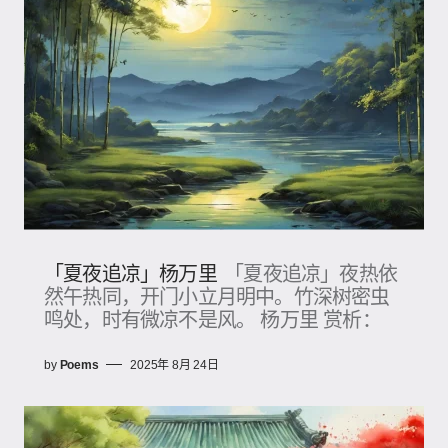
「夏夜追凉」杨万里
「夏夜追凉」夜热依
然午热同，开门小立月明中。竹深树密虫
鸣处，时有微凉不是风。 杨万里 赏析：
by
Poems
2025年 8月 24日