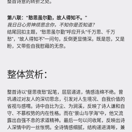
整首诗意的转折之处。
第八联：“愁思虽尔勤，故人得知不。”
我日日心劳神烦思念你，不知你是否知道？
结尾回扣主题，“愁思虽尔勤”呼应开头“千万思、千万
愁”，“故人得知不”一问句，反倒更显情深。既是怨，又是
盼，又带些自我慰藉的无奈。
整体赏析：
整首诗以“昼思夜愁”起笔，层层递进，情感连绵不绝。曾
巩通过对友人的深切思念，引发对人生境况、自我价值的
省视与感喟。诗中自比为尘、为涧溪，反映了诗人谦和自
守、不慕权势的内在性格。而在“景山与学海”中，他又流
露出自强不息的求道精神。最后一句以问收尾，反映出诗
人深情中的一丝怅惘。全诗情感细腻，结构递进清晰，兼