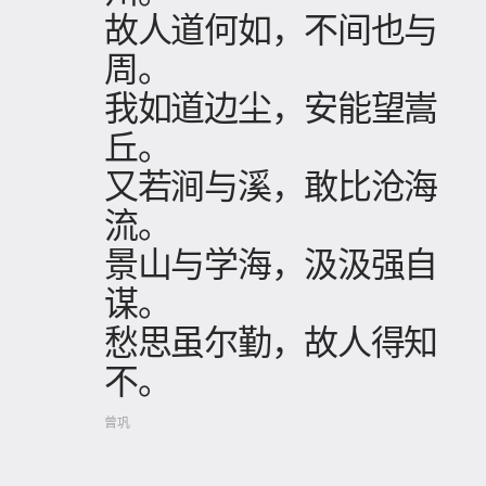
故人道何如，不间也与
周。
我如道边尘，安能望嵩
丘。
又若涧与溪，敢比沧海
流。
景山与学海，汲汲强自
谋。
愁思虽尔勤，故人得知
不。
曾巩