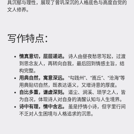
具沉郁与理性，展现了曾巩深沉的人格底色与高度自觉的
文人修养。
写作特点：
情真意切，层层递进。
诗人由昼夜愁思写起，过渡
到思念友人，再转向自我，最后回到情感主旨，结
构完整。
用典自然，寓意深远。
“勾践州”、“嵩丘”、“沧海”等
用典贴切自然，既表达语义，又增诗意的厚度。
自比多重，谦虚深刻。
道尘、涧溪、琐学之人，皆
为自况，体现诗人对自身的清醒认知与人生境界。
诗中有理，情中含志。
虽是抒情小诗，但字里行间
不乏对人生困境与人格追求的沉思。