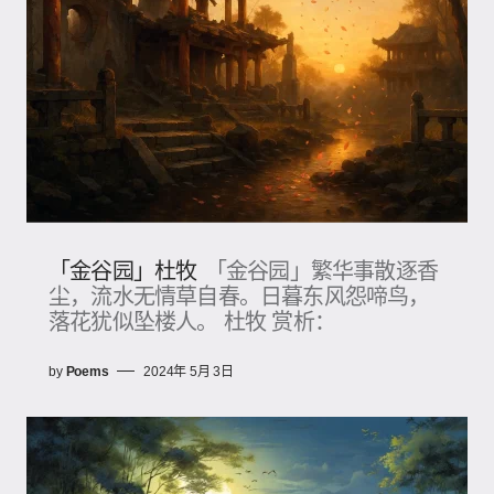
「金谷园」杜牧
「金谷园」繁华事散逐香
尘，流水无情草自春。日暮东风怨啼鸟，
落花犹似坠楼人。 杜牧 赏析：
by
Poems
2024年 5月 3日