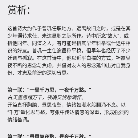
赏析：
这首诗大约作于曾巩任职地方、远离故旧之时，或是在其
少年辗转求仕、未达显职之际所作。诗中所念“故人”，或
指他同年、同道之人，有可能是指其早年科举或仕途中相
识的好友。曾巩一生仕途虽称平稳，但早年也经历了不少
迁调与孤寂。在这首诗中，他以近乎白描的方式，袒露昼
夜不断的思念与焦虑，并借对友人的思念延伸出对自我身
份、才志及前途的深切省思。
第一联：“一昼千万思，一夜千万愁。”
白天里思绪万千，夜晚又忧愁满怀。
开篇直抒胸臆，昼思夜愁，情绪如潮水般翻涌不息。以
“千万”量化思与愁，夸张中传达情感的深重，形成强烈的
情绪基调。
第二联：“昼思复夜愁，昼夜千万秋。”