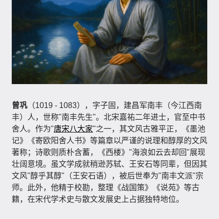
曾巩
（1019 - 1083），字子固，建昌军南丰（今江西南
丰）人，世称"南丰先生"。北宋嘉祐二年进士，官至中书
舍人。作为"
唐宋八大家
"之一，其文风古雅平正，《墨池
记》《寄欧阳舍人书》等篇章以严谨的说理和醇厚的文风
著称；诗歌则质朴含蓄，《西楼》"海浪如云去却回"展现
壮阔意境。虽文学成就稍逊苏轼、王安石等同辈，但因其
文风"醇乎其醇"（王安石语），被后世奉为"南丰文派"宗
师。此外，他精于校勘，整理《战国策》《说苑》等古
籍，在宋代学术史与散文发展史上占据独特地位。