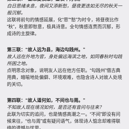
白日思绪未息，夜间又添新愁，昼夜更迭如无尽的秋天一
般沉郁。
这联将前句的情感延展，化“思”“愁”为时令，将昼夜比作
“秋”，秋意即愁意，极具诗意。全句情感连贯而沉郁，形
成诗的主旋律。
第三联：“故人远为县，海边勾践州。”
故人远在外地为官，身处偏远海滨之地，如同春秋时勾践
所困之地。
点明思念对象，说明友人远在他方任职。“勾践州”借古典
用典，暗喻地处偏僻、环境艰难，也隐含诗人对故人处境
的关切。
第四联：“故人道何如，不间也与周。”
不知故人现在境况如何，是否还有音问与往来？
此联为切实的追问，也是情感高潮之一。“不间”即没有问
候来往，“也与周”或有疑问语气，体现诗人惦念却难得联
络的遗憾与忧思。