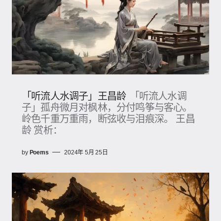
「听流人水调子」王昌龄
「听流人水调
子」孤舟微月对枫林，分付鸣筝与客心。
岭色千重万重雨，断弦收与泪痕深。 王昌
龄 赏析：
by
Poems
2024年 5月 25日