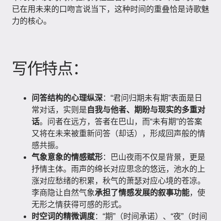
已在用未来的口吻言说当下，这种时间的重叠恰是诗歌魅
力的核心。
写作特点：
问答结构的心理纵深
：“君问归期未有期”表面是日
常对话，实则是
自我与他者、期盼与现实的多重对
话
。问者在远方，答者在巴山，而“未有期”的答案
又将在未来被重新问答（却话），形成回声般的情
感共振。
气象意象的情感赋形
：巴山夜雨不仅是背景，更是
抒情主体。雨声的绵长对应思念的悠远，池水的上
涨对应愁绪的积累，秋气的萧瑟对应心境的苍凉。
李商隐让自然气象
承担了情感发展的叙事功能
，使
无形之情获得可感的形式。
时空词的精微调度
：“期”（时间承诺）、“夜”（时间