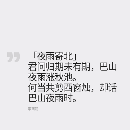
「夜雨寄北」
君问归期未有期，巴山
夜雨涨秋池。
何当共剪西窗烛，却话
巴山夜雨时。
李商隐