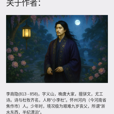
关于作者：
李商隐(813 - 858)，字义山，晚唐大家，擅骈文，尤工
诗。诗与杜牧齐名，人称“小李杜”。怀州河内（今河南省
焦作市）人。少年时，境况极为艰难九岁丧父，所谓“浙
水东西，半纪漂泊”。