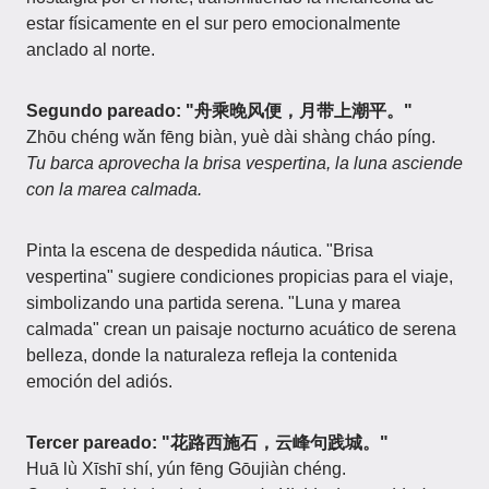
estar físicamente en el sur pero emocionalmente
anclado al norte.
Segundo pareado: "舟乘晚风便，月带上潮平。"
Zhōu chéng wǎn fēng biàn, yuè dài shàng cháo píng.
Tu barca aprovecha la brisa vespertina, la luna asciende
con la marea calmada.
Pinta la escena de despedida náutica. "Brisa
vespertina" sugiere condiciones propicias para el viaje,
simbolizando una partida serena. "Luna y marea
calmada" crean un paisaje nocturno acuático de serena
belleza, donde la naturaleza refleja la contenida
emoción del adiós.
Tercer pareado: "花路西施石，云峰句践城。"
Huā lù Xīshī shí, yún fēng Gōujiàn chéng.