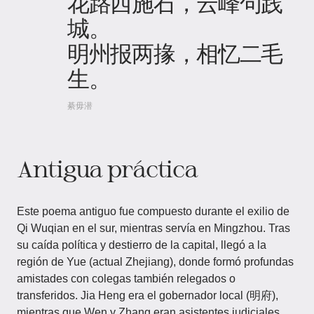
花路西施石，云峰句践
城。
明州报两掾，相忆二毛
生。
綦毋潜
Antigua práctica
Este poema antiguo fue compuesto durante el exilio de
Qi Wuqian en el sur, mientras servía en Mingzhou. Tras
su caída política y destierro de la capital, llegó a la
región de Yue (actual Zhejiang), donde formó profundas
amistades con colegas también relegados o
transferidos. Jia Heng era el gobernador local (明府),
mientras que Wen y Zhang eran asistentes judiciales,