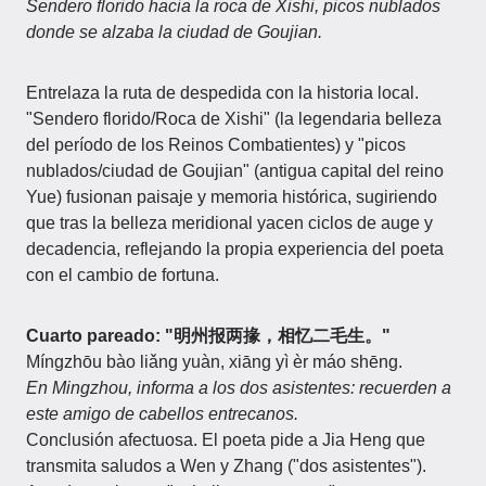
Sendero florido hacia la roca de Xishi, picos nublados
donde se alzaba la ciudad de Goujian.
Entrelaza la ruta de despedida con la historia local.
"Sendero florido/Roca de Xishi" (la legendaria belleza
del período de los Reinos Combatientes) y "picos
nublados/ciudad de Goujian" (antigua capital del reino
Yue) fusionan paisaje y memoria histórica, sugiriendo
que tras la belleza meridional yacen ciclos de auge y
decadencia, reflejando la propia experiencia del poeta
con el cambio de fortuna.
Cuarto pareado: "明州报两掾，相忆二毛生。"
Míngzhōu bào liǎng yuàn, xiāng yì èr máo shēng.
En Mingzhou, informa a los dos asistentes: recuerden a
este amigo de cabellos entrecanos.
Conclusión afectuosa. El poeta pide a Jia Heng que
transmita saludos a Wen y Zhang ("dos asistentes").