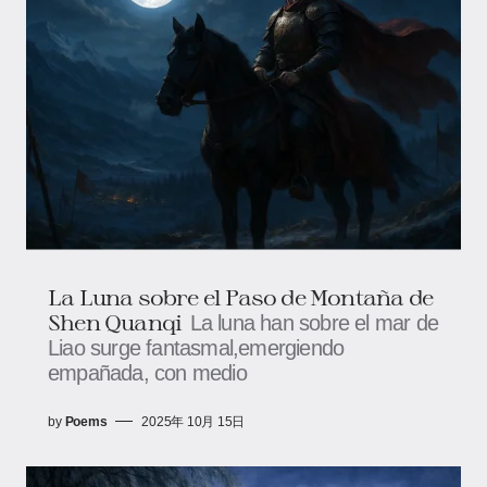
La Luna sobre el Paso de Montaña de
Shen Quanqi
La luna han sobre el mar de
Liao surge fantasmal,emergiendo
empañada, con medio
by
Poems
2025年 10月 15日