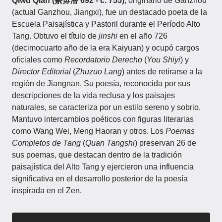
Qiwu Qian (綦毋潜 692 - c. 755)
, originario de Ganzhou
(actual Ganzhou, Jiangxi), fue un destacado poeta de la
Escuela Paisajística y Pastoril durante el Período Alto
Tang. Obtuvo el título de
jinshi
en el año 726
(decimocuarto año de la era Kaiyuan) y ocupó cargos
oficiales como
Recordatorio Derecho
(
You Shiyi
) y
Director Editorial
(
Zhuzuo Lang
) antes de retirarse a la
región de Jiangnan. Su poesía, reconocida por sus
descripciones de la vida reclusa y los paisajes
naturales, se caracteriza por un estilo sereno y sobrio.
Mantuvo intercambios poéticos con figuras literarias
como Wang Wei, Meng Haoran y otros. Los
Poemas
Completos de Tang
(
Quan Tangshi
) preservan 26 de
sus poemas, que destacan dentro de la tradición
paisajística del Alto Tang y ejercieron una influencia
significativa en el desarrollo posterior de la poesía
inspirada en el Zen.