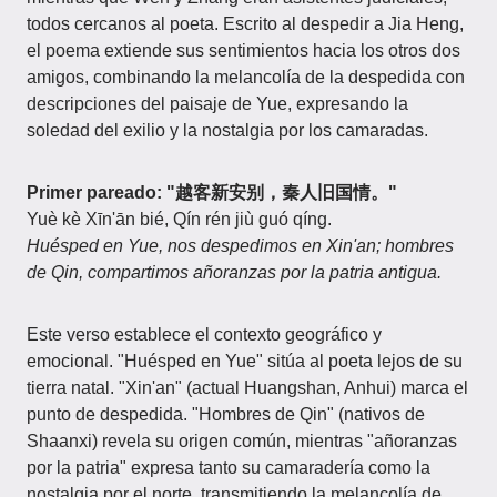
todos cercanos al poeta. Escrito al despedir a Jia Heng,
el poema extiende sus sentimientos hacia los otros dos
amigos, combinando la melancolía de la despedida con
descripciones del paisaje de Yue, expresando la
soledad del exilio y la nostalgia por los camaradas.
Primer pareado: "越客新安别，秦人旧国情。"
Yuè kè Xīn'ān bié, Qín rén jiù guó qíng.
Huésped en Yue, nos despedimos en Xin'an; hombres
de Qin, compartimos añoranzas por la patria antigua.
Este verso establece el contexto geográfico y
emocional. "Huésped en Yue" sitúa al poeta lejos de su
tierra natal. "Xin'an" (actual Huangshan, Anhui) marca el
punto de despedida. "Hombres de Qin" (nativos de
Shaanxi) revela su origen común, mientras "añoranzas
por la patria" expresa tanto su camaradería como la
nostalgia por el norte, transmitiendo la melancolía de